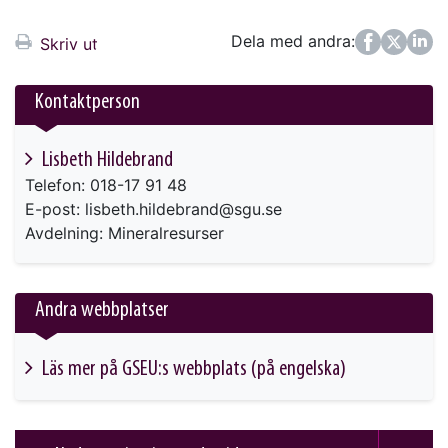
Dela med andra:
Facebook
Twitter
LinkedIn
Skriv ut
Kontaktperson
Lisbeth Hildebrand
Telefon: 018-17 91 48
E-post: lisbeth.hildebrand@sgu.se
Avdelning: Mineralresurser
Andra webbplatser
Läs mer på GSEU:s webbplats (på engelska)
This link will take you to another page