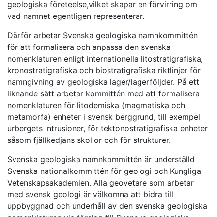
geologiska företeelse,vilket skapar en förvirring om
vad namnet egentligen representerar.
Därför arbetar Svenska geologiska namnkommittén
för att formalisera och anpassa den svenska
nomenklaturen enligt internationella litostratigrafiska,
kronostratigrafiska och biostratigrafiska riktlinjer för
namngivning av geologiska lager/lagerföljder. På ett
liknande sätt arbetar kommittén med att formalisera
nomenklaturen för litodemiska (magmatiska och
metamorfa) enheter i svensk berggrund, till exempel
urbergets intrusioner, för tektonostratigrafiska enheter
såsom fjällkedjans skollor och för strukturer.
Svenska geologiska namnkommittén är underställd
Svenska nationalkommittén för geologi och Kungliga
Vetenskapsakademien. Alla geovetare som arbetar
med svensk geologi är välkomna att bidra till
uppbyggnad och underhåll av den svenska geologiska