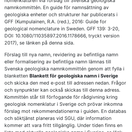
nomenklaturen via förslag till Svenska geologiska
namnkommittén. En guide för namnsättning av
geologiska enheter och strukturer har publicerats i
GFF (Kumpulainen, R.A. (red.), 2016: Guide for
geological nomenclature in Sweden. GFF 139: 3-20,
DOI: 10.1080/11035897.2016.1178666, tryckt version
2017), se länken på denna sida.
Förslag till nya namn, revidering av befintliga namn
eller formalisering av befintliga namn lämnas till
Svenska geologiska namnkommittén genom att fylla i
blanketten
Blankett för geologiska namn i Sverige
och skicka den med e-post till adressen nedan. Frågor
och synpunkter kan också skickas till denna adress.
Kommittén står till förfogande för rådgivning kring
geologisk nomenklatur i Sverige och prövar inkomna
förslag mot rekommendationerna i guiden. En databas
och söktjänst planeras vid SGU, där information
kommer att vara fritt tillgänglig. Under tiden finns en