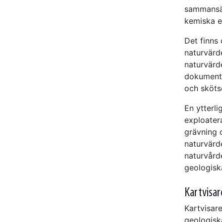
sammansät
kemiska e
Det finns
naturvärd
naturvärd
dokumente
och sköts
En ytterl
exploater
grävning 
naturvärde
naturvård
geologiska
Kartvisar
Kartvisare
geologiska