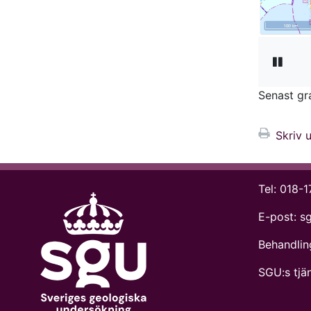
Pausa 
Senast g
Skriv u
Tel:
018-1
E-post:
s
Behandlin
SGU:s tjän