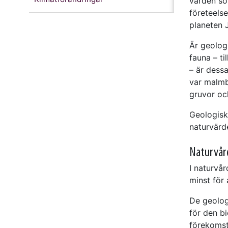
värden so
företeelse
planeten J
Är geolog
fauna – ti
– är dess
var malmb
gruvor och
Geologisk
naturvärd
Naturvård
I naturvår
minst för 
De geolog
för den b
förekomst