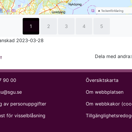
bildspel
ranskad 2023-03-28
Dela med andra:
Facebo
Tw
t
7 90 00
Översiktskarta
gu@sgu.se
Om webbplatsen
g av personuppgifter
Om webbkakor (coo
st för visselblåsning
Tillgänglighets­redog