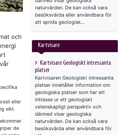
därmed visar geologiska
naturvärden. De kan också vara
besöksvärda eller användbara för
att sprida geologisk...
rmat och
Kartvisare
energi
rt
Kartvisare Geologiskt intressanta
vår
platser
Kartvisaren Geologiskt intressanta
platser innehåller information om
pecifika
geologiska platser som har ett
intresse ur ett geologiskt
ssil eller
vetenskapligt perspektiv och
g sikt.
därmed visar geologiska
örekommer
naturvärden. De kan också vara
griper de
besöksvärda eller användbara för