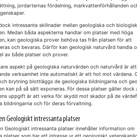
tning, jordarternas fördelning, markvattenförhållanden o
genskaper.
 dock intressanta skillnader mellan geologiska och biologis
en. Medan båda aspekterna handlar om platser med höga
en, kan geologiska prover behöva tas från platsen för att
ras och bevaras. Därför kan geologisk naturvård handla 
el av både platser och prover.
igare aspekt på geologiska naturvärden och naturvård är att
ande verksamhet inte automatiskt är ett hot mot värdena.
och brytning blottläggs de geologiska bildningarna och ge
n kan på så sätt exponeras. För dessa platser gäller dock a
ens uppgift är att verka för skydd mot skador på de värdef
 bildningarna och för deras förvaltning.
en Geologiskt intressanta platser
n Geologiskt intressanta platser innehåller information om
 platser som har ett intresse ur ett geologiskt vetenskapli