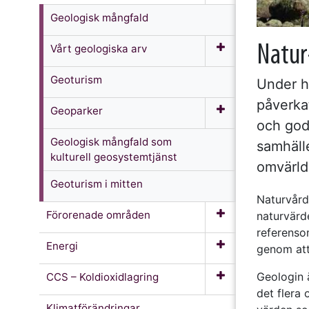
Geologisk mångfald
Vårt geologiska arv
Natur
Geoturism
Under h
påverkat
Geoparker
och god
Geologisk mångfald som
samhäll
kulturell geosystemtjänst
omvärld
Geoturism i mitten
Naturvård
Förorenade områden
naturvärd
referensom
Energi
genom att
Geologin 
CCS – Koldioxidlagring
det flera 
Klimatförändringar