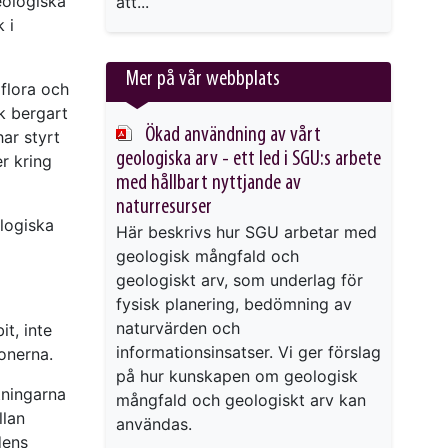
eologiska
att...
 i
Mer på vår webbplats
 flora och
ik bergart
Ökad användning av vårt
ar styrt
geologiska arv - ett led i SGU:s arbete
r kring
med hållbart nyttjande av
naturresurser
logiska
Här beskrivs hur SGU arbetar med
geologisk mångfald och
geologiskt arv, som underlag för
fysisk planering, bedömning av
naturvärden och
t, inte
informationsinsatser. Vi ger förslag
onerna.
på hur kunskapen om geologisk
tningarna
mångfald och geologiskt arv kan
llan
användas.
dens