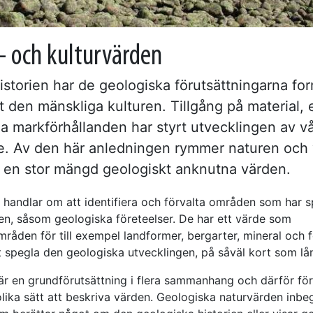
- och kulturvärden
istorien har de geologiska förutsättningarna fo
 den mänskliga kulturen. Tillgång på material, 
a markförhållanden har styrt utvecklingen av vå
e. Av den här anledningen rymmer naturen och 
 en stor mängd geologiskt anknutna värden.
 handlar om att identifiera och förvalta områden som har s
en, såsom geologiska företeelser. De har ett värde som
råden för till exempel landformer, bergarter, mineral och fo
 spegla den geologiska utvecklingen, på såväl kort som lån
är en grundförutsättning i flera sammanhang och därför f
olika sätt att beskriva värden. Geologiska naturvärden inbe