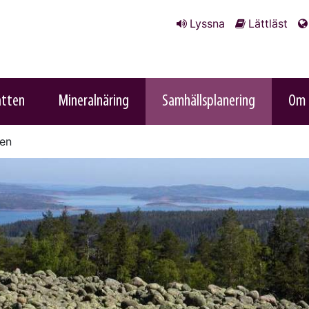
Lyssna
Lättläst
atten
Mineralnäring
Samhällsplanering
Om 
den