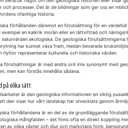
m berättar något om den geologiska historien eller visar g
r och processer. Det är de bildningar som ger oss en inblick
ordens ofantliga historia.
iska förhållanden däremot en förutsättning för en värdefull
ll exempel en kalkrik morän eller en lättvittrad och näringsr
a naturvärden ekologiska. De geologiska förutsättningarna h
rytning har kunnat växa fram, medan bevarade bruksmiljöe
 hyttor representerar kulturella och historiska värden.
a förutsättningar är med andra ord inte synonymt med geo
en, men kan förstås innehålla sådana.
 på olika sätt
dsarbetet är den geologiska informationen en viktig pusselbi
att den visar hur vårt landskap har utvecklats genom årmilj
iska förhållandena är en del av de grundläggande förutsät
iologiska mångfalden – det finns ofta en direkt koppling me
en av olika växter och djur och markytans form, berggrun