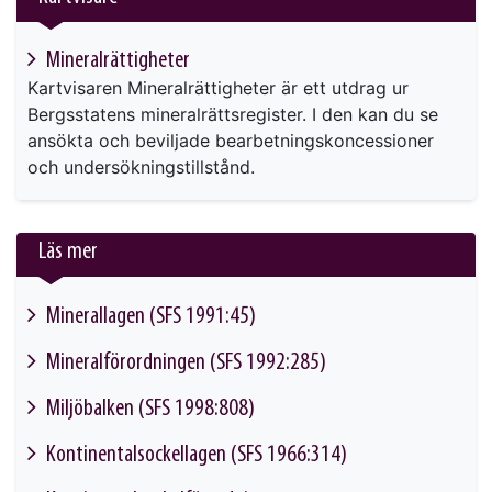
Mineralrättigheter
Kartvisaren Mineralrättigheter är ett utdrag ur
Bergsstatens mineralrättsregister. I den kan du se
ansökta och beviljade bearbetningskoncessioner
och undersökningstillstånd.
Läs mer
Minerallagen (SFS 1991:45)
This link will take you to another page
Mineralförordningen (SFS 1992:285)
This link will take you to another page
Miljöbalken (SFS 1998:808)
This link will take you to another page
Kontinentalsockellagen (SFS 1966:314)
This link will take you to another page