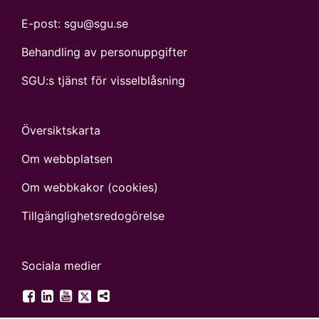
E-post:
sgu@sgu.se
Behandling av personuppgifter
SGU:s tjänst för visselblåsning
Översiktskarta
Om webbplatsen
Om webbkakor (cookies)
Tillgänglighets­redogörelse
Sociala medier
SGU på Twitter
SGU på Facebook
SGU på LinkedIn
SGU på YouTube
Fler digitala kanaler