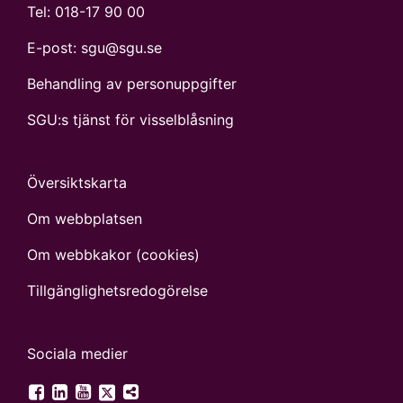
Tel:
018-17 90 00
E-post:
sgu@sgu.se
Behandling av personuppgifter
SGU:s tjänst för visselblåsning
Översiktskarta
Om webbplatsen
Om webbkakor (cookies)
Tillgänglighets­redogörelse
Sociala medier
SGU på Twitter
SGU på Facebook
SGU på LinkedIn
SGU på YouTube
Fler digitala kanaler