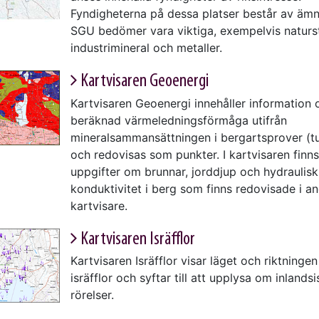
Fyndigheterna på dessa platser består av äm
SGU bedömer vara viktiga, exempelvis naturs
industrimineral och metaller.
Kartvisaren Geoenergi
Kartvisaren Geoenergi innehåller information
beräknad värmeledningsförmåga utifrån
mineralsammansättningen i bergartsprover (tu
och redovisas som punkter. I kartvisaren finn
uppgifter om brunnar, jorddjup och hydraulisk
konduktivitet i berg som finns redovisade i a
kartvisare.
Kartvisaren Isräfflor
Kartvisaren Isräfflor visar läget och riktningen
isräfflor och syftar till att upplysa om inlands
rörelser.