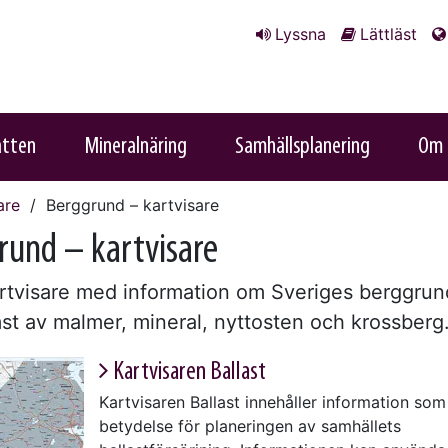
Lyssna
Lättläst
atten
Mineralnäring
Samhällsplanering
Om 
are
Berggrund – kartvisare
rund – kartvisare
artvisare med information om Sveriges berggrun
st av malmer, mineral, nyttosten och krossberg
Kartvisaren Ballast
Kartvisaren Ballast innehåller information som
betydelse för planeringen av samhällets