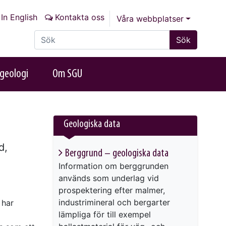
In English
Kontakta oss
Våra webbplatser
Sök på sajten
Sök
geologi
Om SGU
Geologiska data
d,
Berggrund – geologiska data
.
Information om berggrunden
används som underlag vid
prospektering efter malmer,
industrimineral och bergarter
 har
lämpliga för till exempel