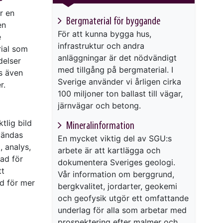
r en
Bergmaterial för byggande
en
För att kunna bygga hus,
e
infrastruktur och andra
rial som
anläggningar är det nödvändigt
delser
med tillgång på bergmaterial. I
s även
Sverige använder vi årligen cirka
r.
100 miljoner ton ballast till vägar,
järnvägar och betong.
tlig bild
Mineralinformation
vändas
En mycket viktig del av SGU:s
, analys,
arbete är att kartlägga och
sad för
dokumentera Sveriges geologi.
tt
Vår information om berggrund,
dd för mer
bergkvalitet, jordarter, geokemi
och geofysik utgör ett omfattande
underlag för alla som arbetar med
prospektering efter malmer och...