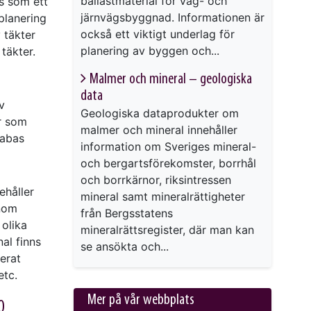
ballastmaterial för väg- och
s som ett
järnvägsbyggnad. Informationen är
planering
också ett viktigt underlag för
 täkter
planering av byggen och...
 täkter.
Malmer och mineral – geologiska
data
v
Geologiska dataprodukter om
r som
malmer och mineral innehåller
tabas
information om Sveriges mineral-
och bergartsförekomster, borrhål
och borrkärnor, riksintressen
ehåller
mineral samt mineralrättigheter
enom
från Bergsstatens
 olika
mineralrättsregister, där man kan
al finns
se ansökta och...
erat
etc.
Mer på vår webbplats
0