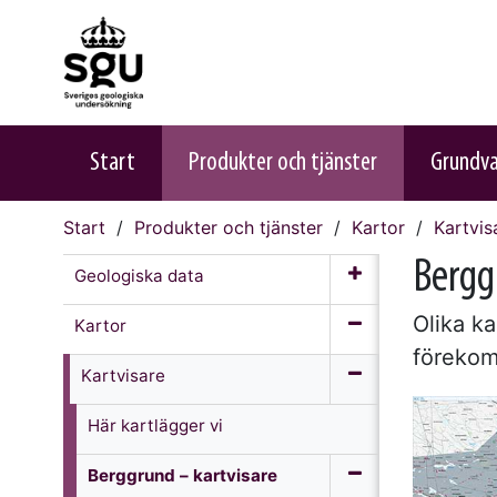
Start
Produkter och tjänster
Grundv
Start
Produkter och tjänster
Kartor
Kartvis
Bergg
Geologiska data
Olika k
Kartor
förekom
Kartvisare
Här kartlägger vi
Berggrund – kartvisare