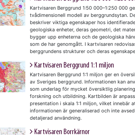
Kartvisaren Berggrund 1:50 000–1:250 000 ge
tvådimensionell modell av berggrundsytan. D
beskriver viktiga egenskaper hos identifierad
geologiska enheter, deras geometri, det mate
bygger upp enheterna och de geologiska hän
som de har genomgått. I kartvisaren redovisa
berggrundens strukturer och deras egenskape
Kartvisaren Berggrund 1:1 miljon
Kartvisaren Berggrund 1:1 miljon ger en översik
av Sveriges berggrund. Informationen kan an
som underlag för mycket översiktlig planering
forskning och utbildning. Kartbilden är anpas
presentation i skala 1:1 miljon, vilket innebär a
informationen är generaliserad och inte avse
detaljerad användning.
Kartvisaren Borrkärnor