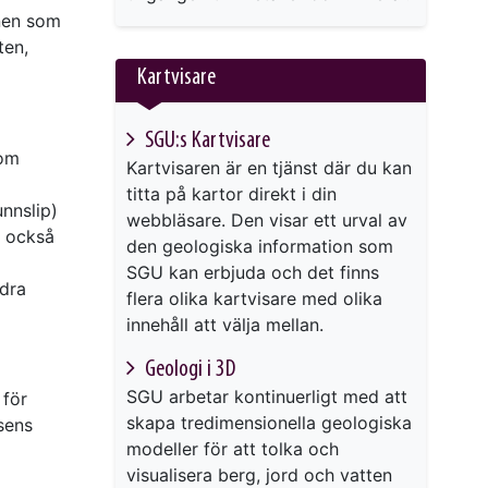
nen som
ten,
Kartvisare
SGU:s Kartvisare
 om
Kartvisaren är en tjänst där du kan
titta på kartor direkt i din
nnslip)
webbläsare. Den visar ett urval av
s också
den geologiska information som
SGU kan erbjuda och det finns
ndra
flera olika kartvisare med olika
innehåll att välja mellan.
Geologi i 3D
SGU arbetar kontinuerligt med att
 för
skapa tredimensionella geologiska
isens
modeller för att tolka och
visualisera berg, jord och vatten