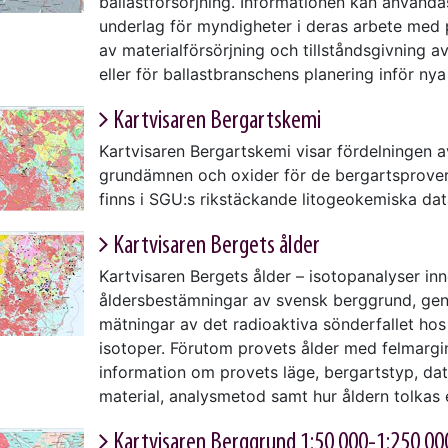
ballastförsörjning. Informationen kan använda
underlag för myndigheter i deras arbete med 
av materialförsörjning och tillståndsgivning av
eller för ballastbranschens planering inför nya
Kartvisaren Bergartskemi
Kartvisaren Bergartskemi visar fördelningen a
grundämnen och oxider för de bergartsprove
finns i SGU:s rikstäckande litogeokemiska da
Kartvisaren Bergets ålder
Kartvisaren Bergets ålder – isotopanalyser inn
åldersbestämningar av svensk berggrund, g
mätningar av det radioaktiva sönderfallet hos
isotoper. Förutom provets ålder med felmargin
information om provets läge, bergartstyp, dat
material, analysmetod samt hur åldern tolkas 
Kartvisaren Berggrund 1:50 000-1:250 00