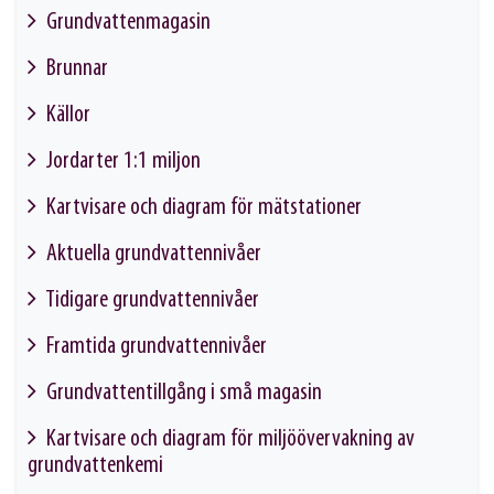
Grundvattenmagasin
This link will take you to another page
Brunnar
This link will take you to another page
Källor
This link will take you to another page
Jordarter 1:1 miljon
This link will take you to another page
Kartvisare och diagram för mätstationer
This link will take you to another page
Aktuella grundvattennivåer
This link will take you to another page
Tidigare grundvattennivåer
This link will take you to another page
Framtida grundvattennivåer
This link will take you to another page
Grundvattentillgång i små magasin
This link will take you to another page
Kartvisare och diagram för miljöövervakning av
grundvattenkemi
This link will take you to another page