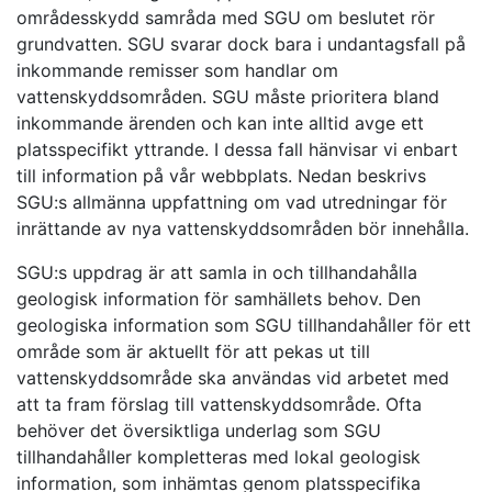
områdesskydd samråda med SGU om beslutet rör
grundvatten. SGU svarar dock bara i undantagsfall på
inkommande remisser som handlar om
vattenskyddsområden. SGU måste prioritera bland
inkommande ärenden och kan inte alltid avge ett
platsspecifikt yttrande. I dessa fall hänvisar vi enbart
till information på vår webbplats. Nedan beskrivs
SGU:s allmänna uppfattning om vad utredningar för
inrättande av nya vattenskyddsområden bör innehålla.
SGU:s uppdrag är att samla in och tillhandahålla
geologisk information för samhällets behov. Den
geologiska information som SGU tillhandahåller för ett
område som är aktuellt för att pekas ut till
vattenskyddsområde ska användas vid arbetet med
att ta fram förslag till vattenskyddsområde. Ofta
behöver det översiktliga underlag som SGU
tillhandahåller kompletteras med lokal geologisk
information, som inhämtas genom platsspecifika