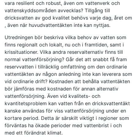
vara resilient och robust, även om vattenverk och
vattenskyddsområden avvecklas? Tillgång till
dricksvatten av god kvalitet behövs varje dag, året om
, även när huvudvattentäkten inte kan nyttjas.
Utredningen bör beskriva vilka behov av vatten som
finns regionalt och lokalt, nu och i framtiden, samt i
krissituationer. Vilka andra reservalternativ finns till
normal vattenförsörjning? Går det att snabbt få fram
reservvatten i tillräcklig omfattning om den ordinarie
vattentäkten av någon anledning inte kan leverera som
vid ordinarie drift? Kostnaden att behålla vattentäkten
bör jämföras med kostnaden för annan alternativ
vattenförsörjning. Även vid kvalitets- och
kvantitetsproblem kan vatten från en dricksvattentäkt
kanske användas för viss vattenförsörjning under en
kortare period. Detta är särskilt viktigt i regioner som
förväntas ha ökade perioder med vattenbrist i och
med ett förändrat klimat.