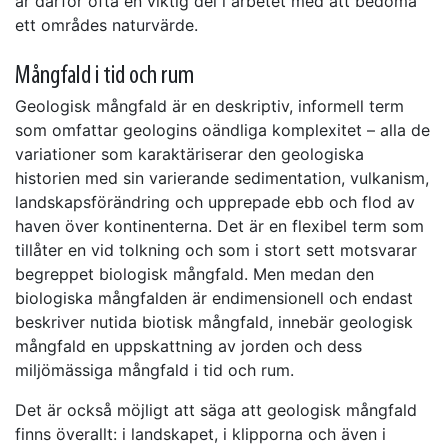
är därför ofta en viktig del i arbetet med att bedöma
ett områdes naturvärde.
Mångfald i tid och rum
Geologisk mångfald är en deskriptiv, informell term
som omfattar geologins oändliga komplexitet – alla de
variationer som karaktäriserar den geologiska
historien med sin varierande sedimentation, vulkanism,
landskapsförändring och upprepade ebb och flod av
haven över kontinenterna. Det är en flexibel term som
tillåter en vid tolkning och som i stort sett motsvarar
begreppet biologisk mångfald. Men medan den
biologiska mångfalden är endimensionell och endast
beskriver nutida biotisk mångfald, innebär geologisk
mångfald en uppskattning av jorden och dess
miljömässiga mångfald i tid och rum.
Det är också möjligt att säga att geologisk mångfald
finns överallt: i landskapet, i klipporna och även i