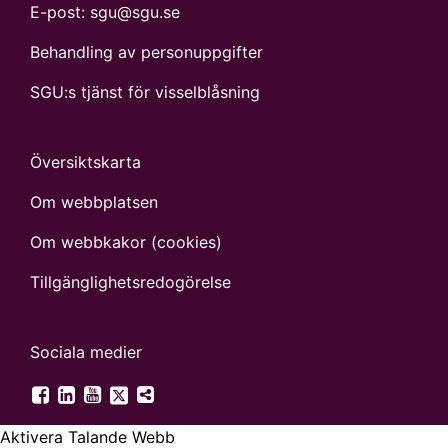
E-post:
sgu@sgu.se
Behandling av personuppgifter
SGU:s tjänst för visselblåsning
Översiktskarta
Om webbplatsen
Om webbkakor (cookies)
Tillgänglighets­redogörelse
Sociala medier
SGU på Twitter
SGU på Facebook
SGU på LinkedIn
SGU på YouTube
Fler digitala kanaler
Aktivera Talande Webb