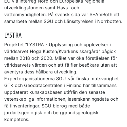
EU via Interreg Nord och Europeiska regionala
utvecklingsfonden samt Havs- och
vattenmyndigheten. På svensk sida var SEAmBoth ett
samarbete mellan SGU och Länsstyrelsen i Norrbotten.
LYSTRA
Projektet "LYSTRA - Upplysning och upplevelser i
världsarvet Höga Kusten/Kvarkens skärgård" pågick
mellan 2018 och 2020. Målet var öka förståelsen för
världsarvets värden och att få fler besökare utan att
äventyra dess hållbara utveckling.
Expertorganisationerna SGU, vår finska motsvarighet
GTK och Geodatacentralen i Finland har tillsammans
uppdaterat kunskapsbasen utifrån den senaste
vetenskapliga informationen, laserskanningsdata och
fältinventeringar. SGU bidrog med både
jordartsgeologisk och berggrundsgeologisk
kompetens.