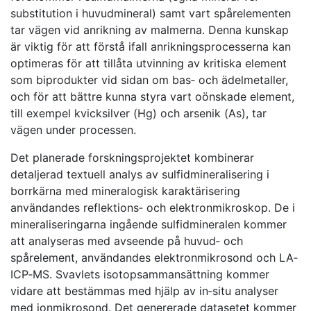
substitution i huvudmineral) samt vart spårelementen
tar vägen vid anrikning av malmerna. Denna kunskap
är viktig för att förstå ifall anrikningsprocesserna kan
optimeras för att tillåta utvinning av kritiska element
som biprodukter vid sidan om bas‐ och ädelmetaller,
och för att bättre kunna styra vart oönskade element,
till exempel kvicksilver (Hg) och arsenik (As), tar
vägen under processen.
Det planerade forskningsprojektet kombinerar
detaljerad textuell analys av sulfidmineralisering i
borrkärna med mineralogisk karaktärisering
användandes reflektions‐ och elektronmikroskop. De i
mineraliseringarna ingående sulfidmineralen kommer
att analyseras med avseende på huvud‐ och
spårelement, användandes elektronmikrosond och LA‐
ICP‐MS. Svavlets isotopsammansättning kommer
vidare att bestämmas med hjälp av in‐situ analyser
med jonmikrosond. Det genererade datasetet kommer