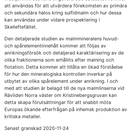
att användas för att utvärdera förekomsten av primära
och sekundära halos kring sulfidmalm och hur dessa
kan användas under vidare prospektering i
Skelleftefältet.
Den detaljerade studien av malmmineralens huvud‐
och spårelementinnehåll kommer att följas av
anrikningsförsök och detaljerad karaktärisering av de
olika fraktionerna som erhållits efter malning och
flotation. Detta kommer att tillåta en ökad förståelse
för hur den mineralogiska kontrollen inverkar på
utbytet av olika spårelement under anrikning. I och
med att studien är belagd till de nya malmlinserna vid
Rävliden Norra väster om Kristinebergsgruvan kan
detta skapa förutsättningar för att snabbt möta
Europas ökande efterfrågan på inhemsk produktion av
kritiska metaller.
Senast granskad 2020-11-24