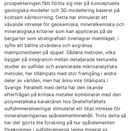
prospekteringen fått förlita sig mer på konceptuella
geologiska modeller och 3D modellering baserat på
kostsam kärnborrning. Detta har stimulerat ett
växande intresse för geokemiska, mineralkemiska och
mineralogiska kriterier som kan appliceras på de
bergarter som stratigrafiskt överlagrar malmläget, i
syfte att bättre utvärdera och avgränsa
malmpotentialen på djupet. Sådana metoder, vilka
bygger på integration mellan detaljerade texturella
studier av sulfider och avancerade mikroanalytiska
metoder, har tillämpats med stor framgång i andra
delar av världen, men har ännu inte tillämpats i
Sverige. Parallellt med detta har den ökande
efterfrågan på kritiska metaller kombinerat med den
polymetalliska karaktären hos Skelleftefältets
sulfidmineraliseringar stimulerat ett ökat intresse för
mineraliseringarnas spårelementinnehåll. Trots detta så
har det gjorts lite forskning på hur spårelementen
förekommer i sulfidmalmerna (egna mineral vs.