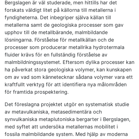
Bergslagen är väl studerade, men hittills har det
forskats väldigt litet på källorna till metallerna i
fyndigheterna. Det inbegriper själva källan till
metallerna samt de geologiska processer som gav
upphov till de metallbärande, malmbildande
lösningarna. Förståelse för metallkällan och de
processer som producerar metallrika hydrotermala
fluider krävs för en fullständig förståelse av
malmbildningssystemet. Eftersom dylika processer kan
ha påverkat stora geologiska volymer, kan kunskapen
om av vad som kännetecknar sådana volymer vara ett
kraftfullt verktyg för att identifiera nya målområden
för framtida prospektering.
Det föreslagna projektet utgör en systematisk studie
av metavulkaniska, metasedimentära och
synvulkaniska metaplutoniska bergarter i Bergslagen,
med syftet att undersöka metallernas mobilitet i
fossila malmbildande system. Med hjälp av moderna