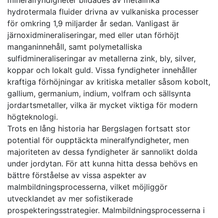
mineralfyndigheter bildades av metallrika
hydrotermala fluider drivna av vulkaniska processer
för omkring 1,9 miljarder år sedan. Vanligast är
järnoxidmineraliseringar, med eller utan förhöjt
manganinnehåll, samt polymetalliska
sulfidmineraliseringar av metallerna zink, bly, silver,
koppar och lokalt guld. Vissa fyndigheter innehåller
kraftiga förhöjningar av kritiska metaller såsom kobolt,
gallium, germanium, indium, volfram och sällsynta
jordartsmetaller, vilka är mycket viktiga för modern
högteknologi.
Trots en lång historia har Bergslagen fortsatt stor
potential för oupptäckta mineralfyndigheter, men
majoriteten av dessa fyndigheter är sannolikt dolda
under jordytan. För att kunna hitta dessa behövs en
bättre förståelse av vissa aspekter av
malmbildningsprocesserna, vilket möjliggör
utvecklandet av mer sofistikerade
prospekteringsstrategier. Malmbildningsprocesserna i