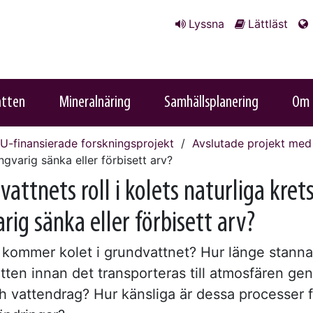
Lyssna
Lättläst
atten
Mineralnäring
Samhällsplanering
Om 
U-finansierade forskningsprojekt
Avslutade projekt med
ngvarig sänka eller förbisett arv?
attnets roll i kolets naturliga kret
rig sänka eller förbisett arv?
 kommer kolet i grundvattnet? Hur länge stannar
tten innan det transporteras till atmosfären ge
ch vattendrag? Hur känsliga är dessa processer f