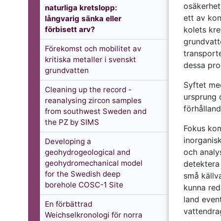
osäkerhet 
naturliga kretslopp:
ett av kon
långvarig sänka eller
förbisett arv?
kolets kre
grundvatt
Förekomst och mobilitet av
transport
kritiska metaller i svenskt
dessa proc
grundvatten
Syftet me
Cleaning up the record -
ursprung o
reanalysing zircon samples
förhållan
from southwest Sweden and
the PZ by SIMS
Fokus kom
inorganisk
Developing a
och analy
geohydrogeological and
geohydromechanical model
detektera 
for the Swedish deep
små källva
borehole COSC-1 Site
kunna reda
land even
En förbättrad
vattendra
Weichselkronologi för norra