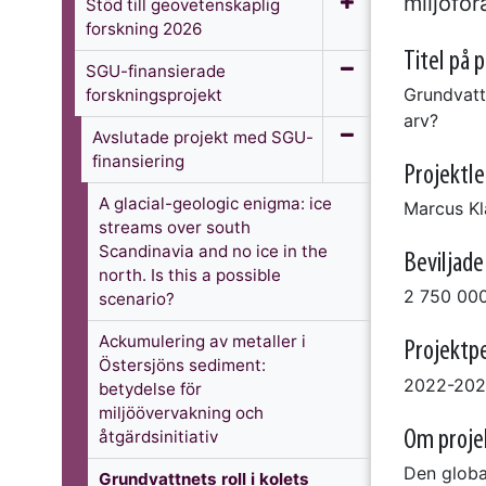
miljöför
Stöd till geovetenskaplig
forskning 2026
Titel på 
SGU-finansierade
Grundvattn
forskningsprojekt
arv?
Avslutade projekt med SGU-
finansiering
Projektl
A glacial-geologic enigma: ice
Marcus Kl
streams over south
Scandinavia and no ice in the
Beviljad
north. Is this a possible
2 750 000
scenario?
Ackumulering av metaller i
Projektp
Östersjöns sediment:
2022-20
betydelse för
miljöövervakning och
Om proje
åtgärdsinitiativ
Den global
Grundvattnets roll i kolets