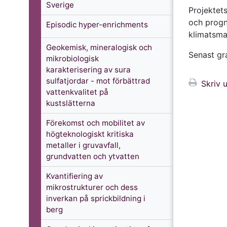
Sverige
Projektets
och progn
Episodic hyper-enrichments
klimatsma
Geokemisk, mineralogisk och
Senast g
mikrobiologisk
karakterisering av sura
sulfatjordar - mot förbättrad
Skriv u
vattenkvalitet på
kustslätterna
Förekomst och mobilitet av
högteknologiskt kritiska
metaller i gruvavfall,
grundvatten och ytvatten
Kvantifiering av
mikrostrukturer och dess
inverkan på sprickbildning i
berg