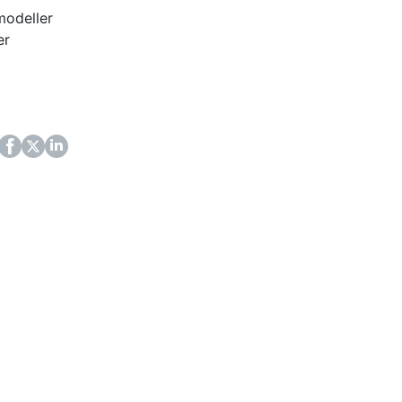
modeller
er
ok
itter
LinkedIn