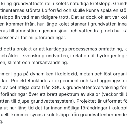
kring grundvattnets roll i kolets naturliga kretslopp. Grund
tinenternas största kolförråd och skulle kunna spela en stör
tslopp än vad man tidigare trott. Det är dock oklart var kol
en kommer ifrån, hur länge kolet stannar i grundvatten inna
eras till atmosfären genom sjöar och vattendrag, och hur kä
esser är för miljöförändringar.
d detta projekt är att kartlägga processernas omfattning, k
ch ålder i svenska grundvatten, i relation till hydrogeologi
den, klimat och markanvändning.
mer ligga på dynamiken i koldioxid, metan och löst organ
 kol. Projektet inkluderar experiment och kartläggningsstudi
s av befintliga data från SGU:s grundvattenövervakning för
förändringar över ett brett spektrum av skalor (veckor till 
tten till djupa grundvattensystem). Projektet är utformat fö
 ut hur lång tid det tar innan möjliga förändringar i kolup
tuellt kommer synas i kolutsläpp från grundvattenberoende
g.