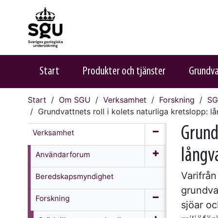
Start
Produkter och tjänster
Grundv
Start
Om SGU
Verksamhet
Forskning
SG
Grundvattnets roll i kolets naturliga kretslopp: lå
Grundv
Verksamhet
långva
Användarforum
Varifrån
Beredskapsmyndighet
grundva
Forskning
sjöar o