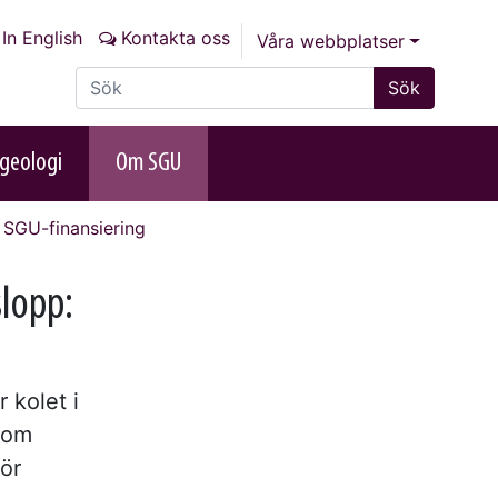
In English
Kontakta oss
Våra webbplatser
Sök på sajten
Sök
geologi
Om SGU
 SGU-finansiering
slopp:
 kolet i
nom
ör