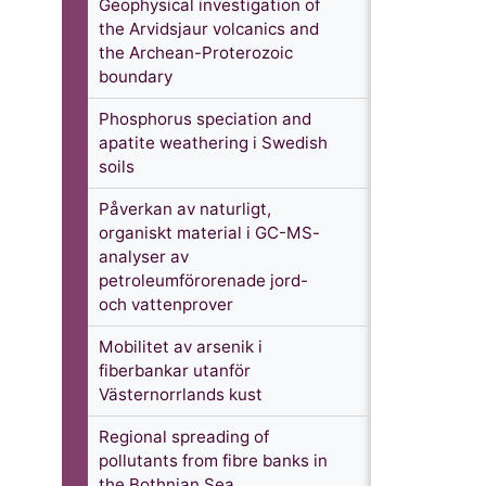
Geophysical investigation of
the Arvidsjaur volcanics and
the Archean-Proterozoic
boundary
Phosphorus speciation and
apatite weathering i Swedish
soils
Påverkan av naturligt,
organiskt material i GC-MS-
analyser av
petroleumförorenade jord-
och vattenprover
Mobilitet av arsenik i
fiberbankar utanför
Västernorrlands kust
Regional spreading of
pollutants from fibre banks in
the Bothnian Sea