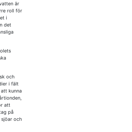
vatten är
re roll för
et i
n det
nsliga
olets
ska
isk och
er i fält
 att kunna
årtionden,
r att
ptag på
 sjöar och