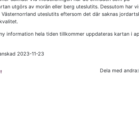
rtan utgörs av morän eller berg uteslutits. Dessutom har v
 Västernorrland uteslutits eftersom det där saknas jordarts
 kvalitet.
y information hela tiden tillkommer uppdateras kartan i apr
anskad 2023-11-23
Dela med andra:
Facebo
Tw
t