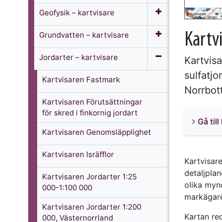
Geofysik­ – kartvisare
Grundvatten­ – kartvisare
Kartvi
Jordarter – kartvisare
Kartvisa
sulfatjo
Kartvisaren Fastmark
Norrbot
Kartvisaren Förutsättningar
för skred i finkornig jordart
Gå til
Kartvisaren Genomsläpplighet
Kartvisaren Isräfflor
Kartvisare
detaljpla
Kartvisaren Jordarter 1:25
olika myn
000-1:100 000
markägar
Kartvisaren Jordarter 1:200
Kartan red
000, Västernorrland