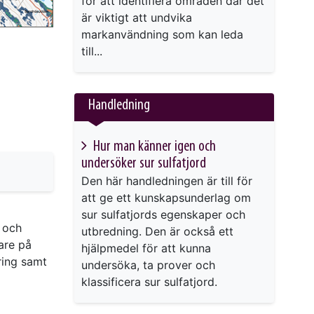
för att identifiera områden där det
är viktigt att undvika
markanvändning som kan leda
till...
Handledning
Hur man känner igen och
undersöker sur sulfatjord
Den här handledningen är till för
att ge ett kunskapsunderlag om
sur sulfatjords egenskaper och
- och
utbredning. Den är också ett
are på
hjälpmedel för att kunna
ring samt
undersöka, ta prover och
klassificera sur sulfatjord.