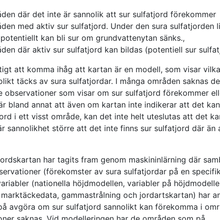
den där det inte är sannolik att sur sulfatjord förekommer
den med aktiv sur sulfatjord. Under den sura sulfatjorden l
potentiellt kan bli sur om grundvattenytan sänks.,
den där aktiv sur sulfatjord kan bildas (potentiell sur sulfat
ktigt att komma ihåg att kartan är en modell, som visar vil
likt täcks av sura sulfatjordar. I många områden saknas de
e observationer som visar om sur sulfatjord förekommer elle
r bland annat att även om kartan inte indikerar att det kan
jord i ett visst område, kan det inte helt uteslutas att det ka
 sannolikhet större att det inte finns sur sulfatjord där än 
tjordskartan har tagits fram genom maskininlärning där sa
ervationer (förekomster av sura sulfatjordar på en specifik
ariabler (nationella höjdmodellen, variabler på höjdmodelle
a marktäckedata, gammastrålning och jordartskartan) har a
spå avgöra om sur sulfatjord sannolikt kan förekomma i om
oner saknas. Vid modelleringen har de områden som på