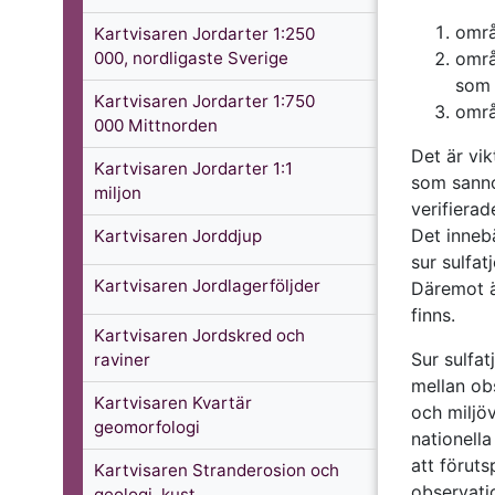
områ
Kartvisaren Jordarter 1:250
000, nordligaste Sverige
områ
som 
Kartvisaren Jordarter 1:750
områ
000 Mittnorden
Det är vi
Kartvisaren Jordarter 1:1
som sanno
miljon
verifierad
Det innebä
Kartvisaren Jorddjup
sur sulfat
Kartvisaren Jordlagerföljder
Däremot är
finns.
Kartvisaren Jordskred och
Sur sulfa
raviner
mellan obs
Kartvisaren Kvartär
och miljöv
geomorfologi
nationell
att förut
Kartvisaren Stranderosion och
observati
geologi, kust