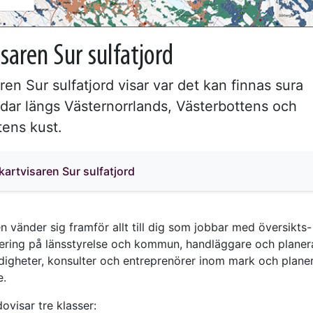
saren Sur sulfatjord
ren Sur sulfatjord visar var det kan finnas sura
rdar längs Västernorrlands, Västerbottens och
tens kust.
l kartvisaren Sur sulfatjord
n vänder sig framför allt till dig som jobbar med översikts
nering på länsstyrelse och kommun, handläggare och planer
digheter, konsulter och entreprenörer inom mark och plane
e.
ovisar tre klasser: