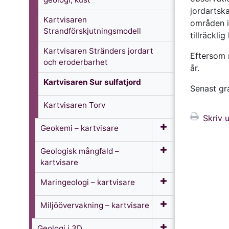
jordartska
Kartvisaren
områden i
Strandförskjutningsmodell
tillräcklig
Kartvisaren Stränders jordart
Eftersom n
och eroderbarhet
år.
Kartvisaren Sur sulfatjord
Senast gr
Kartvisaren Torv
Skriv u
Geokemi­ – kartvisare
Geologisk mångfald –
kartvisare
Maringeologi­ – kartvisare
Miljöövervakning – kartvisare
Geologi i 3D