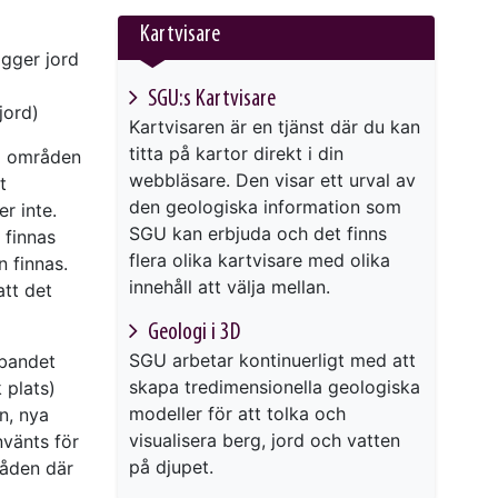
Kartvisare
igger jord
SGU:s Kartvisare
jord)
Kartvisaren är en tjänst där du kan
titta på kartor direkt i din
ka områden
webbläsare. Den visar ett urval av
t
den geologiska information som
r inte.
SGU kan erbjuda och det finns
 finnas
flera olika kartvisare med olika
n finnas.
innehåll att välja mellan.
att det
Geologi i 3D
SGU arbetar kontinuerligt med att
mbandet
skapa tredimensionella geologiska
 plats)
modeller för att tolka och
n, nya
visualisera berg, jord och vatten
nvänts för
på djupet.
råden där