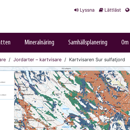
Lyssna
Lättläst
atten
Mineralnäring
Samhällsplanering
Om 
are
Jordarter – kartvisare
Kartvisaren Sur sulfatjord