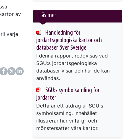
issa
kartor av
Läs mer
Handledning för
il varje
jordartsgeologiska kartor och
databaser över Sverige
I denna rapport redovisas vad
SGU:s jordartsgeologiska
databaser visar och hur de kan
ok
itter
LinkedIn
användas.
SGU:s symbolsamling för
jordarter
Detta är ett utdrag ur SGU:s
symbolsamling. Innehållet
illustrerar hur vi färg- och
mönstersätter våra kartor.