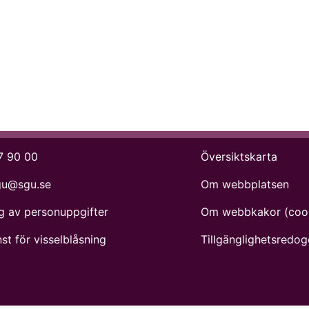
7 90 00
Översiktskarta
gu@sgu.se
Om webbplatsen
g av personuppgifter
Om webbkakor (coo
st för visselblåsning
Tillgänglighets­redog