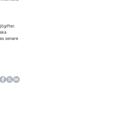
ögifter.
iska
as senare
ok
itter
LinkedIn