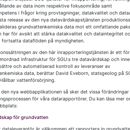
hållande av data inom respektive fokusområde samt
petens i frågor kring provtagningar, datakvalitet och data
rsta release av den nya datavärdskapstjänsten produktionssa
valideras grundvattenkemiska data mot ett omfattande pak
 har för avsikt att stärka datakvalitet och dataintegritet o
a fortsatta dataflöden på myndigheten.
onssättningen av den här inrapporteringstjänsten är ett för
mordnad infrastruktur för SGU:s tre datavärdskap och inne
bättre och automatiserad kontroll av leveranser av
enkemiska data, berättar David Eveborn, statsgeolog på S
Hållbar vattenförsörjning.
 den nya webbapplikationen så sker det vissa förändringar 
ingsprocessen för våra datarapportörer. Du kan läsa mer o
bbplats:
dskap för grundvatten
 dataleverantör är välkommen att rapportera in grundvatt