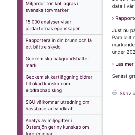
Miljarder ton kol lagras i
data i vår
svenska torvmarker
Rapporte
15 000 analyser visar
jordarternas egenskaper
Just nu p
Parallell
Rapportera in din brunn och få
markunder
ett bättre skydd
under 202
Geokemiska bakgrundshalter i
Läs mer
mark
Senast g
Geokemisk kartläggning bidrar
till ökad kunskap om
elddrabbad skog
Skriv u
SGU välkomnar utredning om
havsbaserad vindkraft
Analys av miljögifter i
Östersjön ger ny kunskap om
föroreningar