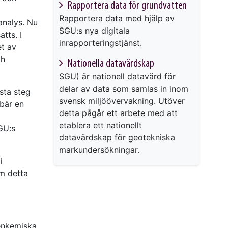
Rapportera data för grundvatten
Rapportera data med hjälp av
analys. Nu
SGU:s nya digitala
tts. I
inrapporteringstjänst.
et av
ch
Nationella data­värd­skap
SGU) är nationell datavärd för
delar av data som samlas in inom
sta steg
svensk miljö­övervakning. Utöver
bär en
detta pågår ett arbete med att
etablera ett nationellt
GU:s
datavärdskap för geotekniska
markundersökningar.
i
m detta
enkemiska