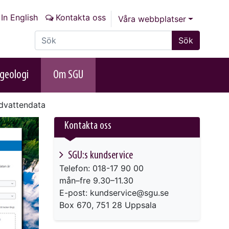
In English
Kontakta oss
Våra webbplatser
Sök på sajten
Sök
geologi
Om SGU
ndvattendata
Kontakta oss
SGU:s kundservice
Telefon: 018-17 90 00
mån–fre 9.30–11.30
E-post: kundservice@sgu.se
Box 670, 751 28 Uppsala