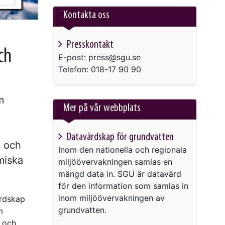
Kontakta oss
Presskontakt
ch
E-post: press@sgu.se
Telefon: 018-17 90 90
m
Mer på vår webbplats
Datavärdskap för grundvatten
e och
Inom den nationella och regionala
miska
miljöövervakningen samlas en
mängd data in. SGU är datavärd
för den information som samlas in
inom miljöövervakningen av
ärdskap
grundvatten.
m
g och