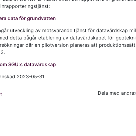
 inrapporteringstjänst:
ra data för grundvatten
ågår utveckling av motsvarande tjänst för datavärdskap milj
t med detta pågår etablering av datavärdskapet för geotekn
sökningar där en pilotversion planeras att produktionssätt
3.
 om SGU:s datavärdskap
ranskad 2023-05-31
Dela med andra:
Facebo
Tw
t