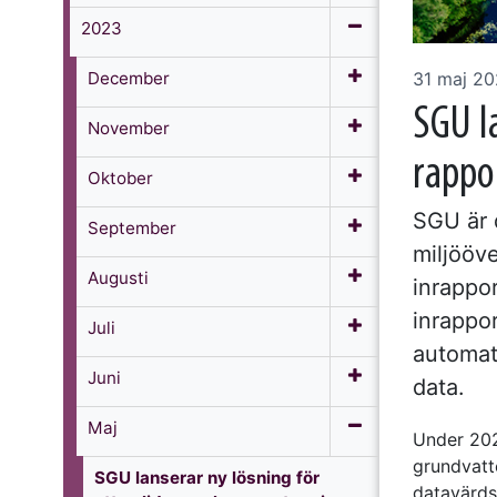
2023
December
31 maj 2
SGU la
November
rappo
Oktober
SGU är 
September
miljööv
Augusti
inrappor
inrappo
Juli
automat
Juni
data.
Maj
Under 202
grundvatt
SGU lanserar ny lösning för
datavärds