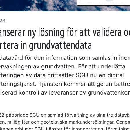
023
nserar ny lösning för att validera o
rtera in grundvattendata
datavärd för den information som samlas in ino
ervakningen av grundvatten. För att underlätta
teringen av data driftsätter SGU nu en digital
rteringstjänst. Tjänsten kommer att ge en bättr
iserad kontroll av leveranser av grundvattenke
2 påbörjade SGU en samlad förvaltning av sina tre datav
en, miljögifter och geotekniska markundersökningar. Geno
kapen erbjuder SGU tjänster för inrapportering, förvaltnin