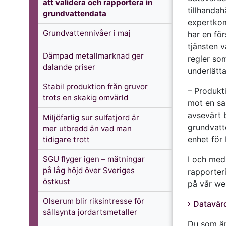
att validera och rapportera in
tillhanda
grundvattendata
expertkom
Grundvattennivåer i maj
har en fö
tjänsten 
Dämpad metallmarknad ger
regler som
dalande priser
underlätt
Stabil produktion från gruvor
– Produkti
trots en skakig omvärld
mot en sa
avsevärt 
Miljöfarlig sur sulfatjord är
grundvatt
mer utbredd än vad man
enhet för 
tidigare trott
SGU flyger igen – mätningar
I och med
på låg höjd över Sveriges
rapporter
östkust
på vår we
Olserum blir riksintresse för
Datavär
sällsynta jordartsmetaller
Du som är