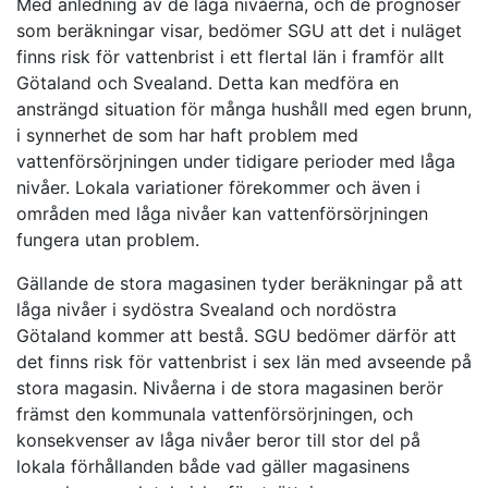
Med anledning av de låga nivåerna, och de prognoser
som beräkningar visar, bedömer SGU att det i nuläget
finns risk för vattenbrist i ett flertal län i framför allt
Götaland och Svealand. Detta kan medföra en
ansträngd situation för många hushåll med egen brunn,
i synnerhet de som har haft problem med
vattenförsörjningen under tidigare perioder med låga
nivåer. Lokala variationer förekommer och även i
områden med låga nivåer kan vattenförsörjningen
fungera utan problem.
Gällande de stora magasinen tyder beräkningar på att
låga nivåer i sydöstra Svealand och nordöstra
Götaland kommer att bestå. SGU bedömer därför att
det finns risk för vattenbrist i sex län med avseende på
stora magasin. Nivåerna i de stora magasinen berör
främst den kommunala vattenförsörjningen, och
konsekvenser av låga nivåer beror till stor del på
lokala förhållanden både vad gäller magasinens