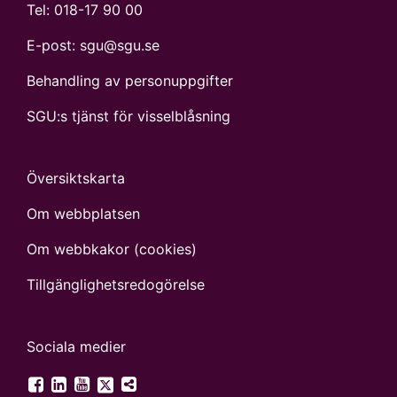
Tel:
018-17 90 00
E-post:
sgu@sgu.se
Behandling av personuppgifter
SGU:s tjänst för visselblåsning
Översiktskarta
Om webbplatsen
Om webbkakor (cookies)
Tillgänglighets­redogörelse
Sociala medier
SGU på Twitter
SGU på Facebook
SGU på LinkedIn
SGU på YouTube
Fler digitala kanaler