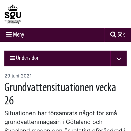
Meny
Sök
Undersidor
29 juni 2021
Grundvattensituationen vecka
26
Situationen har försämrats något för små
grundvattenmagasin i Götaland och
Svealand medan den är relativt oförändrad i