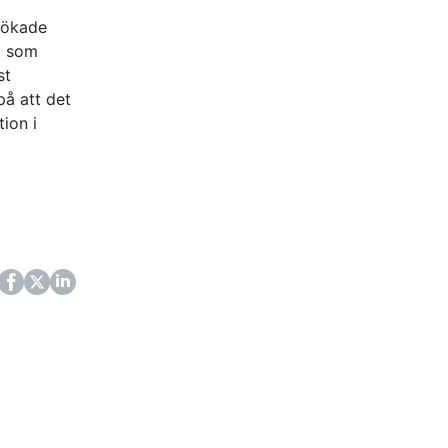
 ökade
m som
st
på att det
ion i
ok
itter
LinkedIn