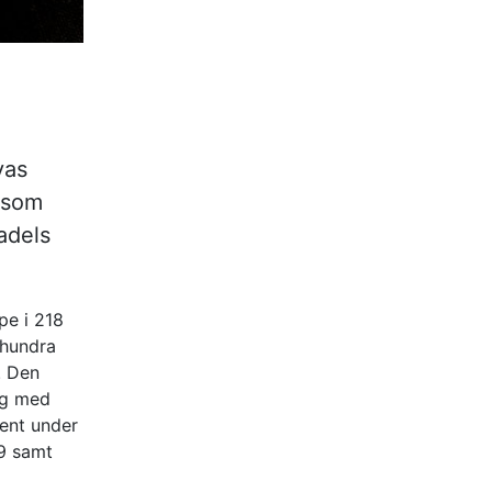
vas
d som
adels
pe i 218
åhundra
. Den
eg med
cent under
9 samt