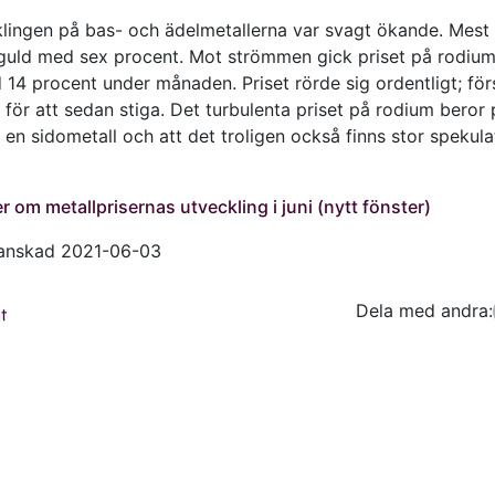
klingen på bas- och ädelmetallerna var svagt ökande. Mest
 guld med sex procent. Mot strömmen gick priset på rodiu
 14 procent under månaden. Priset rörde sig ordentligt; för
för att sedan stiga. Det turbulenta priset på rodium beror 
en sidometall och att det troligen också finns stor spekulat
r om metallprisernas utveckling i juni (nytt fönster)
ranskad 2021-06-03
Dela med andra:
Facebo
Tw
t