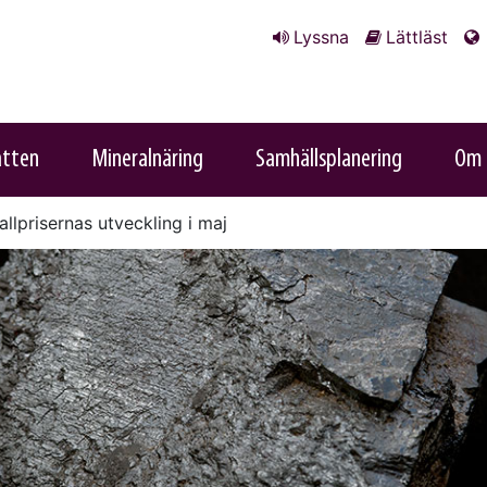
Lyssna
Lättläst
atten
Mineralnäring
Samhällsplanering
Om 
llprisernas utveckling i maj