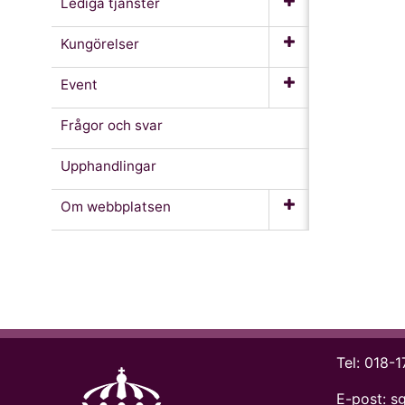
Lediga tjänster
Kungörelser
Event
Frågor och svar
Upphandlingar
Om webb­platsen
Tel:
018-1
E-post:
s