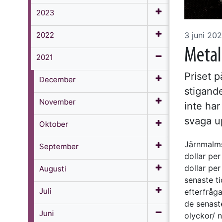
2023
2022
3 juni 202
Metall
2021
Priset p
December
stigand
November
inte ha
svaga u
Oktober
Järnmalms
September
dollar per
dollar per
Augusti
senaste t
Juli
efterfråga
de senast
Juni
olyckor/ n