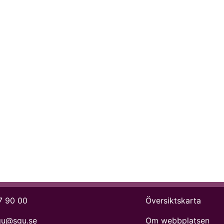
7 90 00
Översiktskarta
gu@sgu.se
Om webbplatsen