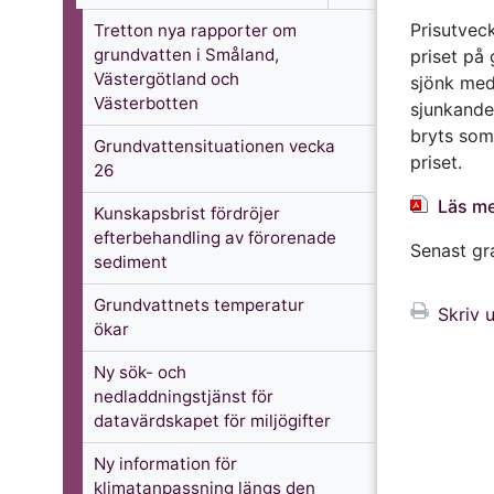
Prisutvec
Tretton nya rapporter om
grundvatten i Småland,
priset på
Västergötland och
sjönk med
Västerbotten
sjunkande 
bryts som 
Grundvattensituationen vecka
priset.
26
Läs me
Kunskapsbrist fördröjer
efterbehandling av förorenade
Senast g
sediment
Grundvattnets temperatur
Skriv u
ökar
Ny sök- och
nedladdningstjänst för
datavärdskapet för miljögifter
Ny information för
klimatanpassning längs den