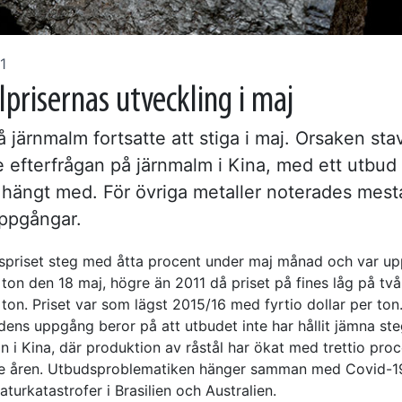
1
prisernas utveckling i maj
å järnmalm fortsatte att stiga i maj. Orsaken sta
e efterfrågan på järnmalm i Kina, med ett utbu
r hängt med. För övriga metaller noterades mest
ppgångar.
priset steg med åtta procent under maj månad och var up
 ton den 18 maj, högre än 2011 då priset på fines låg på tv
 ton. Priset var som lägst 2015/16 med fyrtio dollar per ton
idens uppgång beror på att utbudet inte har hållit jämna st
n i Kina, där produktion av råstål har ökat med trettio pro
e åren. Utbudsproblematiken hänger samman med Covid-1
aturkatastrofer i Brasilien och Australien.