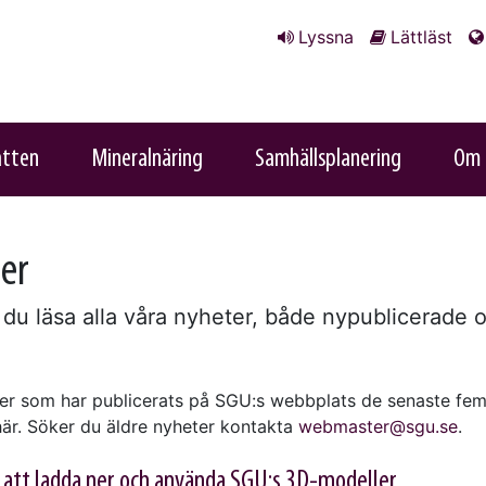
Lyssna
Lättläst
atten
Mineralnäring
Samhällsplanering
Om 
er
 du läsa alla våra nyheter, både nypublicerade 
ter som har publicerats på SGU:s webbplats de senaste fem
 här. Söker du äldre nyheter kontakta
webmaster@sgu.se
.
 att ladda ner och använda SGU:s 3D-modeller