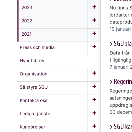
2023
Nu finns 
jordarter
2022
dataprodu
19 januar
2021
SGU slä
Press och media
Data från
tillgängli
Nyhetsbrev
7 januari
Organisation
Regerin
Så styrs SGU
Regeringen
satsninge
Kontakta oss
uppdrag 
23 decem
Lediga tjänster
SGU kar
Kungörelser