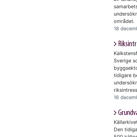
samarbets
undersökn
området.
18 decem
Riksint
Kalkstens
Sverige s
byggsekto
tidigare 
undersökn
riksintre
16 decem
Grundva
Källarkiv
Den tidiga
500 källor