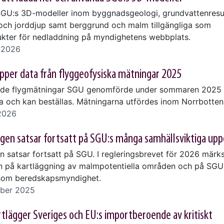
SGU:s 3D-modeller inom byggnadsgeologi, grundvattenresu
 och jorddjup samt berggrund och malm tillgängliga som
kter för nedladdning på myndighetens webbplats.
i 2026
pper data från flyggeofysiska mätningar 2025
 de flygmätningar SGU genomförde under sommaren 2025 
ga och kan beställas. Mätningarna utfördes inom Norrbotten
 2026
gen satsar fortsatt på SGU:s många samhällsviktiga up
 satsar fortsatt på SGU. I regleringsbrevet för 2026 märks
n på kartläggning av malmpotentiella områden och på SGU
som beredskapsmyndighet.
ber 2025
tlägger Sveriges och EU:s importberoende av kritiskt