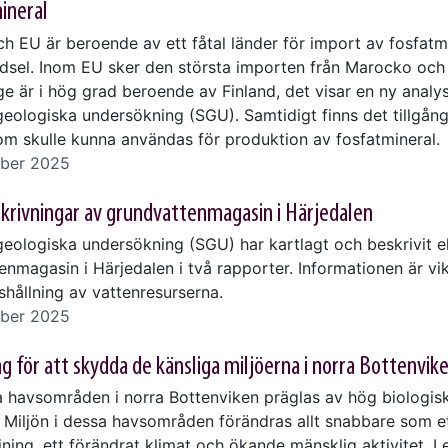
ineral
h EU är beroende av ett fåtal länder för import av fosfatmin
dsel. Inom EU sker den största importen från Marocko och
e är i hög grad beroende av Finland, det visar en ny analys
geologiska undersökning (SGU). Samtidigt finns det tillgång
om skulle kunna användas för produktion av fosfatmineral.
ber 2025
krivningar av grundvattenmagasin i Härjedalen
geologiska undersökning (SGU) har kartlagt och beskrivit e
nmagasin i Härjedalen i två rapporter. Informationen är vik
shållning av vattenresurserna.
ber 2025
g för att skydda de känsliga miljöerna i norra Bottenvik
 havsområden i norra Bottenviken präglas av hög biologis
 Miljön i dessa havsområden förändras allt snabbare som et
ning, ett förändrat klimat och ökande mänsklig aktivitet. I 