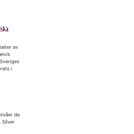
iska
halter av
elvis
 Sveriges
rats i
nivåer de
 Silver