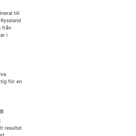
eral till
 Ryssland
 från
ar i
lva
tig för en
en
k
t resultat
ett