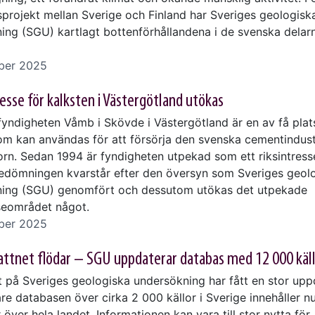
projekt mellan Sverige och Finland har Sveriges geologisk
ing (SGU) kartlagt bottenförhållandena i de svenska delar
ber 2025
resse för kalksten i Västergötland utökas
fyndigheten Våmb i Skövde i Västergötland är en av få plats
om kan användas för att försörja den svenska cementindust
rn. Sedan 1994 är fyndigheten utpekad som ett riksintress
bedömningen kvarstår efter den översyn som Sveriges geol
ing (SGU) genomfört och dessutom utökas det utpekade
sseområdet något.
ber 2025
ttnet flödar – SGU uppdaterar databas med 12 000 käl
et på Sveriges geologiska undersökning har fått en stor upp
re databasen över cirka 2 000 källor i Sverige innehåller nu
 över hela landet. Informationen kan vara till stor nytta för