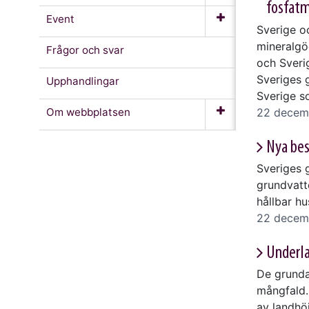
fosfatm
Event
Sverige oc
mineralgö
Frågor och svar
och Sverig
Sveriges 
Upphandlingar
Sverige s
22 decem
Om webb­platsen
Nya bes
Sveriges 
grundvatte
hållbar hu
22 decem
Underla
De grunda
mångfald.
av landhöj