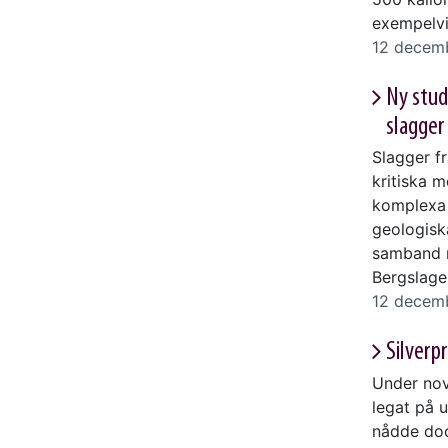
exempelvi
12 decem
Ny studi
slagger
Slagger fr
kritiska m
komplexa 
geologisk
samband m
Bergslage
12 decem
Silverp
Under nov
legat på 
nådde doc