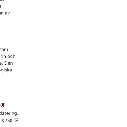
a
na av
er i
rin och
e. Den
ogiska
lor
datering.
 cirka 14