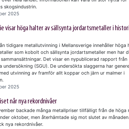
s skogsindustrin.
ber 2025
e visar höga halter av sällsynta jordartsmetaller i histor
ån tidigare metallutvinning i Mellansverige innehåller höga 
etaller som kobolt och sällsynta jordartsmetaller men har d
sammansättningar. Det visar en nypublicerad rapport från
a undersökning (SGU). De undersökta slaggerna har genere
ed utvinning av framför allt koppar och järn ur malmer i
n.
ber 2025
riset når nya rekordnivåer
ember backade många metallpriser tillfälligt från de höga 
under oktober, men återhämtade sig mot slutet av månaden.
k nya rekordnivåer.