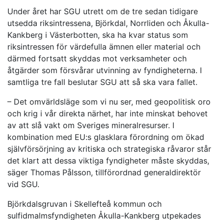
Under året har SGU utrett om de tre sedan tidigare
utsedda riksintressena, Björkdal, Norrliden och Åkulla-
Kankberg i Västerbotten, ska ha kvar status som
riksintressen för värdefulla ämnen eller material och
därmed fortsatt skyddas mot verksamheter och
åtgärder som försvårar utvinning av fyndigheterna. I
samtliga tre fall beslutar SGU att så ska vara fallet.
– Det omvärldsläge som vi nu ser, med geopolitisk oro
och krig i vår direkta närhet, har inte minskat behovet
av att slå vakt om Sveriges mineralresurser. I
kombination med EU:s glasklara förordning om ökad
självförsörjning av kritiska och strategiska råvaror står
det klart att dessa viktiga fyndigheter måste skyddas,
säger Thomas Pålsson, tillförordnad generaldirektör
vid SGU.
Björkdalsgruvan i Skellefteå kommun och
sulfidmalmsfyndigheten Åkulla-Kankberg utpekades