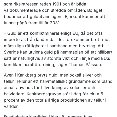
som riksintressen redan 1991 och är båda
väldokumenterade och utredda områden. Bolaget
bedömer att guldutvinningen i Björkdal kommer att
kunna pågå fram till år 2031.
– Guld är ett konfliktmineral enligt EU, då det ofta
importeras från länder där det förekommer brott mot
mänskliga rättigheter i samband med brytning. Att
Sverige kan utvinna guld på hemmaplan på ett hållbart
sätt är naturligtvis av största vikt och i linje med EU:s
konfliktmineralförordning, säger Thomas Pålsson.
Även i Kankberg bryts guld, men också silver och
tellur. Tellur är ett halvmetalliskt grundämne som bland
annat används för tillverkning av solceller och
halvledare. Kankbergsgruvan står i dag för cirka 6
procent av den totala årliga produktionen av tellur i
världen.
Fyndigheten Norrliden i Norsjö kommun blev