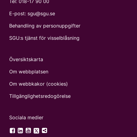
Tel:
018-17 90 00
E-post:
sgu@sgu.se
Behandling av personuppgifter
SGU:s tjänst för visselblåsning
Översiktskarta
Om webbplatsen
Om webbkakor (cookies)
Tillgänglighets­redogörelse
Sociala medier
SGU på Twitter
SGU på Facebook
SGU på LinkedIn
SGU på YouTube
Fler digitala kanaler