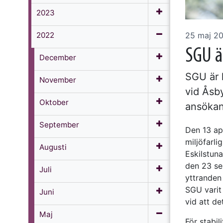
2023
2022
25 maj 2
SGU är
December
SGU är 
November
vid Åsb
Oktober
ansökan
September
Den 13 ap
miljöfarl
Augusti
Eskilstuna
den 23 se
Juli
yttranden 
SGU varit
Juni
vid att d
Maj
För stabil