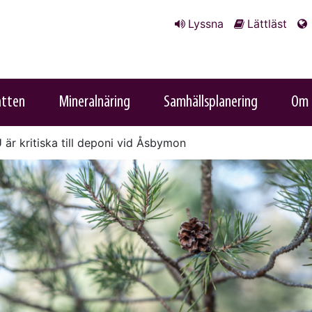
Lyssna
Lättläst
atten
Mineralnäring
Samhällsplanering
Om 
är kritiska till deponi vid Åsbymon