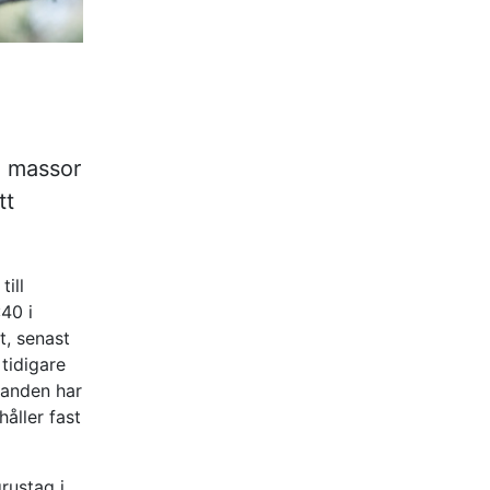
a massor
tt
ill
40 i
t, senast
tidigare
randen har
åller fast
rustag i