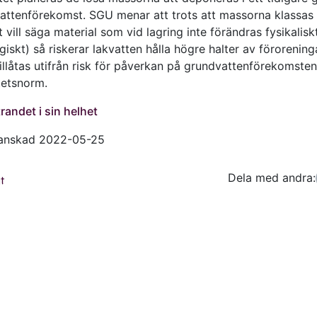
attenförekomst. SGU menar att trots att massorna klassas
t vill säga material som vid lagring inte förändras fysikalisk
ogiskt) så riskerar lakvatten hålla högre halter av förorenin
illåtas utifrån risk för påverkan på grundvattenförekomste
tetsnorm.
randet i sin helhet
ranskad 2022-05-25
Dela med andra:
Facebo
Tw
t