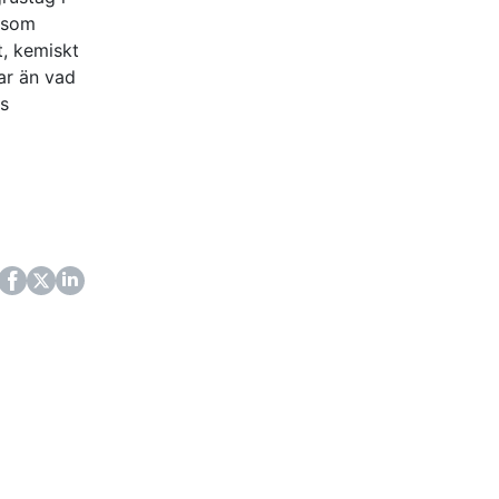
 som
t, kemiskt
gar än vad
ns
ok
itter
LinkedIn