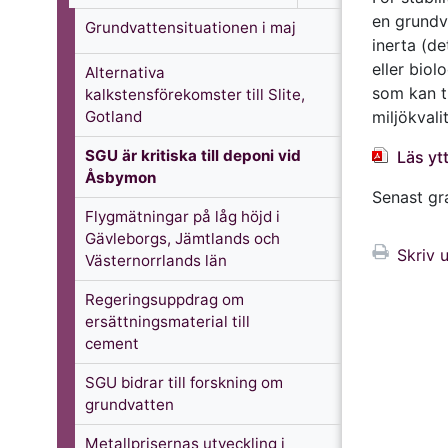
en grundv
Grundvattensituationen i maj
inerta (de
eller biol
Alternativa
som kan t
kalkstensförekomster till Slite,
Gotland
miljökvali
SGU är kritiska till deponi vid
Läs ytt
Åsbymon
Senast g
Flygmätningar på låg höjd i
Gävleborgs, Jämtlands och
Skriv u
Västernorrlands län
Regeringsuppdrag om
ersättningsmaterial till
cement
SGU bidrar till forskning om
grundvatten
Metallprisernas utveckling i