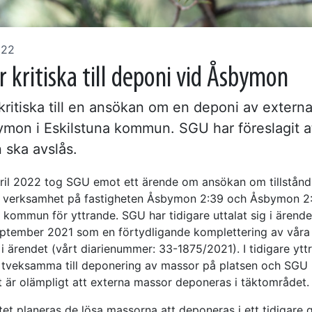
022
 kritiska till deponi vid Åsbymon
kritiska till en ansökan om en deponi av extern
ymon i Eskilstuna kommun. SGU har föreslagit a
 ska avslås.
ril 2022 tog SGU emot ett ärende om ansökan om tillstånd t
ig verksamhet på fastigheten Åsbymon 2:39 och Åsbymon 2:
 kommun för yttrande. SGU har tidigare uttalat sig i ärende
ptember 2021 som en förtydligande komplettering av våra 
i ärendet (vårt diarienummer: 33-1875/2021). I tidigare ytt
 tveksamma till deponering av massor på platsen och SGU h
et är olämpligt att externa massor deponeras i täktområdet.
itet planeras de lösa massorna att deponeras i ett tidigare g