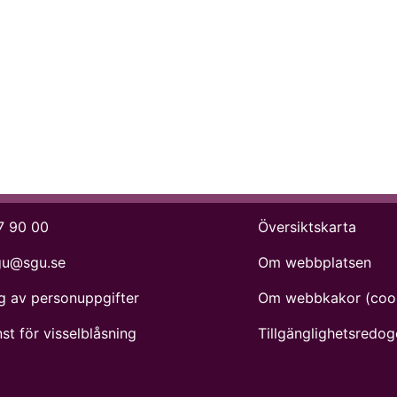
7 90 00
Översiktskarta
gu@sgu.se
Om webbplatsen
g av personuppgifter
Om webbkakor (coo
st för visselblåsning
Tillgänglighets­redog