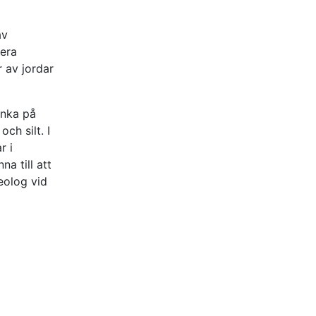
av
lera
r av jordar
änka på
ch silt. I
r i
na till att
eolog vid