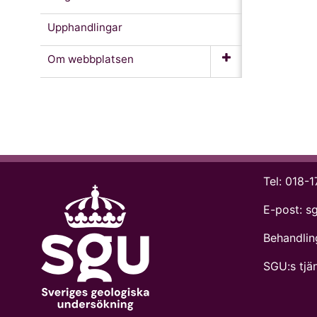
Upphandlingar
Om webb­platsen
Tel:
018-1
E-post:
s
Behandlin
SGU:s tjän