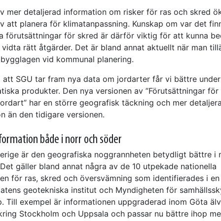
v mer detaljerad information om risker för ras och skred ök
v att planera för klimatanpassning. Kunskap om var det fin
a förutsättningar för skred är därför viktig för att kunna 
 vidta rätt åtgärder. Det är bland annat aktuellt när man til
 bygglagen vid kommunal planering.
 att SGU tar fram nya data om jordarter får vi bättre underl
tiska produkter. Den nya versionen av ”Förutsättningar för 
jordart” har en större geografisk täckning och mer detaljer
n än den tidigare versionen.
formation både i norr och söder
verige är den geografiska noggrannheten betydligt bättre i
Det gäller bland annat några av de 10 utpekade nationella
en för ras, skred och översvämning som identifierades i en
tatens geotekniska institut och Myndigheten för samhällss
. Till exempel är informationen uppgraderad inom Göta äl
ring Stockholm och Uppsala och passar nu bättre ihop m