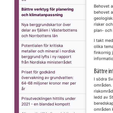
Behovet a
Bättre verktyg för planering
behovet a
och klimatanpassning
geologisk
risker och
Nya berggrundskartor över
delar av fjällen i Västerbottens
plan- och
och Norrbottens län
I takt med
Potentialen för kritiska
olika tema
metaller och mineral i nordisk
finkornig 
berggrund lyfts i ny rapport
informatio
från Nordiska ministerrådet
Bättre in
Priset för godkänd
övervakning av grundvatten:
I södra S
64-68 miljoner kronor mer per
områden. 
år
riskområd
ledd av S
Prisutvecklingen hittills under
beredskap
2021 - en blandad kompott
områden k