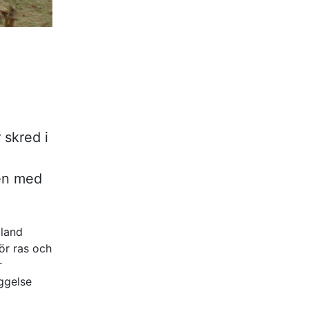
 skred i
den med
bland
ör ras och
r
ggelse