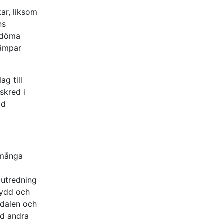
ar, liksom
ns
bedöma
lämpar
ag till
skred i
ad
 många
 utredning
kydd och
vdalen och
ed andra