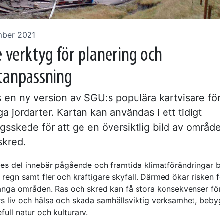
mber 2021
e verktyg för planering och
tanpassning
 en ny version av SGU:s populära kartvisare för
ga jordarter. Kartan kan användas i ett tidigt
ngsskede för att ge en översiktlig bild av områ
 skred.
ges del innebär pågående och framtida klimatförändringar 
regn samt fler och kraftigare skyfall. Därmed ökar risken f
ånga områden. Ras och skred kan få stora konsekvenser fö
s liv och hälsa och skada samhällsviktig verksamhet, beby
efull natur och kulturarv.