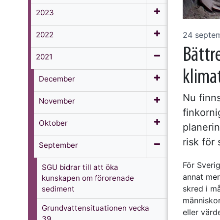
2023
2022
24 septe
Bättr
2021
klima
December
Nu finns
November
finkorni
Oktober
planeri
risk för
September
För Sveri
SGU bidrar till att öka
annat mer 
kunskapen om förorenade
skred i m
sediment
människor
Grundvattensituationen vecka
eller värd
39