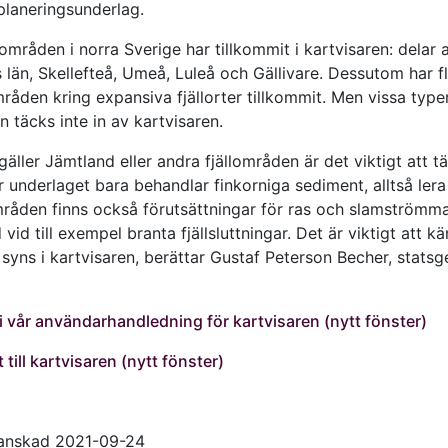
laneringsunderlag.
områden i norra Sverige har tillkommit i kartvisaren: delar 
 län, Skellefteå, Umeå, Luleå och Gällivare. Dessutom har f
åden kring expansiva fjällorter tillkommit. Men vissa type
 täcks inte in av kartvisaren.
gäller Jämtland eller andra fjällområden är det viktigt att t
r underlaget bara behandlar finkorniga sediment, alltså lera o
åden finns också förutsättningar för ras och slamströmma
vid till exempel branta fjällsluttningar. Det är viktigt att kän
 syns i kartvisaren, berättar Gustaf Peterson Becher, statsg
i vår användarhandledning för kartvisaren (nytt fönster)
 till kartvisaren (nytt fönster)
ranskad 2021-09-24