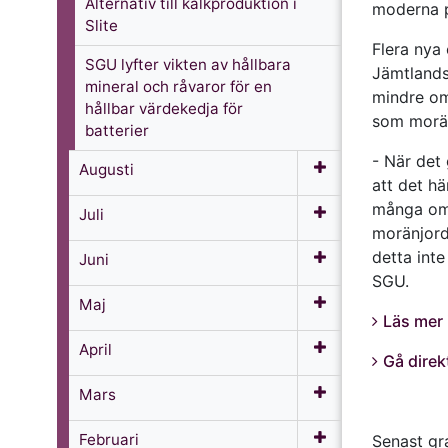
Alternativ till kalkproduktion i
moderna p
Slite
Flera nya 
SGU lyfter vikten av hållbara
Jämtlands
mineral och råvaror för en
mindre omr
hållbar värdekedja för
som morän
batterier
- När det 
Augusti
att det hä
många omr
Juli
moränjord 
detta inte
Juni
SGU.
Maj
Läs mer 
April
Gå direkt
Mars
Februari
Senast g