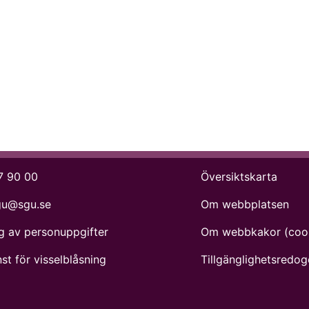
7 90 00
Översiktskarta
gu@sgu.se
Om webbplatsen
g av personuppgifter
Om webbkakor (coo
st för visselblåsning
Tillgänglighets­redog