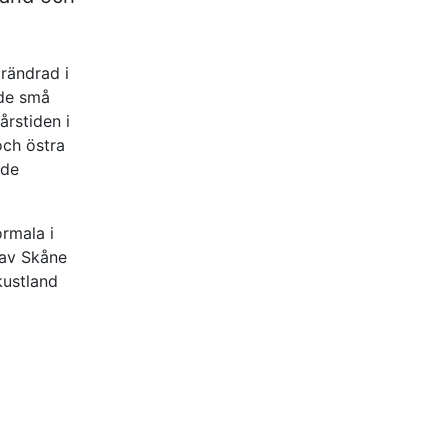
rändrad i
 de små
rstiden i
och östra
 de
rmala i
 av Skåne
kustland