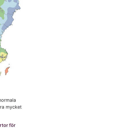
 normala
ara mycket
tor för