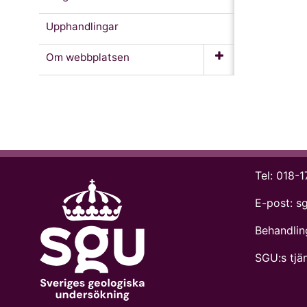
Upphandlingar
Om webb­platsen
Tel:
018-1
E-post:
s
Behandlin
SGU:s tjän