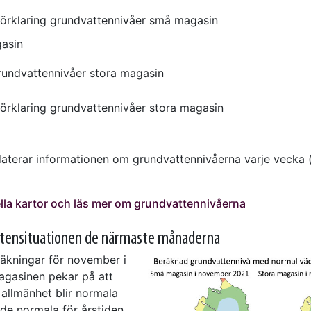
asin
terar informationen om grundvattennivåerna varje vecka (
.
lla kartor och läs mer om grundvattennivåerna
tensituationen de närmaste månaderna
äkningar för november i
gasinen pekar på att
 allmänhet blir normala
 de normala för årstiden.