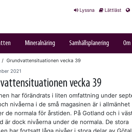
Lyssna
Lättläst
atten
Mineralnäring
Samhällsplanering
Om 
Grundvattensituationen vecka 39
mber 2021
vattensituationen vecka 39
onen har förändrats i liten omfattning under sep
ch nivåerna i de små magasinen är i allmänhet
er de normala för årstiden. På Gotland och i väs
d är dock nivåerna under de normala. De stora
n har fortsatt låga nivåer i stora delar av Göt