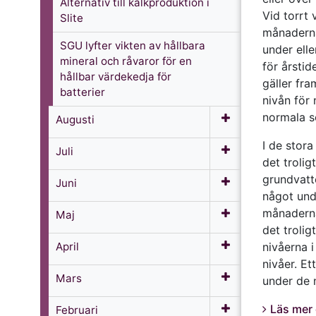
Alternativ till kalkproduktion i
Vid torrt
Slite
månaderna
SGU lyfter vikten av hållbara
under ell
mineral och råvaror för en
för årstid
hållbar värdekedja för
gäller fra
batterier
nivån för
normala s
Augusti
I de stor
Juli
det troligt
grundvatt
Juni
något un
månaderna
Maj
det trolig
April
nivåerna i
nivåer. E
Mars
under de 
Läs mer 
Februari