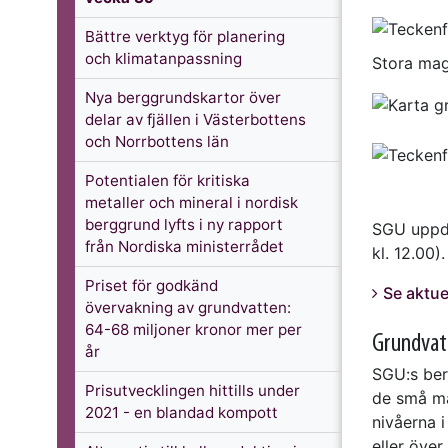
Bättre verktyg för planering
och klimatanpassning
Stora mag
Nya berggrundskartor över
delar av fjällen i Västerbottens
och Norrbottens län
Potentialen för kritiska
metaller och mineral i nordisk
berggrund lyfts i ny rapport
SGU uppda
från Nordiska ministerrådet
kl. 12.00)
Priset för godkänd
Se aktue
övervakning av grundvatten:
64-68 miljoner kronor mer per
Grundvat
år
SGU:s ber
Prisutvecklingen hittills under
de små ma
2021 - en blandad kompott
nivåerna i
eller över