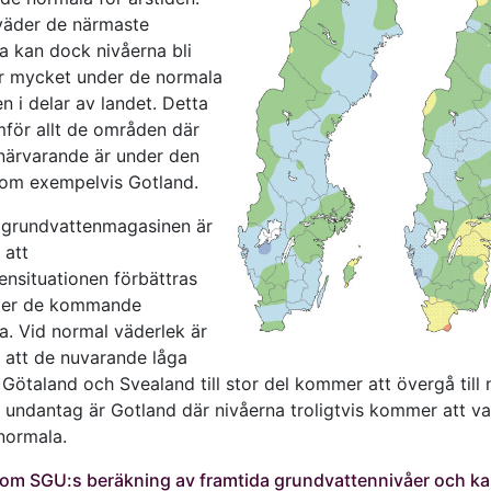
 väder de närmaste
 kan dock nivåerna bli
er mycket under de normala
en i delar av landet. Detta
mför allt de områden där
 närvarande är under den
om exempelvis Gotland.
a grundvattenmagasinen är
 att
ensituationen förbättras
der de kommande
. Vid normal väderlek är
t att de nuvarande låga
 Götaland och Svealand till stor del kommer att övergå till
tt undantag är Gotland där nivåerna troligtvis kommer att v
normala.
om SGU:s beräkning av framtida grundvattennivåer och kar