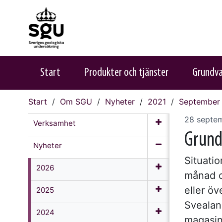
Start
Produkter och tjänster
Grundv
Start
Om SGU
Nyheter
2021
September
28 septe
Verksamhet
Grund
Nyheter
Situati
2026
månad o
eller öv
2025
Svealan
2024
magasine