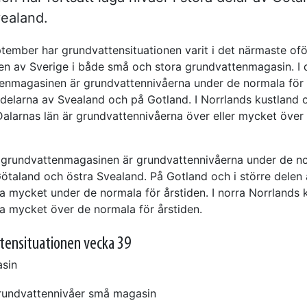
vealand.
tember har grundvattensituationen varit i det närmaste ofö
len av Sverige i både små och stora grundvattenmagasin. I
enmagasinen är grundvattennivåerna under de normala för å
 delarna av Svealand och på Gotland. I Norrlands kustland 
Dalarnas län är grundvattennivåerna över eller mycket över
a grundvattenmagasinen är grundvattennivåerna under de no
Götaland och östra Svealand. På Gotland och i större delen
na mycket under de normala för årstiden. I norra Norrlands 
na mycket över de normala för årstiden.
tensituationen vecka 39
sin