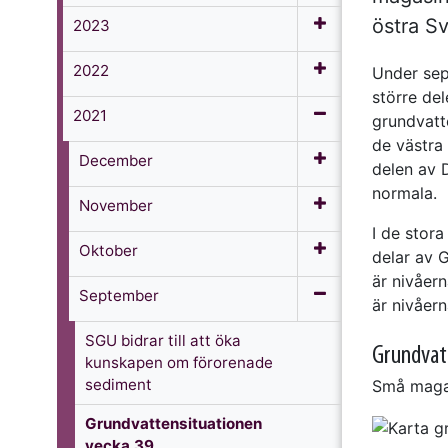
östra S
2023
2022
Under sep
större de
2021
grundvatt
de västra
December
delen av 
normala.
November
I de stor
Oktober
delar av 
är nivåer
September
är nivåer
SGU bidrar till att öka
Grundvat
kunskapen om förorenade
sediment
Små maga
Grundvattensituationen
vecka 39