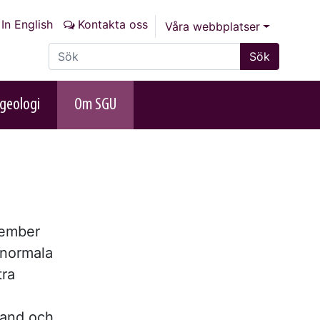
In English
Kontakta oss
Våra webbplatser
Sök på sajten
Sök
geologi
Om SGU
tember
 normala
tra
aland och