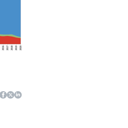
ok
itter
LinkedIn