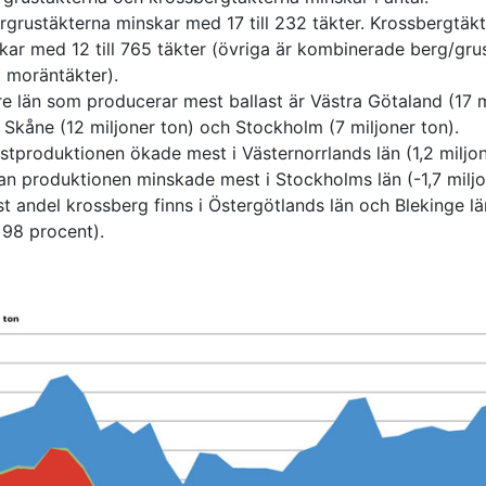
rgrustäkterna minskar med 17 till 232 täkter. Krossbergtäk
kar med 12 till 765 täkter (övriga är kombinerade berg/gru
 moräntäkter).
re län som producerar mest ballast är Västra Götaland (17 m
, Skåne (12 miljoner ton) och Stockholm (7 miljoner ton).
astproduktionen ökade mest i Västernorrlands län (1,2 miljon
n produktionen minskade mest i Stockholms län (-1,7 miljo
st andel krossberg finns i Östergötlands län och Blekinge l
98 procent).