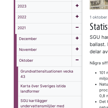
2023
2022
1 oktober
Statis
2021
SGU har
December
ballast
November
delar av
Oktober
Några siff
Grundvattensituationen vecka
101 
43
milj
Natu
Karta över Sveriges istida
proc
landformer
0,8 
SGU kartlägger
Det 
undervattensmiljöer med
natu