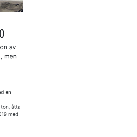
20
ion av
n, men
ed en
ton, åtta
2019 med