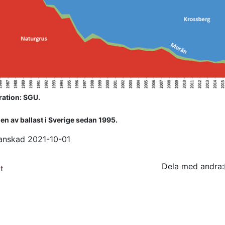
tration: SGU.
n av ballast i Sverige sedan 1995.
anskad 2021-10-01
Dela med andra:
Facebo
Tw
t