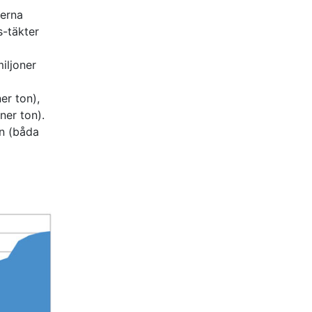
terna
s-täkter
iljoner
er ton),
ner ton).
än (båda