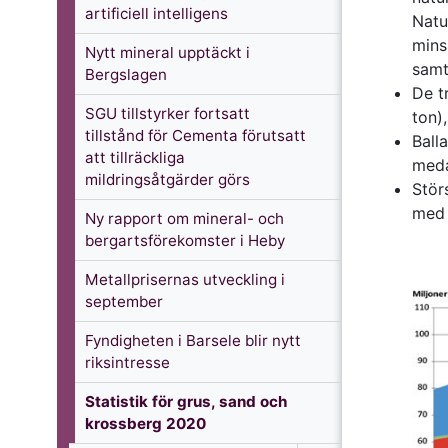
artificiell intelligens
Natu
mins
Nytt mineral upptäckt i
samt
Bergslagen
De t
SGU tillstyrker fortsatt
ton)
tillstånd för Cementa förutsatt
Ball
att tillräckliga
meda
mildringsåtgärder görs
Stör
med 
Ny rapport om mineral- och
bergartsförekomster i Heby
Metallprisernas utveckling i
september
Fyndigheten i Barsele blir nytt
riksintresse
Statistik för grus, sand och
krossberg 2020