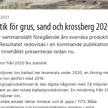
 2021
tik för grus, sand och krossberg 20
 sammanställt föregående års svenska produkt
. Resultatet redovisas i en kommande publikatio
 innehållet presenteras redan nu.
ror från 2020 års statistik:
miljoner ton ballast har levererats under 2020, en ökning m
on ton jämfört med 2019.
rgrusproduktionen är den lägsta någonsin med 7,8 miljoner 
ent av den totala ballastproduktionen. En minskning från 
miljoner ton.
totala antalet täkter minskar och är uppe i 1173. Både
rgrustäkterna och krossbergtäkterna minskar i antal.