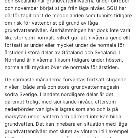
och Svealand har grundvattennivåerna under oktober
och november börjat stiga från låga nivåer. SGU har
därför tagit bort de meddelanden som funnits tidigare
om risk för vattenbrist på grund av låga
grundvattennivåer. Återhämtningen har dock inte varit
lika stor som normalt, vilket gör att nivåerna generellt
fortsatt är under eller mycket under de normala för
årstiden i stora delar av Götaland och Svealand. I
Norrland är nivåerna, liksom tidigare under hösten,
normala till mycket över de normala för årstiden.
De närmaste månaderna förväntas fortsatt stigande
nivåer i både små och stora grundvattenmagasin i
södra Sverige. I landets nordligare delar är det
däremot troligt med sjunkande nivåer, eftersom
nederbörden vanligtvis lagras som snö och is på
markytan under vintern och därmed inte kan bilda
grundvatten. Det kan innebära en situation med låga
grundvattennivåer mot slutet av vintern i till exempel