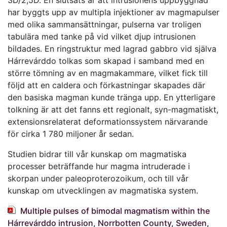
3D/2,5D. En slutsats är att intrusionens uppbyggnad
har byggts upp av multipla injektioner av magmapulser
med olika sammansättningar, pulserna var troligen
tabulära med tanke på vid vilket djup intrusionen
bildades. En ringstruktur med lagrad gabbro vid själva
Hárrevárddo tolkas som skapad i samband med en
större tömning av en magmakammare, vilket fick till
följd att en caldera och förkastningar skapades där
den basiska magman kunde tränga upp. En ytterligare
tolkning är att det fanns ett regionalt, syn-magmatiskt,
extensionsrelaterat deformationssystem närvarande
för cirka 1 780 miljoner år sedan.
Studien bidrar till vår kunskap om magmatiska
processer beträffande hur magma intruderade i
skorpan under paleoproterozoikum, och till vår
kunskap om utvecklingen av magmatiska system.
Multiple pulses of bimodal magmatism within the
Hárrevárddo intrusion, Norrbotten County, Sweden,