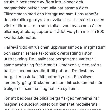
struktur bestående av flera intrusioner och
magmatiska pulser, som alla har samma ålder.
Tillsammans med den berggrund som finns utanför
den cirkulära geofysiska avvikelsen – till största delen
väster därom – och som tolkas vara av samma ålder
eller något äldre, upptar området vid ytan mer än 800
kvadratkilometer.
Hárrevárddo-intrusionen uppvisar bimodal magmatism
och saknar senare tektonisk överprägling i stor
utsträckning. De vanligaste bergarterna varierar i
sammansättning från granit till monzonit, med större
partier med monzodiorit till gabbro. De flesta av
bergarterna är kalifältspatporfyriska. En sällsynt
lamprofyrgång förekommer inom intrusionen och hör
troligen till samma magmatiska system.
För att bedöma de olika bergarts-geometrierna har
magnetisk susceptibilitet och densitet modellerats i