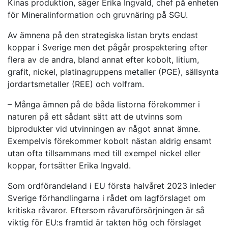
Kinas produktion, säger Erika Ingvald, chef på enheten
för Mineralinformation och gruvnäring på SGU.
Av ämnena på den strategiska listan bryts endast
koppar i Sverige men det pågår prospektering efter
flera av de andra, bland annat efter kobolt, litium,
grafit, nickel, platinagruppens metaller (PGE), sällsynta
jordartsmetaller (REE) och volfram.
– Många ämnen på de båda listorna förekommer i
naturen på ett sådant sätt att de utvinns som
biprodukter vid utvinningen av något annat ämne.
Exempelvis förekommer kobolt nästan aldrig ensamt
utan ofta tillsammans med till exempel nickel eller
koppar, fortsätter Erika Ingvald.
Som ordförandeland i EU första halvåret 2023 inleder
Sverige förhandlingarna i rådet om lagförslaget om
kritiska råvaror. Eftersom råvaruförsörjningen är så
viktig för EU:s framtid är takten hög och förslaget