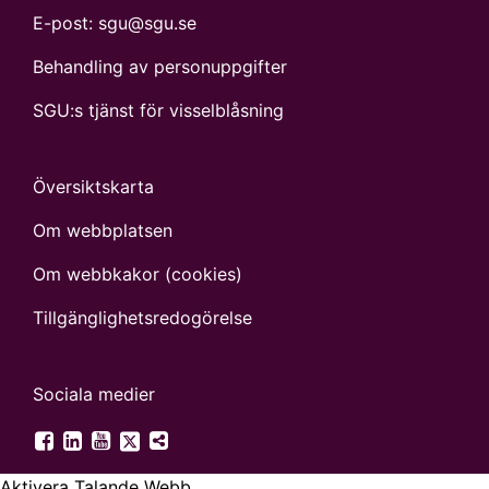
E-post:
sgu@sgu.se
Behandling av personuppgifter
SGU:s tjänst för visselblåsning
Översiktskarta
Om webbplatsen
Om webbkakor (cookies)
Tillgänglighets­redogörelse
Sociala medier
SGU på Twitter
SGU på Facebook
SGU på LinkedIn
SGU på YouTube
Fler digitala kanaler
Aktivera Talande Webb