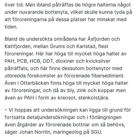
över tid. Men ibland påträffas de högre halterna något
under nuvarande bottenyta, vilket skulle kunna tyda på
att föroreningarna på dessa platser har minskat med
tiden.
Bland de undersökta områdena har Åsfjorden och
Kattfjorden, mellan Grums och Karlstad, flest
föroreningar. Här har höga till mycket höga halter av
PAH, PCB, HCB, DDT, dioxiner och kvicksilver
påträffats, och här finns dessutom bottenytor med
utbredda förekomster av förorenade fibersediment.
Även i Otterbäcken finns höga till mycket höga halter
av föroreningar, och då av bly, zink och koppar men
även av PAH i form av kreosot, stenkolstjära.
– Vi hoppas att undersökningen kan ligga till grund för
fortsatta detaljundersökningar och i förlängningen
även åtgärder av förorenade bottnar om så behövs,
säger Johan Norrlin, maringeolog på SGU.