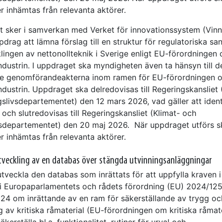
r inhämtas från relevanta aktörer.
 sker i samverkan med Verket för innovationssystem (Vin
pdrag att lämna förslag till en struktur för regulatoriska sa
klingen av nettonollteknik i Sverige enligt EU-förordningen
ndustrin. I uppdraget ska myndigheten även ta hänsyn till d
 genomförandeakterna inom ramen för EU-förordningen 
ndustrin. Uppdraget ska delredovisas till Regeringskansliet 
gslivsdepartementet) den 12 mars 2026, vad gäller att ident
 och slutredovisas till Regeringskansliet (Klimat- och
vsdepartementet) den 20 maj 2026. När uppdraget utförs s
r inhämtas från relevanta aktörer.
tveckling av en databas över stängda utvinningsanläggningar
veckla den databas som inrättats för att uppfylla kraven i 
 i Europaparlamentets och rådets förordning (EU) 2024/12
2024 om inrättande av en ram för säkerställande av trygg oc
g av kritiska råmaterial (EU-förordningen om kritiska råmate