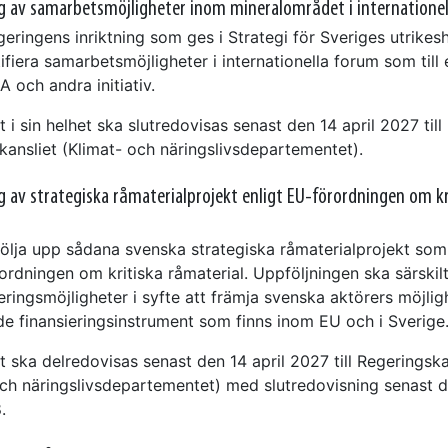
g av samarbetsmöjligheter inom mineralområdet i internatione
geringens inriktning som ges i Strategi för Sveriges utrikes
fiera samarbetsmöjligheter i internationella forum som till
 och andra initiativ.
i sin helhet ska slutredovisas senast den 14 april 2027 till
kansliet (Klimat- och näringslivsdepartementet).
g av strategiska råmaterialprojekt enligt EU-förordningen om kr
ölja upp sådana svenska strategiska råmaterialprojekt so
rdningen om kritiska råmaterial. Uppföljningen ska särskilt
eringsmöjligheter i syfte att främja svenska aktörers möjlig
 de finansieringsinstrument som finns inom EU och i Sverige
 ska delredovisas senast den 14 april 2027 till Regeringska
och näringslivsdepartementet) med slutredovisning senast 
.