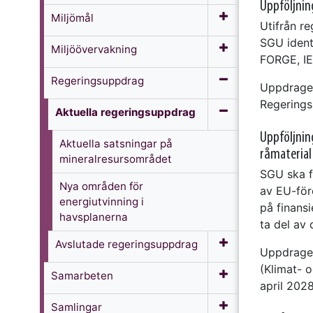
Uppföljnin
Miljömål
Utifrån re
SGU identi
Miljöövervakning
FORGE, IEA
Regeringsuppdrag
Uppdraget 
Regerings
Aktuella regeringsuppdrag
Uppföljnin
Aktuella satsningar på
råmaterial
mineralresursområdet
SGU ska f
Nya områden för
av EU-föro
energiutvinning i
på finansi
havsplanerna
ta del av
Avslutade regerings­uppdrag
Uppdraget
(Klimat- 
Samarbeten
april 2028
Samlingar