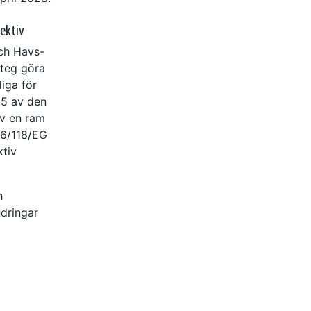
ektiv
och Havs-
steg göra
iga för
05 av den
v en ram
06/118/EG
ktiv
h
dringar