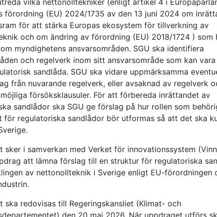
reda vilka nettonolltekniker (enligt artikel 4 i Europaparl
s förordning (EU) 2024/1735 av den 13 juni 2024 om inrät
sram för att stärka Europas ekosystem för tillverkning av
teknik och om ändring av förordning (EU) 2018/1724 ) som 
nom myndighetens ansvarsområden. SGU ska identifiera
åden och regelverk inom sitt ansvarsområde som kan vara
gulatorisk sandlåda. SGU ska vidare uppmärksamma eventu
ag från nuvarande regelverk, eller avsaknad av regelverk o
möjliga försöksklausuler. För att förbereda inrättandet av
iska sandlådor ska SGU ge förslag på hur rollen som behöri
 för regulatoriska sandlådor bör utformas så att det ska k
Sverige.
 sker i samverkan med Verket för innovationssystem (Vin
pdrag att lämna förslag till en struktur för regulatoriska sa
klingen av nettonollteknik i Sverige enligt EU-förordningen
ndustrin.
 ska redovisas till Regeringskansliet (Klimat- och
vsdepartementet) den 20 maj 2026. När uppdraget utförs s