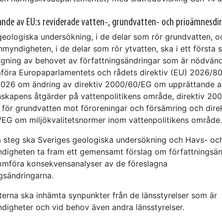
de av EU:s reviderade vatten-, grundvatten- och prioämnesdir
geologiska undersökning, i de delar som rör grundvatten, 
myndigheten, i de delar som rör ytvatten, ska i ett första 
ggning av behovet av författningsändringar som är nödvänd
föra Europaparlamentets och rådets direktiv (EU) 2026/8
026 om ändring av direktiv 2000/60/EG om upprättande a
skapens åtgärder på vattenpolitikens område, direktiv 20
för grundvatten mot föroreningar och försämring och dire
EG om miljökvalitetsnormer inom vattenpolitikens område.
ra steg ska Sveriges geologiska undersökning och Havs- oc
digheten ta fram ett gemensamt förslag om författningsän
mföra konsekvensanalyser av de föreslagna
ngsändringarna.
erna ska inhämta synpunkter från de länsstyrelser som är
digheter och vid behov även andra länsstyrelser.