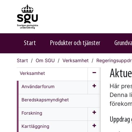
Start
Produkter och tjänster
Grundv
Start
Om SGU
Verksamhet
Regeringsuppd
Aktue
Verksamhet
Här pre
Användarforum
Denna l
Beredskapsmyndighet
föreko
Forskning
Uppdrag 
Kartläggning