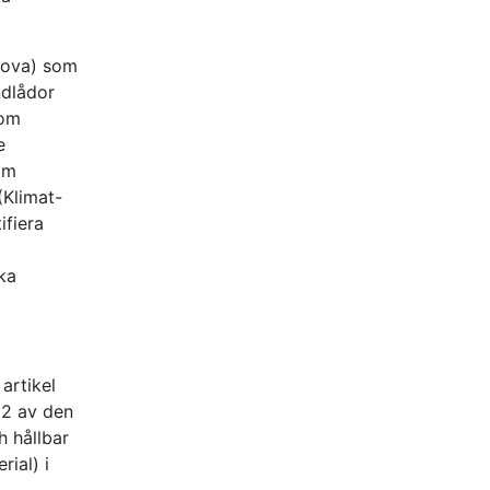
nova) som
ndlådor
 om
e
om
(Klimat-
ifiera
ka
artikel
52 av den
h hållbar
rial) i