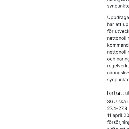
synpunkte
Uppdraget
har ett up
för utvec
nettonolli
kommande
nettonolli
och närin
regelverk,
näringsli
synpunkte
Fortsatt u
SGU ska ut
27.4–27.8
11 april 
försörjnin