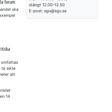
lla forum
stängt 12.00–12.50
handel ska
E-post: sgu@sgu.se
 exempel
itiska
m omfattas
 ta sikte
heter att
.
nsliet
den 14