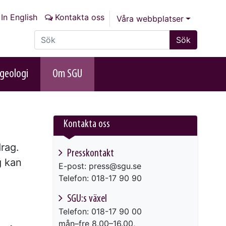
In English
Kontakta oss
Våra webbplatser
Sök på sajten
Sök
geologi
Om SGU
Kontakta oss
rag.
Presskontakt
g kan
E-post: press@sgu.se
Telefon: 018-17 90 90
SGU:s växel
Telefon: 018-17 90 00
mån–fre 8.00–16.00,