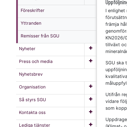
Uppföljnin
Föreskrifter
I enlighe
förutsättn
Yttranden
främja hå
genomföra
Remisser från SGU
KN2026/01
tillväxt 
Nyheter
mineralnä
Press och media
SGU ska ta
uppföljni
Nyhetsbrev
kvalitati
måluppfyl
Organisation
Utifrån re
Så styrs SGU
vidare fö
som koppla
Kontakta oss
Uppdraget
Lediga tjänster
(Klimat- 