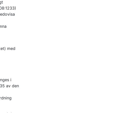
gt
008:1233)
redovisa
ämna
tet) med
nges i
735 av den
rdning