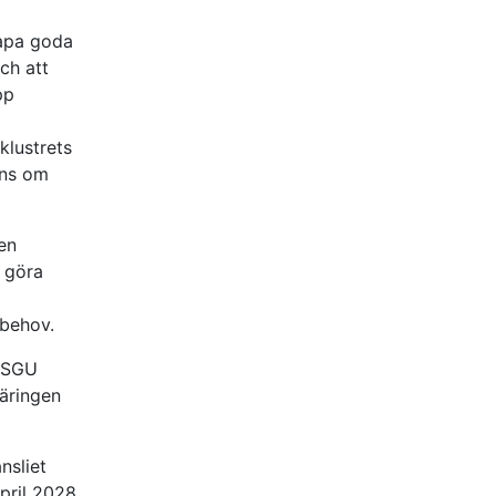
kapa goda
ch att
pp
lustrets
ans om
 en
a göra
sbehov.
a SGU
näringen
nsliet
pril 2028.