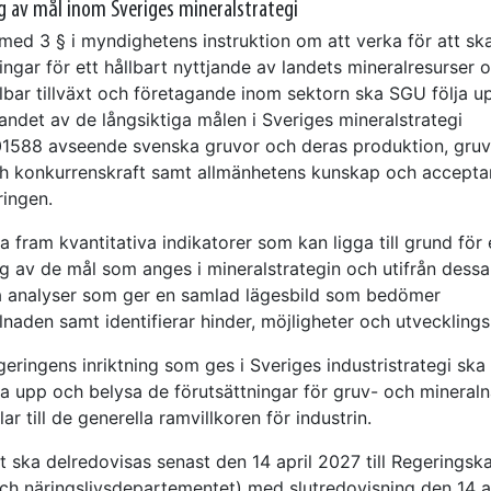
g av mål inom Sveriges mineralstrategi
t med 3 § i myndighetens instruktion om att verka för att s
ingar för ett hållbart nyttjande av landets mineralresurser o
llbar tillväxt och företagande inom sektorn ska SGU följa u
ndet av de långsiktiga målen i Sveriges mineralstrategi
588 avseende svenska gruvor och deras produktion, gruvk
och konkurrenskraft samt allmänhetens kunskap och accept
ringen.
 fram kvantitativa indikatorer som kan ligga till grund för
ng av de mål som anges i mineralstrategin och utifrån dess
va analyser som ger en samlad lägesbild som bedömer
lnaden samt identifierar hinder, möjligheter och utveckling
geringens inriktning som ges i Sveriges industristrategi sk
lja upp och belysa de förutsättningar för gruv- och mineral
r till de generella ramvillkoren för industrin.
 ska delredovisas senast den 14 april 2027 till Regeringska
och näringslivsdepartementet) med slutredovisning den 14 a