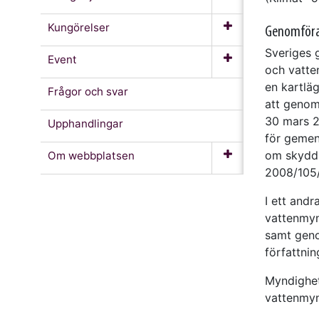
Kungörelser
Genomföran
Sveriges 
Event
och vatten
en kartlä
Frågor och svar
att genom
30 mars 2
Upphandlingar
för gemen
om skydd 
Om webb­platsen
2008/105/
I ett and
vattenmyn
samt geno
författni
Myndighet
vattenmyn