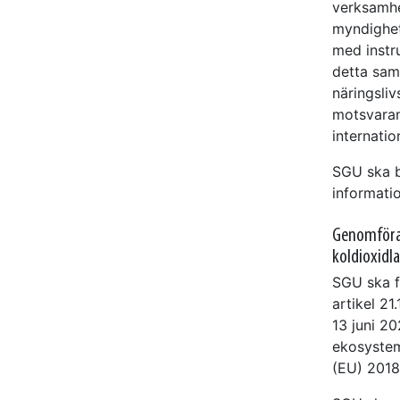
verksamhe
myndighet
med instr
detta sam
näringsli
motsvaran
internation
SGU ska b
informati
Genomföran
koldioxidl
SGU ska f
artikel 2
13 juni 2
ekosystem
(EU) 2018