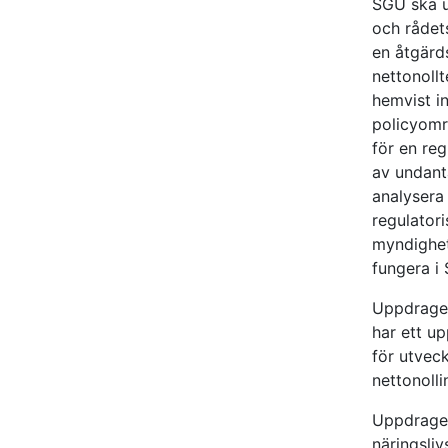
SGU ska ut
och rådet
en åtgärd
nettonoll
hemvist i
policyomr
för en re
av undant
analysera 
regulator
myndighet
fungera i 
Uppdraget
har ett up
för utvec
nettonolli
Uppdraget
näringsli