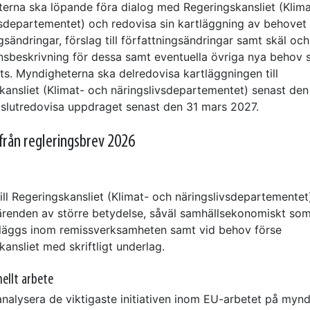
erna ska löpande föra dialog med Regeringskansliet (Klim
vsdepartementet) och redovisa sin kartläggning av behovet
gsändringar, förslag till författningsändringar samt skäl och
sbeskrivning för dessa samt eventuella övriga nya behov 
ats. Myndigheterna ska delredovisa kartläggningen till
kansliet (Klimat- och näringslivsdepartementet) senast den 
slutredovisa uppdraget senast den 31 mars 2027.
från regleringsbrev 2026
ill Regeringskansliet (Klimat- och näringslivsdepartemente
ärenden av större betydelse, såväl samhällsekonomiskt som 
äggs inom remissverksamheten samt vid behov förse
ansliet med skriftligt underlag.
nellt arbete
nalysera de viktigaste initiativen inom EU-arbetet på myn