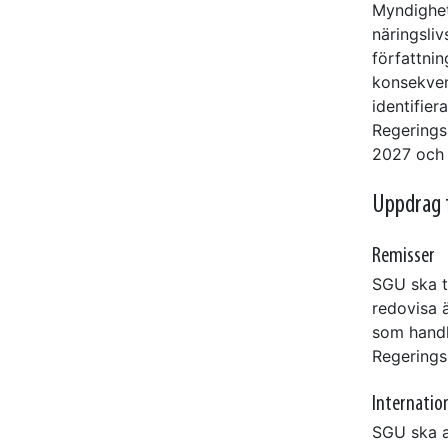
Myndighet
näringsli
författnin
konsekven
identifier
Regerings
2027 och 
Uppdrag 
Remisser
SGU ska t
redovisa 
som handl
Regeringsk
Internatio
SGU ska a