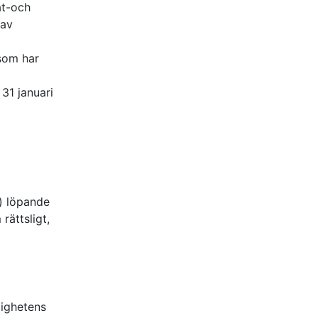
at-och
 av
som har
31 januari
t) löpande
rättsligt,
dighetens