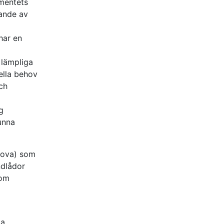
amentets
tande av
har en
 lämpliga
ella behov
ch
g
unna
nova) som
ndlådor
 om
ka