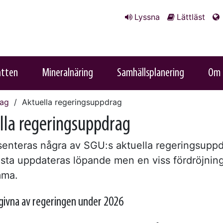
Lyssna
Lättläst
atten
Mineralnäring
Samhällsplanering
Om 
rag
Aktuella regeringsuppdrag
lla regeringsuppdrag
senteras några av SGU:s aktuella regeringsuppd
ista uppdateras löpande men en viss fördröjnin
mma.
givna av regeringen under 2026