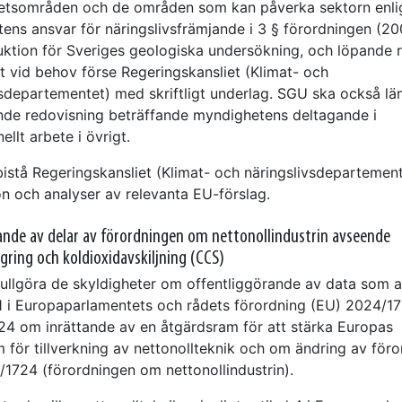
tsområden och de områden som kan påverka sektorn enli
ens ansvar för näringslivsfrämjande i 3 § förordningen (2
uktion för Sveriges geologiska undersökning, och löpande 
t vid behov förse Regeringskansliet (Klimat- och
vsdepartementet) med skriftligt underlag. SGU ska också l
de redovisning beträffande myndighetens deltagande i
ellt arbete i övrigt.
istå Regeringskansliet (Klimat- och näringslivsdepartemen
on och analyser av relevanta EU-förslag.
de av delar av förordningen om nettonollindustrin avseende
agring och koldioxidavskiljning (CCS)
ullgöra de skyldigheter om offentliggörande av data som a
1.1 i Europaparlamentets och rådets förordning (EU) 2024/1
024 om inrättande av en åtgärdsram för att stärka Europas
 för tillverkning av nettonollteknik och om ändring av föro
/1724 (förordningen om nettonollindustrin).