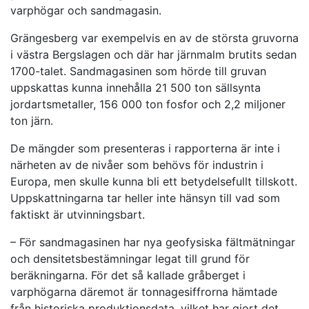
varphögar och sandmagasin.
Grängesberg var exempelvis en av de största gruvorna
i västra Bergslagen och där har järnmalm brutits sedan
1700-talet. Sandmagasinen som hörde till gruvan
uppskattas kunna innehålla 21 500 ton sällsynta
jordartsmetaller, 156 000 ton fosfor och 2,2 miljoner
ton järn.
De mängder som presenteras i rapporterna är inte i
närheten av de nivåer som behövs för industrin i
Europa, men skulle kunna bli ett betydelsefullt tillskott.
Uppskattningarna tar heller inte hänsyn till vad som
faktiskt är utvinningsbart.
– För sandmagasinen har nya geofysiska fältmätningar
och densitetsbestämningar legat till grund för
beräkningarna. För det så kallade gråberget i
varphögarna däremot är tonnagesiffrorna hämtade
från historiska produktionsdata, vilket har gjort det