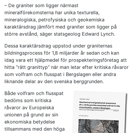
– De graniter som ligger närmast
mineralförekomsterna har unika texturella,
mineralogiska, petrofysiska och geokemiska
karaktärsdrag jämfört med graniter som ligger på
större avstånd, säger statsgeolog Edward Lynch.
Dessa karaktärsdrag uppstod under graniternas
bildningsprocess för 1,8 miljarder år sedan och kan
idag vara ett hjälpmedel för prospekteringsföretag att
hitta ”rätt granittyp” när man letar efter kritiska råvaror
som volfram och flusspat i Bergslagen eller andra
liknande delar av den svenska berggrunden.
Både volfram och flusspat
bedöms som kritiska
råvaror av Europeiska
unionen på grund av sin
ekonomiska betydelse
tillsammans med den höga