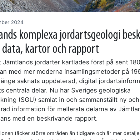
mber 2024
ands komplexa jordartsgeologi besk
i data, kartor och rapport
t Jämtlands jordarter kartlades först på sent 18
an med mer moderna insamlingsmetoder på 196
länge saknats uppdaterad, digital jordartsinfor
ts centrala delar. Nu har Sveriges geologiska
kning (SGU) samlat in och sammanställt ny och
rad information för mellersta delarna av Jämtla
mans med en beskrivande rapport.
tionen täcker större områden än tidigare och är mer detalje