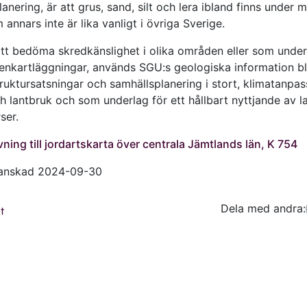
anering, är att grus, sand, silt och lera ibland finns under 
annars inte är lika vanligt i övriga Sverige.
tt bedöma skredkänslighet i olika områden eller som under
enkartläggningar, används SGU:s geologiska information b
truktursatsningar och samhällsplanering i stort, klimatanpas
h lantbruk och som underlag för ett hållbart nyttjande av l
ser.
vning till jordartskarta över centrala Jämtlands län, K 754
ranskad 2024-09-30
Dela med andra:
Facebo
Tw
t