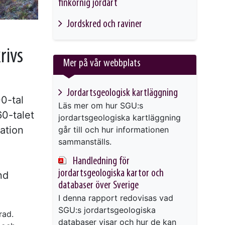
finkornig jordart
This link will take you to another page
Jordskred och raviner
This link will take you to another page
rivs
Mer på vår webbplats
Jordarts­geologisk kartläggning
00-tal
Läs mer om hur SGU:s
0-talet
jordartsgeologiska kartläggning
mation
går till och hur informationen
sammanställs.
Handledning för
jordartsgeologiska kartor och
nd
databaser över Sverige
I denna rapport redovisas vad
SGU:s jordartsgeologiska
rad.
databaser visar och hur de kan