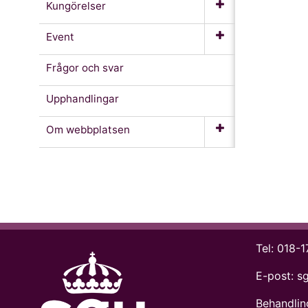
Kungörelser
Event
Frågor och svar
Upphandlingar
Om webb­platsen
Tel:
018-1
E-post:
s
Behandlin