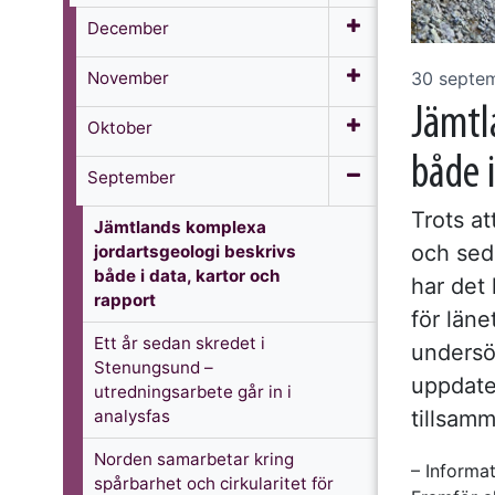
December
November
30 septe
Jämtl
Oktober
både 
September
Trots at
Jämtlands komplexa
och sed
jordartsgeologi beskrivs
både i data, kartor och
har det 
rapport
för läne
Ett år sedan skredet i
undersö
Stenungsund –
uppdate
utredningsarbete går in i
analysfas
tillsam
Norden samarbetar kring
– Informa
spårbarhet och cirkularitet för