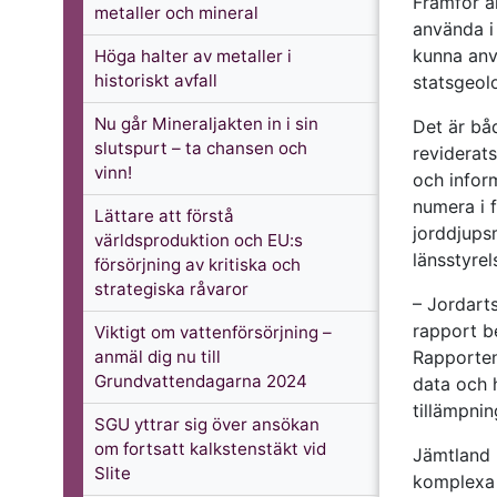
Framför al
metaller och mineral
använda i 
kunna anv
Höga halter av metaller i
historiskt avfall
statsgeol
Nu går Mineraljakten in i sin
Det är bå
slutspurt – ta chansen och
reviderats
vinn!
och infor
numera i 
Lättare att förstå
jorddjups
världsproduktion och EU:s
länsstyrel
försörjning av kritiska och
strategiska råvaror
– Jordart
rapport be
Viktigt om vattenförsörjning –
anmäl dig nu till
Rapporten
Grundvattendagarna 2024
data och 
tillämpni
SGU yttrar sig över ansökan
om fortsatt kalkstenstäkt vid
Jämtland h
Slite
komplexa 