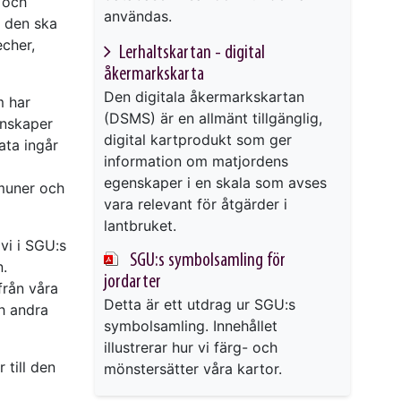
d och
användas.
t den ska
echer,
Lerhaltskartan - digital
åkermarkskarta
Den digitala åkermarkskartan
m har
(DSMS) är en allmänt tillgänglig,
enskaper
digital kartprodukt som ger
ata ingår
information om matjordens
egenskaper i en skala som avses
mmuner och
vara relevant för åtgärder i
lantbruket.
vi i SGU:s
SGU:s symbolsamling för
n.
jordarter
från våra
Detta är ett utdrag ur SGU:s
h andra
symbolsamling. Innehållet
illustrerar hur vi färg- och
 till den
mönstersätter våra kartor.