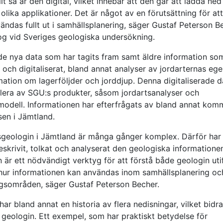
lt så är den digital, vilket innebär att den går att ladda ne
olika applikationer. Det är något av en förutsättning för at
ändas fullt ut i samhällsplanering, säger Gustaf Peterson B
og vid Sveriges geologiska undersökning.
de nya data som har tagits fram samt äldre information so
 och digitaliserat, bland annat analyser av jordarternas eg
mation om lagerföljder och jorddjup. Denna digitaliserade d
flera av SGU:s produkter, såsom jordartsanalyser och
modell. Informationen har efterfrågats av bland annat ko
sen i Jämtland.
sgeologin i Jämtland är många gånger komplex. Därför har 
skrivit, tolkat och analyserat den geologiska informatione
 är ett nödvändigt verktyg för att förstå både geologin uti
hur informationen kan användas inom samhällsplanering oc
ngsområden, säger Gustaf Peterson Becher.
ar bland annat en historia av flera nedisningar, vilket bidrar
geologin. Ett exempel, som har praktiskt betydelse för