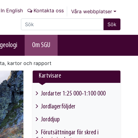
In English
Kontakta oss
Våra webbplatser
Sök på sajten
Sök
geologi
Om SGU
ta, kartor och rapport
Kartvisare
Jordarter 1:25 000-1:100 000
This link will take you to another page
Jordlagerföljder
This link will take you to another page
Jorddjup
This link will take you to another page
Förutsättningar för skred i