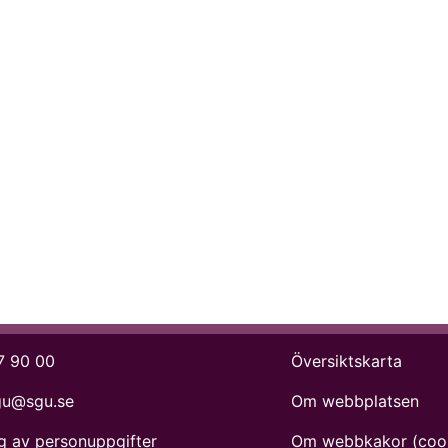
7 90 00
Översiktskarta
gu@sgu.se
Om webbplatsen
g av personuppgifter
Om webbkakor (coo