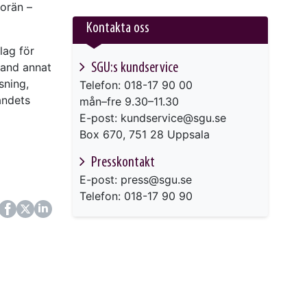
morän –
Kontakta oss
lag för
SGU:s kundservice
land annat
sning,
Telefon: 018-17 90 00
andets
mån–fre 9.30–11.30
E-post: kundservice@sgu.se
Box 670, 751 28 Uppsala
Presskontakt
E-post: press@sgu.se
Telefon: 018-17 90 90
ok
itter
LinkedIn