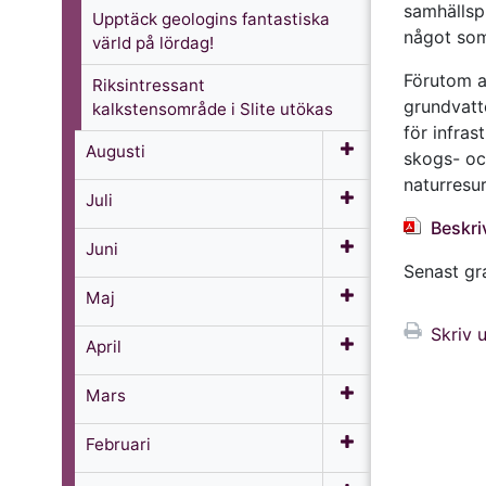
samhällspl
Upptäck geologins fantastiska
något som 
värld på lördag!
Förutom a
Riksintressant
grundvatt
kalkstensområde i Slite utökas
för infras
Augusti
skogs- oc
naturresur
Juli
Beskri
Juni
Senast g
Maj
Skriv u
April
Mars
Februari