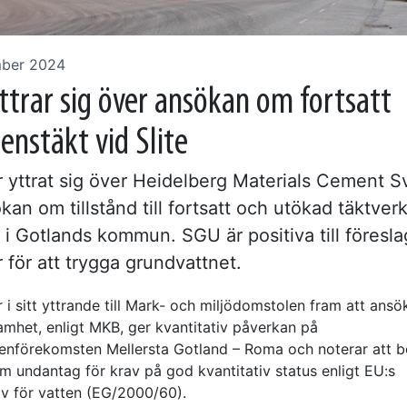
mber 2024
ttrar sig över ansökan om fortsatt
enstäkt vid Slite
 yttrat sig över Heidelberg Materials Cement S
an om tillstånd till fortsatt och utökad täktve
e i Gotlands kommun. SGU är positiva till föresl
 för att trygga grundvattnet.
 i sitt yttrande till Mark- och miljödomstolen fram att ansö
amhet, enligt MKB, ger kvantitativ påverkan på
enförekomsten Mellersta Gotland – Roma och noterar att b
m undantag för krav på god kvantitativ status enligt EU:s
iv för vatten (EG/2000/60).