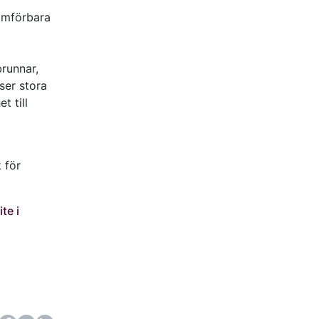
nomförbara
brunnar,
 ser stora
 till
 för
te i