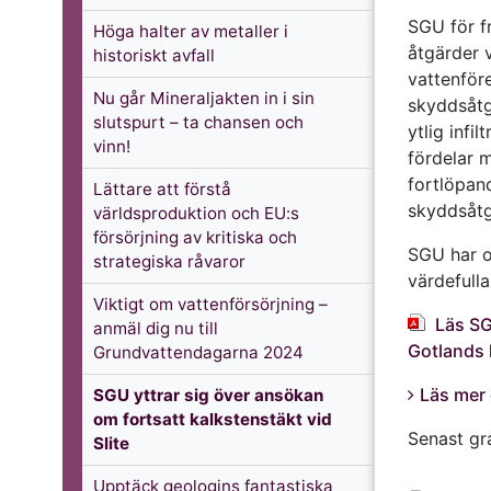
SGU för f
Höga halter av metaller i
åtgärder 
historiskt avfall
vattenför
Nu går Mineraljakten in i sin
skyddsåtgä
slutspurt – ta chansen och
ytlig infi
vinn!
fördelar 
fortlöpan
Lättare att förstå
skyddsåtg
världsproduktion och EU:s
försörjning av kritiska och
SGU har o
strategiska råvaror
värdefulla
Viktigt om vattenförsörjning –
Läs SG
anmäl dig nu till
Gotlands
Grundvattendagarna 2024
Läs mer 
SGU yttrar sig över ansökan
om fortsatt kalkstenstäkt vid
Senast g
Slite
Upptäck geologins fantastiska