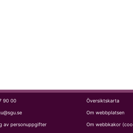
7 90 00
Översiktskarta
gu@sgu.se
Om webbplatsen
g av personuppgifter
Om webbkakor (coo