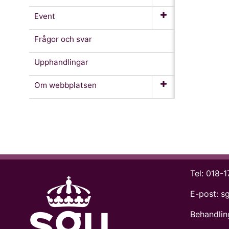
Event
Frågor och svar
Upphandlingar
Om webb­platsen
Tel:
018-1
E-post:
s
Behandlin