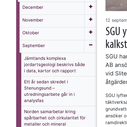
December
November
12 septe
SGU y
Oktober
kalkst
September
SGU har
Jämtlands komplexa
AB ansök
jordartsgeologi beskrivs både
i data, kartor och rapport
vid Slit
åtgärder
Ett år sedan skredet i
Stenungsund –
utredningsarbete går in i
SGU lyfter
analysfas
täktverks
grundvatt
Norden samarbetar kring
ansöker o
spårbarhet och cirkularitet för
ramdirekt
metaller och mineral