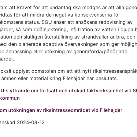
ram att kravet för att undantag ska medges är att alla ge
vidtas för att mildra de negativa konsekvenserna för
ekomstens status. SGU anser att ansökans redovisning av
rder, så som ridåinjektering, infiltration av vatten i djupa 
ltration och slutligen återställning av strandvallar är bra, och
med den planerade adaptiva övervakningen som ger möjlighet
de anpassning eller utökning av genomförda/påbörjade
ärder.
ckså upplyst domstolen om att ett nytt riksintresseanspråk
 ämnen eller material kring Filehajdar har beslutats.
U:s yttrande om fortsatt och utökad täktverksamhet vid Sli
 kommun
om utökningen av riksintresseområdet vid Filehajdar
ranskad 2024-09-12