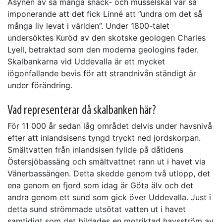
Åsynen av så många snäck- och musselskal var så
imponerande att det fick Linné att ”undra om det så
många liv levat i världen”. Under 1800-talet
undersöktes Kuröd av den skotske geologen Charles
Lyell, betraktad som den moderna geologins fader.
Skalbankarna vid Uddevalla är ett mycket
iögonfallande bevis för att strandnivån ständigt är
under förändring.
Vad representerar då skalbanken här?
För 11 000 år sedan låg området delvis under havsnivå
efter att inlandsisens tyngd tryckt ned jordskorpan.
Smältvatten från inlandsisen fyllde på dåtidens
Östersjöbassäng och smältvattnet rann ut i havet via
Vänerbassängen. Detta skedde genom två utlopp, det
ena genom en fjord som idag är Göta älv och det
andra genom ett sund som gick över Uddevalla. Just i
detta sund strömmade utsötat vatten ut i havet
samtidigt som det bildades en motriktad havsström av