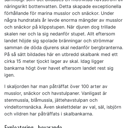
näringsrikt bottenvatten. Detta skapade exceptionella
förhållande för marina musslor och snäckor. Under
några hundratals år levde enorma mängder av musslor
och snäckor på klippstupen. När djuren dog trillade
skalen ner och la sig nedanför stupet. Allt eftersom
landet höjde sig spolade bränningar och strömmar
samman de döda djurens skal nedanför bergbranterna.
På så sätt bildades här en utbredd skalbank med ett
cirka 15 meter tjockt lager av skal. Idag ligger
bankarna högt över havet eftersom landet rest sig
igen.
I skaljorden har man påträffat över 100 arter av
musslor, snäckor och havstulpaner. Vanligast är
stenmussla, blåmussla, jättehavstulpan och
vindeltornsnäcka. Även skelettdelar av val, säl, isbjörn
och vildren har påträffats i skalbankarna.