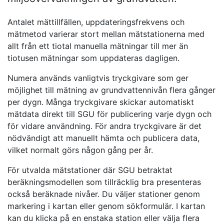
Antalet mättillfällen, uppdateringsfrekvens och
mätmetod varierar stort mellan mätstationerna med
allt från ett tiotal manuella mätningar till mer än
tiotusen mätningar som uppdateras dagligen.
Numera används vanligtvis tryckgivare som ger
möjlighet till mätning av grundvattennivån flera gånger
per dygn. Många tryckgivare skickar automatiskt
mätdata direkt till SGU för publicering varje dygn och
för vidare användning. För andra tryckgivare är det
nödvändigt att manuellt hämta och publicera data,
vilket normalt görs någon gång per år.
För utvalda mätstationer där SGU betraktat
beräkningsmodellen som tillräcklig bra presenteras
också beräknade nivåer. Du väljer stationer genom
markering i kartan eller genom sökformulär. I kartan
kan du klicka på en enstaka station eller välja flera