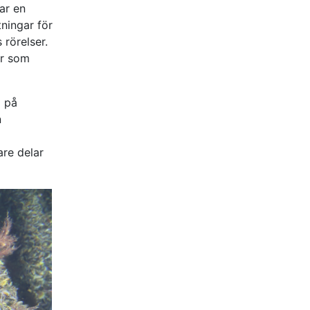
ar en
ningar för
rörelser.
ar som
a på
n
re delar