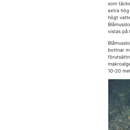
som täcke
extra hög
högt vatt
Blåmusslor
vistas på
Blåmusslor
bottnar m
förutsätt
makroalge
10–20 met