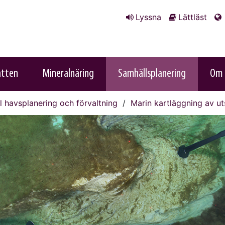
Lyssna
Lättläst
atten
Mineralnäring
Samhällsplanering
Om 
ll havsplanering och förvaltning
Marin kartläggning av ut