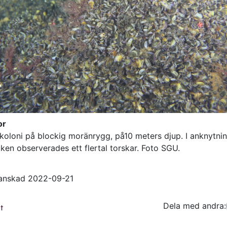
or
koloni på blockig moränrygg, på10 meters djup. I anknytning
ken observerades ett flertal torskar. Foto SGU.
ranskad 2022-09-21
Dela med andra:
Facebo
Tw
t