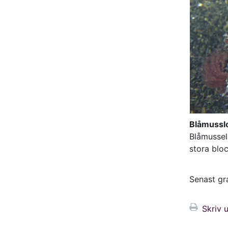
Blåmussl
Blåmussel
stora bloc
Senast g
Skriv u