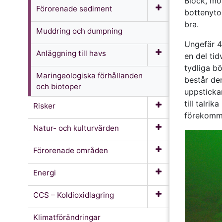
Block, mo
Förorenade sediment
bottenyto
bra.
Muddring och dumpning
Ungefär 4
Anläggning till havs
en del ti
tydliga b
Maringeologiska förhållanden
består de
och biotoper
uppstickan
till talri
Risker
förekomm
Natur- och kulturvärden
Förorenade områden
Energi
CCS – Koldioxidlagring
Klimatförändringar