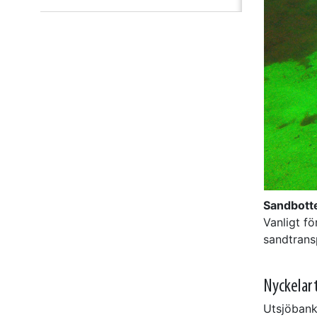
Sandbott
Vanligt f
sandtrans
Nyckelar
Utsjöbank