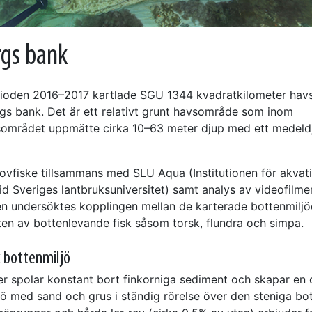
gs bank
ioden 2016–2017 kartlade SGU 1344 kvadratkilometer hav
gs bank. Det är ett relativt grunt havsområde som inom
sområdet uppmätte cirka 10–63 meter djup med ett medeld
vfiske tillsammans med SLU Aqua (Institutionen för akvat
id Sveriges lantbruksuniversitet) samt analys av videofilme
en undersöktes kopplingen mellan de karterade bottenmilj
en av bottenlevande fisk såsom torsk, flundra och simpa.
 bottenmiljö
er spolar konstant bort finkorniga sediment och skapar en
jö med sand och grus i ständig rörelse över den steniga bot