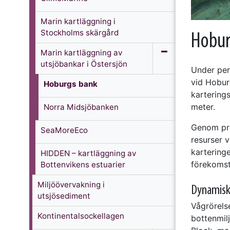
Marin kartläggning i
Stockholms skärgård
Hobur
Marin kartläggning av
utsjöbankar i Östersjön
Under per
vid Hobur
Hoburgs bank
kartering
meter.
Norra Midsjöbanken
Genom pro
SeaMoreEco
resurser v
kartering
HIDDEN – kartläggning av
förekomst
Bottenvikens estuarier
Miljöövervakning i
Dynamisk
utsjösediment
Vågrörels
Kontinental­sockellagen
bottenmil