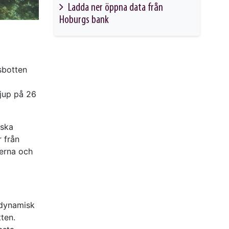
Ladda ner öppna data från
Hoburgs bank
This link will take you to another page
sbotten
jup på 26
iska
r från
öerna och
 dynamisk
ten.