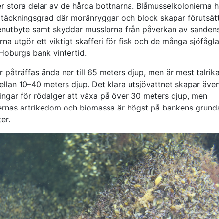
r stora delar av de hårda bottnarna. Blåmusselkolonierna h
 täckningsgrad där moränryggar och block skapar förutsätt
enutbyte samt skyddar musslorna från påverkan av sandens 
na utgör ett viktigt skafferi för fisk och de många sjöfågl
 Hoburgs bank vintertid.
 påträffas ända ner till 65 meters djup, men är mest talrik
ellan 10–40 meters djup. Det klara utsjövattnet skapar äve
ningar för rödalger att växa på över 30 meters djup, men
rnas artrikedom och biomassa är högst på bankens grunda
er.