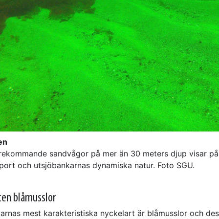
en
örekommande sandvågor på mer än 30 meters djup visar på
port och utsjöbankarnas dynamiska natur. Foto SGU.
ten blåmusslor
arnas mest karakteristiska nyckelart är blåmusslor och des