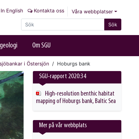
In English
Kontakta oss
Våra webbplatser
Sök på sajten
Sök
geologi
Om SGU
sjöbankar i Östersjön
Hoburgs bank
SGU-rapport 2020:34
High-resolution benthic habitat
mapping of Hoburgs bank, Baltic Sea
This link will take you to another page
Mer på vår webbplats