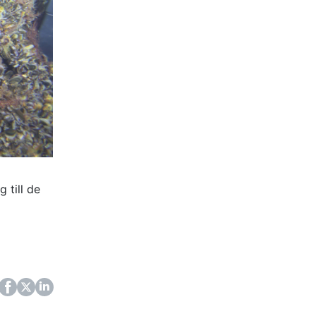
 till de
ok
itter
LinkedIn