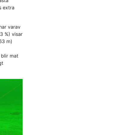
asta
s extra
nar varav
3 %) visar
–63 m)
 blir mat
gt