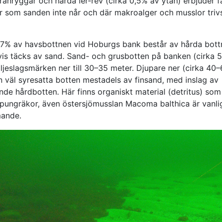
ränryggar och hårda ler-rev (cirka 0,5% av ytan) erbjuder f
r som sanden inte når och där makroalger och musslor triv
7% av havsbottnen vid Hoburgs bank består av hårda bott
dvis täcks av sand. Sand- och grusbotten på banken (cirka 5
öljeslagsmärken ner till 30–35 meter. Djupare ner (cirka 40
n väl syresatta botten mestadels av finsand, med inslag av
de hårdbotten. Här finns organiskt material (detritus) som
ka pungräkor, även östersjömusslan Macoma balthica är vanli
ande.