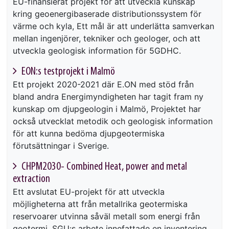
EU-finansierat projekt för att utveckla kunskap
kring geoenergibaserade distributionssystem för
värme och kyla, Ett mål är att underlätta samverkan
mellan ingenjörer, tekniker och geologer, och att
utveckla geologisk information för 5GDHC.
EON:s testprojekt i Malmö
Ett projekt 2020-2021 där E.ON med stöd från
bland andra Energimyndigheten har tagit fram ny
kunskap om djupgeologin i Malmö, Projektet har
också utvecklat metodik och geologisk information
för att kunna bedöma djupgeotermiska
förutsättningar i Sverige.
CHPM2030- Combined Heat, power and metal
extraction
Ett avslutat EU-projekt för att utveckla
möjligheterna att från metallrika geotermiska
reservoarer utvinna såväl metall som energi från
geotermi. SGU:s arbete innefattade en inventering