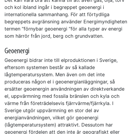
Det kan vara bra att känna till att även gas, olja, torv
och kol ibland ingår i begreppet geoenergi i
internationella sammanhang. För att förtydliga
begreppets avgränsning använder Energimyndigheten
termen ”förnybar geoenergi ”för alla typer av energi
som härrör från jord, berg och grundvatten.
Geoenergi
Geoenergi bidrar inte till elproduktionen i Sverige,
eftersom systemen består av så kallade
lågtemperatursystem. Men även om det inte
produceras någon el i geoenergianläggningar, så
ersätter geoenergin användningen av direktverkande
el, uppvärmning med fossila bränslen och kyla och
värme från företrädelsevis fjärrvärme/fjärrkyla. I
Sverige utgör uppvärmning en stor del av
energianvändningen, vilket gör geoenergi
(lågtemperatursystem) attraktivt. Dessutom har
geoenergi fördelen att den inte är geografiskt eller