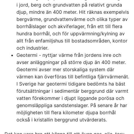
i jord, berg och grundvatten på relativt grunda
djup, mindre än 400 meter. Hit räknas exempelvis
bergvärme, grundvattenvärme och olika typer av
borrhålslager och akviferlager, från ett till flera
hundra borrhål, och för uppvärmning/kylning av
allt från enfamiljshus till bostadsområden, kontor
och industrier.
Geotermi - nyttjar värme från jordens inre och
avser anläggningar på större djup än 400 meter.
Geotermi avser mer storskaliga system där
värmen kan överföras till befintliga fjärrvärmenät.
I Sverige har geotermi tidigare bedömts ha bäst
förutsättningar i sedimentär berggrund där varmt
vatten förekommer i djupt liggande porösa och
genomsläppliga sandstenslager. På senare år har
möjligheten till flera kilometer djupa borrhål
också i kristallin berggrund utvärderats.