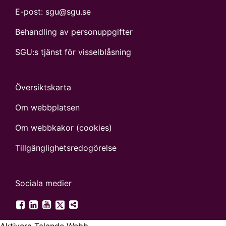
E-post:
sgu@sgu.se
Behandling av personuppgifter
SGU:s tjänst för visselblåsning
Översiktskarta
Om webbplatsen
Om webbkakor (cookies)
Tillgänglighets­redogörelse
Sociala medier
SGU på Twitter
SGU på Facebook
SGU på LinkedIn
SGU på YouTube
Fler digitala kanaler