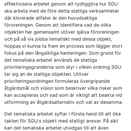
effektivisera arbetet genom att tydliggöra hur SGU
ska arbeta med de före detta statliga verksamheter
där klorerade alifater är den huvudsakliga
föroreningen. Genom att identifiera vad de olika
objekten har gemensamt utöver själva föroreningen
och på så vis jobba tematiskt med dessa objekt,
hoppas vi kunna ta fram en process som lägger stort
fokus på den långsiktiga hanteringen. Som grund för
det tematiska arbetet används de statliga
prioriteringsgrunderna som styr i vilken ordning SGU
tar sig an de statliga objekten. Utöver
prioriteringsordningen formuleras övergripande
åtgärdsmål och vision som beskriver vilka risker som
kan accepteras och vad som är viktigt att beakta vid
utformning av åtgärdsalternativ och val av desamma.
Det tematiska arbetet syftar i första hand till att öka
takten för SGU:s objekt med statligt ansvar. På sikt
kan det tematiska arbetet utvidgas till att även