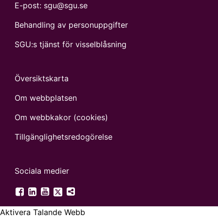
E-post:
sgu@sgu.se
Behandling av personuppgifter
SGU:s tjänst för visselblåsning
Översiktskarta
Om webbplatsen
Om webbkakor (cookies)
Tillgänglighets­redogörelse
Sociala medier
SGU på Twitter
SGU på Facebook
SGU på LinkedIn
SGU på YouTube
Fler digitala kanaler
Aktivera Talande Webb