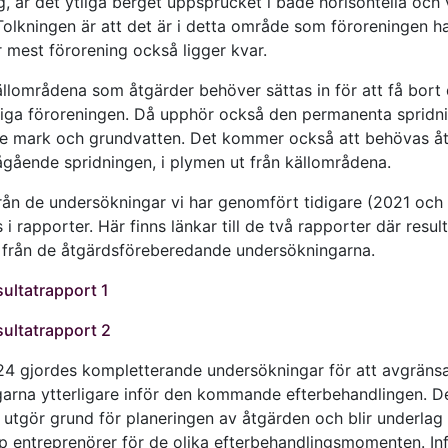
g, är det ytliga berget uppsprucket i både horisontella och 
 Tolkningen är att det är i detta område som föroreningen h
r mest förorening också ligger kvar.
källområdena som åtgärder behöver sättas in för att få bort
iga föroreningen. Då upphör också den permanenta spridnin
 mark och grundvatten. Det kommer också att behövas å
ågående spridningen, i plymen ut från källområdena.
från de undersökningar vi har genomfört tidigare (2021 och
 i rapporter. Här finns länkar till de två rapporter där resul
 från de åtgärdsföreberedande undersökningarna.
sultatrapport 1
sultatrapport 2
4 gjordes kompletterande undersökningar för att avgräns
garna ytterligare inför den kommande efterbehandlingen. D
 utgör grund för planeringen av åtgärden och blir underlag 
p entreprenörer för de olika efterbehandlingsmomenten. In