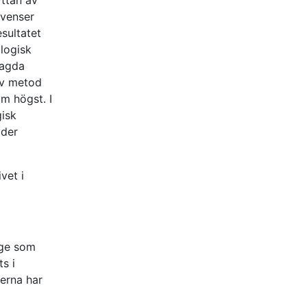
kvenser
esultatet
ologisk
lagda
iv metod
m högst. I
isk
oder
vet i
age som
s i
erna har