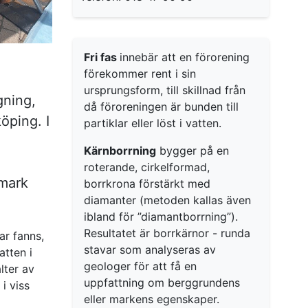
Fri fas
innebär att en förorening
förekommer rent i sin
ursprungsform, till skillnad från
gning,
då föroreningen är bunden till
öping. I
partiklar eller löst i vatten.
Kärnborrning
bygger på en
roterande, cirkelformad,
 mark
borrkrona förstärkt med
diamanter (metoden kallas även
ibland för ”diamantborrning”).
Resultatet är borrkärnor - runda
ar fanns,
stavar som analyseras av
atten i
geologer för att få en
lter av
uppfattning om berggrundens
i viss
eller markens egenskaper.