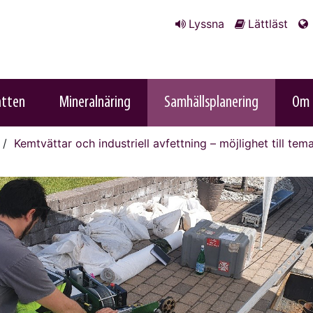
Lyssna
Lättläst
atten
Mineralnäring
Samhällsplanering
Om 
Kemtvättar och industriell avfettning – möjlighet till tem