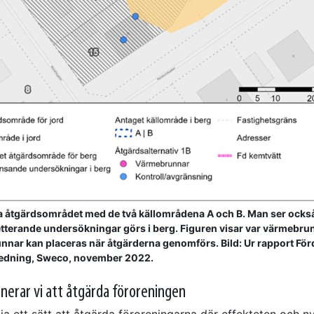
la åtgärdsområdet med de två källområdena A och B. Man ser ock
tterande undersökningar görs i berg. Figuren visar var värmebru
unnar kan placeras när åtgärderna genomförs. Bild: Ur rapport Fö
edning, Sweco, november 2022.
anerar vi att åtgärda föroreningen
lja ett sätt att åtgärda föroreningarna där effekteten och n