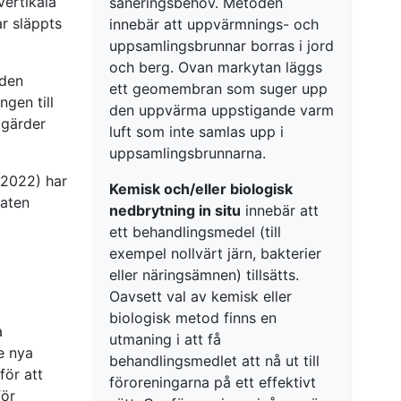
vertikala
saneringsbehov. Metoden
ar släppts
innebär att uppvärmnings- och
uppsamlingsbrunnar borras i jord
och berg. Ovan markytan läggs
 den
ett geomembran som suger upp
gen till
den uppvärma uppstigande varm
tgärder
luft som inte samlas upp i
uppsamlingsbrunnarna.
 2022) har
Kemisk och/eller biologisk
taten
nedbrytning in situ
innebär att
ett behandlingsmedel (till
exempel nollvärt järn, bakterier
eller näringsämnen) tillsätts.
Oavsett val av kemisk eller
biologisk metod finns en
a
utmaning i att få
e nya
behandlingsmedlet att nå ut till
för att
föroreningarna på ett effektivt
för