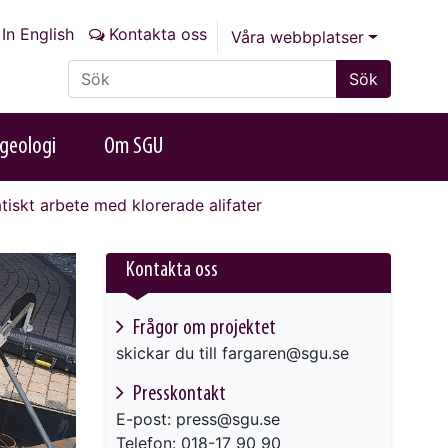
In English
Kontakta oss
Våra webbplatser
Sök på sajten
Sök
geologi
Om SGU
atiskt arbete med klorerade alifater
Kontakta oss
Frågor om projektet
skickar du till fargaren@sgu.se
Presskontakt
E-post: press@sgu.se
Telefon: 018-17 90 90