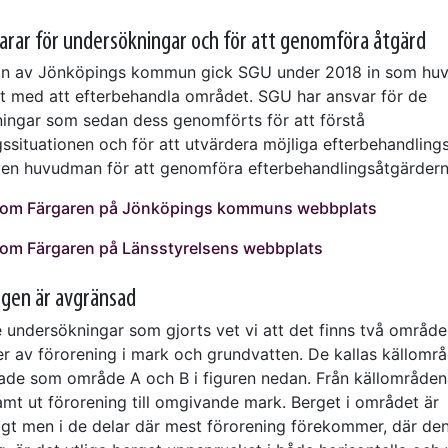
rar för undersökningar och för att genomföra åtgärd
an av Jönköpings kommun gick SGU under 2018 in som h
et med att efterbehandla området. SGU har ansvar för de
ingar som sedan dess genomförts för att förstå
gssituationen och för att utvärdera möjliga efterbehandling
en huvudman för att genomföra efterbehandlingsåtgärdern
 om Färgaren på Jönköpings kommuns webbplats
 om Färgaren på Länsstyrelsens webbplats
ngen är avgränsad
undersökningar som gjorts vet vi att det finns två områd
er av förorening i mark och grundvatten. De kallas källomr
ade som område A och B i figuren nedan. Från källområden
amt ut förorening till omgivande mark. Berget i området är
tigt men i de delar där mest förorening förekommer, där de