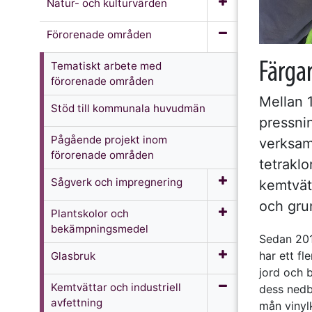
Natur- och kulturvärden
Förorenade områden
Tematiskt arbete med
Färga
förorenade områden
Mellan 1
Stöd till kommunala huvudmän
pressnin
Pågående projekt inom
verksam
förorenade områden
tetraklo
Sågverk och impregnering
kemtvät
och gru
Plantskolor och
bekämpningsmedel
Sedan 201
har ett f
Glasbruk
jord och 
Kemtvättar och industriell
dess nedb
avfettning
mån vinylk