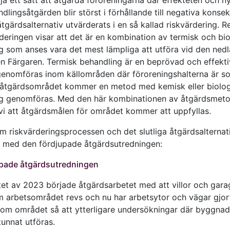
dlingsåtgärden blir störst i förhållande till negativa konse
åtgärdsalternativ utvärderats i en så kallad riskvärdering. R
deringen visar att det är en kombination av termisk och bi
g som anses vara det mest lämpliga att utföra vid den ned
n Färgaren. Termisk behandling är en beprövad och effekt
enomföras inom källområden där föroreningshalterna är so
 åtgärdsområdet kommer en metod med kemisk eller biolog
g genomföras. Med den här kombinationen av åtgärdsmet
i att åtgärdsmålen för området kommer att uppfyllas.
m riskvärderingsprocessen och det slutliga åtgärdsalternati
 med den fördjupade åtgärdsutredningen:
pade åtgärdsutredningen
tet av 2023 började åtgärdsarbetet med att villor och gar
m arbetsområdet revs och nu har arbetsytor och vägar gjort
nom området så att ytterligare undersökningar där byggnad
kunnat utföras.