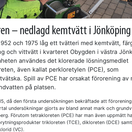
ren – nedlagd kemtvätt i Jönköping
952 och 1975 låg ett tvätteri med kemtvätt, fär
g och vittvätt i kvarteret Obygden i västra Jönk
heten användes det klorerade lösningsmedlet
reten, även kallat perkloretylen (PCE), som
tvätska. Spill av PCE har orsakat förorening av
ndvatten på platsen.
5, då den första undersökningen bekräftade att förorening
lertal undersökningar gjorts av bland annat mark och grundv
berg. Förutom tetrakloreten (PCE) har man även uppmätt ha
rytningsprodukter trikloreten (TCE), dikloreten (DCE) samt 
lorid (VC).