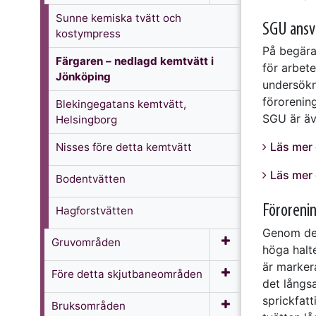
Sunne kemiska tvätt och
SGU ansva
kostympress
På begär
Färgaren – nedlagd kemtvätt i
för arbet
Jönköping
undersökn
förorenin
Blekingegatans kemtvätt,
SGU är äv
Helsingborg
Läs mer
Nisses före detta kemtvätt
Läs mer
Bodentvätten
Föroreni
Hagforstvätten
Genom de 
Gruvområden
höga halt
är marker
Före detta skjutbaneområden
det långs
sprickfat
Bruksområden