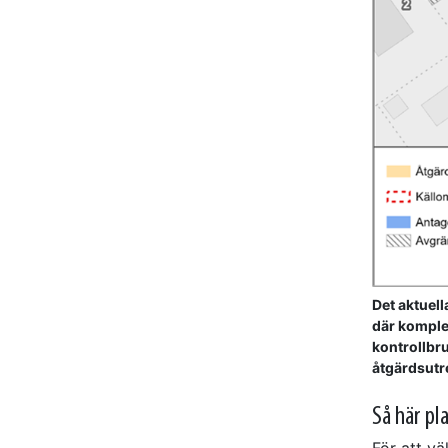
Det aktuel
där komple
kontrollbr
åtgärdsutr
Så här pl
För att vä