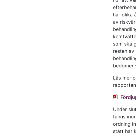
efterbehan
har olika 
av riskvär
behandlin
kemtvätte
som ska g
resten av
behandlin
bedömer v
Läs mer o
rapporten
Fördju
Under slu
fanns ino
ordning i
stått har 