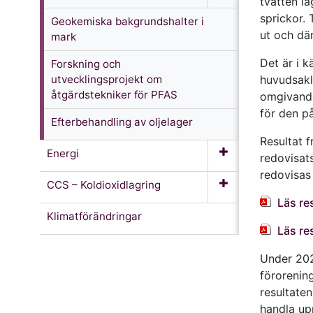
tvätten lå
sprickor.
Geokemiska bakgrundshalter i
ut och dä
mark
Det är i 
Forskning och
utvecklingsprojekt om
huvudsakl
åtgärdstekniker för PFAS
omgivande
för den p
Efterbehandling av oljelager
Resultat 
Energi
redovisats
redovisas
CCS – Koldioxidlagring
Läs re
Klimatförändringar
Läs re
Under 202
förorenin
resultaten
handla up