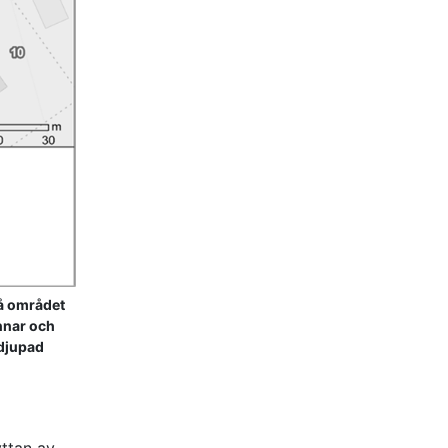
så området
nnar och
rdjupad
yttan av