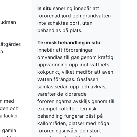
In situ
sanering innebär att
förorenad jord och grundvatten
uvudman
inte schaktas bort, utan
behandlas på plats.
Termisk behandling in situ
såtgärder.
innebär att föroreningar
a.
omvandlas till gas genom kraftig
uppvärmning upp mot vattnets
kokpunkt, vilket medför att även
vatten förångas. Gasfasen
samlas sedan upp och avkyls,
varefter de klorerade
en med
föroreningarna avskiljs genom till
åden och
exempel kolfilter. Termisk
a läcker
behandling fungerar bäst på
källområden, platser med höga
n gamla
föroreningsnivåer och stort