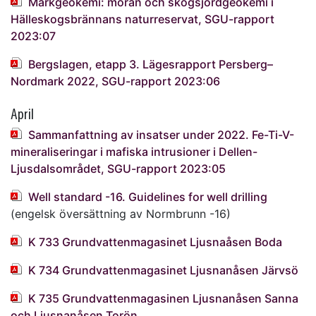
Markgeokemi: morän och skogsjordgeokemi i
Hälleskogsbrännans naturreservat, SGU-rapport
2023:07
Bergslagen, etapp 3. Lägesrapport Persberg–
Nordmark 2022, SGU-rapport 2023:06
April
Sammanfattning av insatser under 2022. Fe-Ti-V-
mineraliseringar i mafiska intrusioner i Dellen-
Ljusdalsområdet, SGU-rapport 2023:05
Well standard -16. Guidelines for well drilling
(engelsk översättning av Normbrunn -16)
K 733 Grundvattenmagasinet Ljusnaåsen Boda
K 734 Grundvattenmagasinet Ljusnanåsen Järvsö
K 735 Grundvattenmagasinen Ljusnanåsen Sanna
och Ljusnanåsen Torön