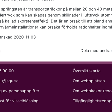
h sprängsten är transportsträckor på mellan 20 och 40 mete
dertryck som kan skapas genom skillnader i lufttryck utom
å kallad skorstenseffekt). Det är en orsak till att bland ann
ärrvärmeinstallationer kan orsaka förhöjda radonhalter inom
anskad 2020-11-03
Dela med andra:
Facebo
Tw
t
7 90 00
Översiktskarta
gu@sgu.se
Om webbplatsen
g av personuppgifter
Om webbkakor (coo
st för visselblåsning
Tillgänglighets­redog