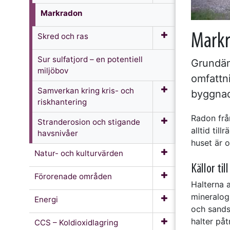
Markradon
Skred och ras
Mark
Sur sulfatjord – en potentiell
Grundäm
miljöbov
omfattni
Samverkan kring kris- och
byggnad
riskhantering
Radon från
Stranderosion och stigande
alltid til
havsnivåer
huset är 
Natur- och kulturvärden
Källor til
Förorenade områden
Halterna 
mineralog
Energi
och sandst
halter påt
CCS – Koldioxidlagring