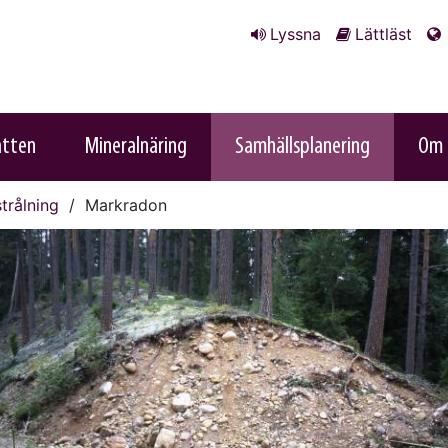
Lyssna
Lättläst
atten
Mineralnäring
Samhällsplanering
Om 
trålning
Markradon