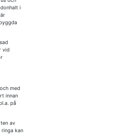
donhalt i
 är
s byggda
nsad
r vid
ör
 och med
rt innan
bl.a. på
rten av
 ringa kan