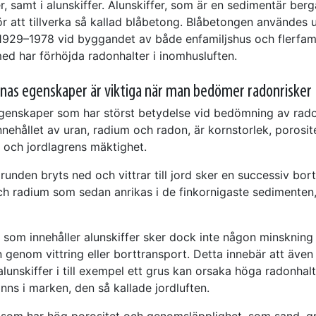
, samt i alunskiffer. Alunskiffer, som är en sedimentär berg
ör att tillverka så kallad blåbetong. Blåbetongen användes 
1929–1978 vid byggandet av både enfamiljshus och flerfami
med har förhöjda radonhalter i inomhusluften.
nas egenskaper är viktiga när man bedömer radonrisker
enskaper som har störst betydelse vid bedömning av rado
nehållet av uran, radium och radon, är kornstorlek, porosit
t och jordlagrens mäktighet.
unden bryts ned och vittrar till jord sker en successiv bor
ch radium som sedan anrikas i de finkornigaste sedimenten
r som innehåller alunskiffer sker dock inte någon minskning
n genom vittring eller borttransport. Detta innebär att äve
unskiffer i till exempel ett grus kan orsaka höga radonhalt
inns i marken, den så kallade jordluften.
 som har hög porositet och genomsläpplighet, som sand, g