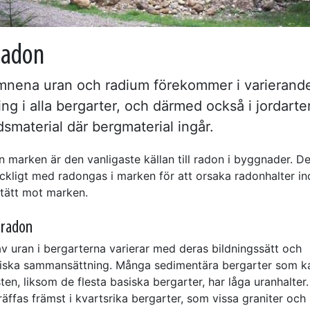
radon
nena uran och radium förekommer i varierand
ng i alla bergarter, och därmed också i jordarter
smaterial där bergmaterial ingår.
 marken är den vanligaste källan till radon i byggnader. De
lräckligt med radongas i marken för att orsaka radonhalter 
otätt mot marken.
l radon
av uran i bergarterna varierar med deras bildningssätt och
iska sammansättning. Många sedimentära bergarter som k
en, liksom de flesta basiska bergarter, har låga uranhalter
räffas främst i kvartsrika bergarter, som vissa graniter och