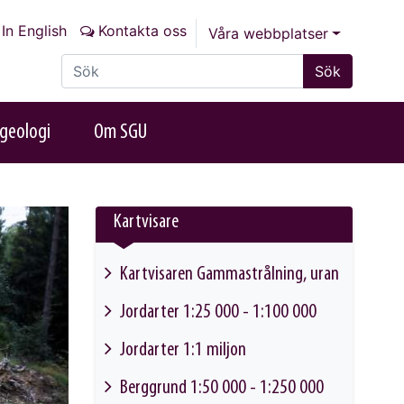
In English
Kontakta oss
Våra webbplatser
Sök på sajten
Sök
geologi
Om SGU
Kartvisare
Kartvisaren Gammastrålning, uran
This link will take you to another page
Jordarter 1:25 000 - 1:100 000
This link will take you to another page
Jordarter 1:1 miljon
This link will take you to another page
Berggrund 1:50 000 - 1:250 000