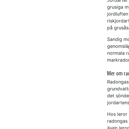
grusiga mo
jordluften
riskjorda
på grusås
Sandig mo
genomsläp
normala ra
markrado
Mer om ra
Radongase
grundvatt
det sönder
jordarten
Hos leror 
radongas f
även leror