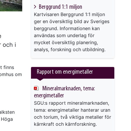
This link will take you to another page
Berggrund 1:1 miljon
Kartvisaren Berggrund 1:1 miljon
ger en översiktlig bild av Sveriges
berggrund. Informationen kan
e
användas som underlag för
mycket översiktlig planering,
 och i
analys, forskning och utbildning.
t finns
Rapport om energimetaller
inomhus om
Mineralmarknaden, tema:
energimetaller
SGU:s rapport mineralmarknaden,
tema: energimetaller hanterar uran
alksten
och torium, två viktiga metaller för
. Höga
kärnkraft och kärnforskning.