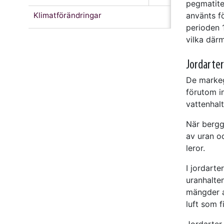
pegmatiter
Klimatförändringar
använts f
perioden 
vilka där
Jordarter
De markeg
förutom in
vattenhal
När berggr
av uran o
leror.
I jordarte
uranhalte
mängder al
luft som f
Jordarter