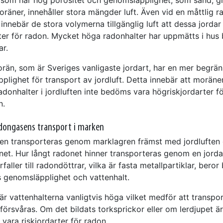
räner, innehåller stora mängder luft. Även vid en måttlig ra
 innebär de stora volymerna tillgänglig luft att dessa jordar
rter för radon. Mycket höga radonhalter har uppmätts i hu
ar.
rän, som är Sveriges vanligaste jordart, har en mer begrä
plighet för transport av jordluft. Detta innebär att moräne
donhalter i jordluften inte bedöms vara högriskjordarter f
n.
dongasens transport i marken
n transporteras genom marklagren främst med jordluften
net. Hur långt radonet hinner transporteras genom en jorda
faller till radondöttrar, vilka är fasta metallpartiklar, beror 
s genomsläpplighet och vattenhalt.
är vattenhalterna vanligtvis höga vilket medför att transpo
örsvåras. Om det bildats torksprickor eller om lerdjupet är
 vara riskjordarter för radon.