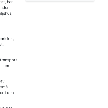
art, har
under
ljshus,
nrisker,
et,
ttransport
, som
 av
n små
er i den
rus och