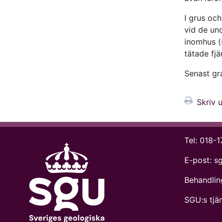
I grus oc
vid de un
inomhus (s
tätade fj
Senast gr
Skriv u
Tel:
018-1
E-post:
s
Behandlin
SGU:s tjän