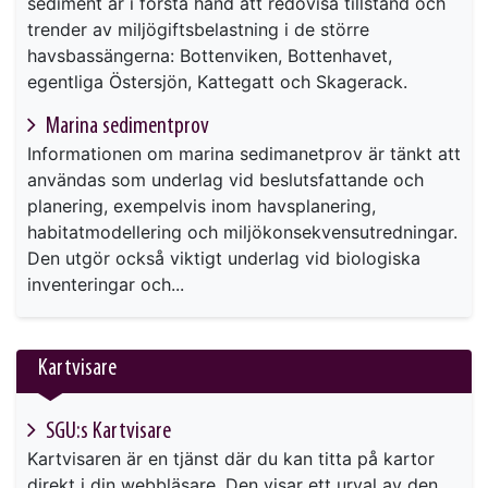
sediment är i första hand att redovisa tillstånd och
trender av miljögiftsbelastning i de större
havsbassängerna: Bottenviken, Bottenhavet,
egentliga Östersjön, Kattegatt och Skagerack.
Marina sedimentprov
Informationen om marina sedimanetprov är tänkt att
användas som underlag vid beslutsfattande och
planering, exempelvis inom havsplanering,
habitatmodellering och miljökonsekvensutredningar.
Den utgör också viktigt underlag vid biologiska
inventeringar och...
Kartvisare
SGU:s Kartvisare
Kartvisaren är en tjänst där du kan titta på kartor
direkt i din webbläsare. Den visar ett urval av den