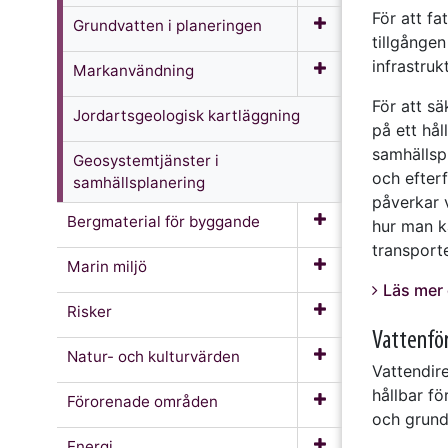
För att f
Grundvatten i planeringen
tillgången
infrastruk
Markanvändning
För att sä
Jordarts­geologisk kartläggning
på ett hål
samhällsp
Geosystemtjänster i
och efterf
samhällsplanering
påverkar 
Bergmaterial för byggande
hur man k
transport
Marin miljö
Läs mer 
Risker
Vattenfö
Natur- och kulturvärden
Vattendire
hållbar fö
Förorenade områden
och grund
Energi