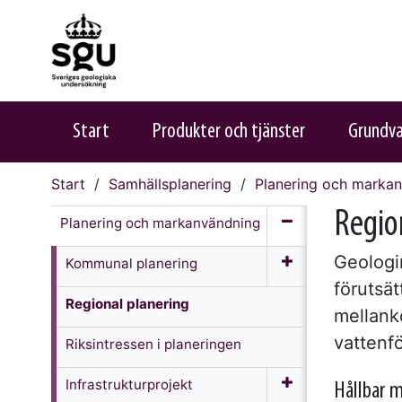
Start
Produkter och tjänster
Grundv
Start
Samhällsplanering
Planering och marka
Regio
Planering och markanvändning
Geologi
Kommunal planering
förutsät
Regional planering
mellank
vattenf
Riksintressen i planeringen
Infrastruktur­projekt
Hållbar m