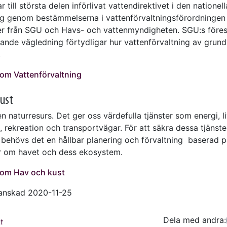
r till största delen införlivat vattendirektivet i den nationell
ing genom bestämmelserna i vattenförvaltningsförordningen
ter från SGU och Havs- och vattenmyndigheten. SGU:s föres
örande vägledning förtydligar hur vattenförvaltning av grun
.
om Vattenförvaltning
kust
n naturresurs. Det ger oss värdefulla tjänster som energi, l
, rekreation och transportvägar. För att säkra dessa tjänste
 behövs det en hållbar planering och förvaltning baserad 
 om havet och dess ekosystem.
 om Hav och kust
anskad 2020-11-25
Dela med andra:
Facebo
Tw
t