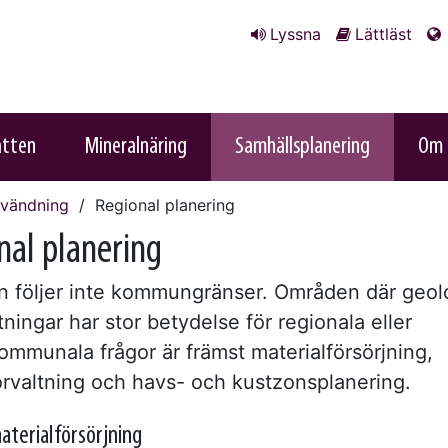
Lyssna
Lättläst
atten
Mineralnäring
Samhällsplanering
Om 
nvändning
Regional planering
nal planering
n följer inte kommungränser. Områden där geol
tningar har stor betydelse för regionala eller
ommunala frågor är främst materialförsörjning,
örvaltning och havs- och kustzonsplanering.
aterialförsörjning