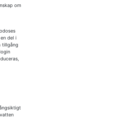
kunskap om
lgodoses
en del i
 tillgång
login
oduceras,
ångsiktigt
tvatten