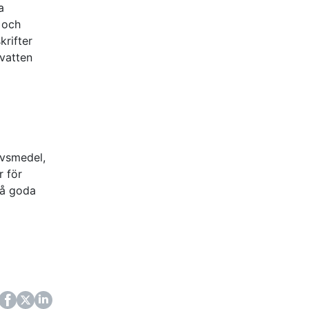
a
 och
krifter
dvatten
ivsmedel,
r för
på goda
ok
itter
LinkedIn