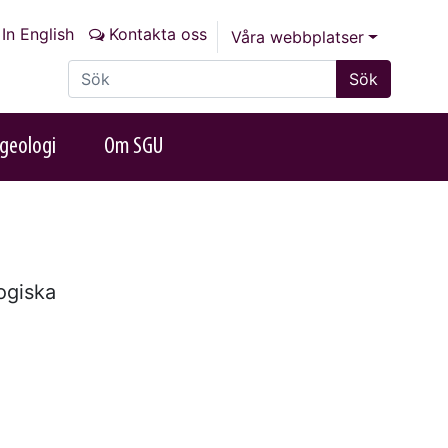
In English
Kontakta oss
Våra webbplatser
Sök på sajten
Sök
geologi
Om SGU
ogiska