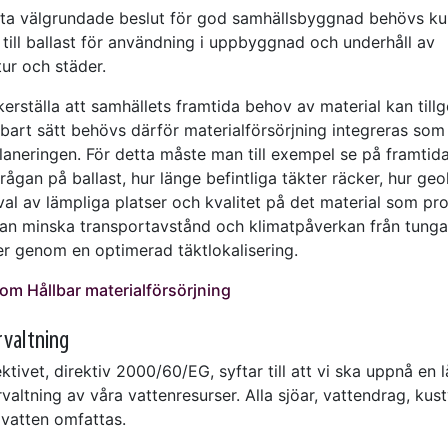
atta välgrundade beslut för god samhällsbyggnad behövs 
 till ballast för användning i uppbyggnad och underhåll av
tur och städer.
kerställa att samhällets framtida behov av material kan til
lbart sätt behövs därför materialförsörjning integreras som 
laneringen. För detta måste man till exempel se på framtida
rågan på ballast, hur länge befintliga täkter räcker, hur geo
val av lämpliga platser och kvalitet på det material som pr
an minska transportavstånd och klimatpåverkan från tunga
er genom en optimerad täktlokalisering.
om Hållbar materialförsörjning
rvaltning
ktivet, direktiv 2000/60/EG, syftar till att vi ska uppnå en l
rvaltning av våra vattenresurser. Alla sjöar, vattendrag, kus
vatten omfattas.