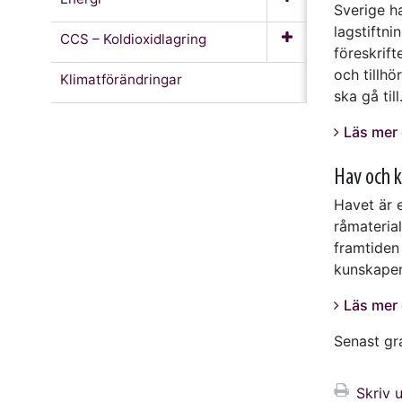
Sverige ha
lagstiftn
CCS – Koldioxidlagring
föreskrif
och tillh
Klimatförändringar
ska gå till
Läs mer 
Hav och 
Havet är e
råmaterial
framtiden
kunskaper
Läs mer
Senast gr
Skriv u