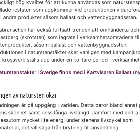
lräckligt hög kvalitet för att kunna användas som naturstens
llade reststen som uppkommer vid produktionen vidareför
ill andra produkter såsom ballast och vattenbyggnadssten.
sbranschen har också fortsatt trenden att omhänderta och
estberg (skrotsten) som lagrats i verksamhetsområdena til
stenprodukter, såsom ballast och vattenbyggnadssten.
oduktionen i naturstenstäkter sker vanligen med kampanjkr
 krossverk ställs upp under en kortare period i verksamhe
aturstenstäkter i Sverige finns med i Kartvisaren Ballast (ny
ngen av natursten ökar
dningen är på uppgång i världen. Detta beror bland annat
ens skönhet samt dess långa livslängd. Jämfört med andra 
essutom mycket lite energi under stenens livscykel som
terial, det vill säga från brytning till användning.