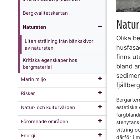
Bergkvalitetskartan
Natur
Natursten
Olika b
Liten strålning från bänkskivor
husfasa
av natursten
finns ut
Kritiska egenskaper hos
bland an
bergmaterial
sedimen
Marin miljö
fjällber
Risker
Bergarter
estetiska 
Natur- och kulturvärden
färgblandn
Förorenade områden
stenytans
vittring 
Energi
därför i 