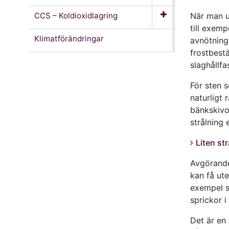
CCS – Koldioxidlagring
När man u
till exem
Klimatförändringar
avnötning,
frostbest
slaghållfa
För sten 
naturligt 
bänkskivo
strålning 
Liten st
Avgörande
kan få ute
exempel s
sprickor i
Det är en