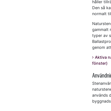
håller til
Den så ka
normalt t
Natursten
gammalt r
typer av 
Ballastpr
genom att
Aktiva n
fönster)
Användni
Stenanvän
natursten
används d
byggnadsma