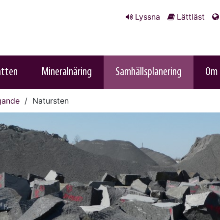
Lyssna
Lättläst
atten
Mineralnäring
Samhällsplanering
Om 
gande
Natursten