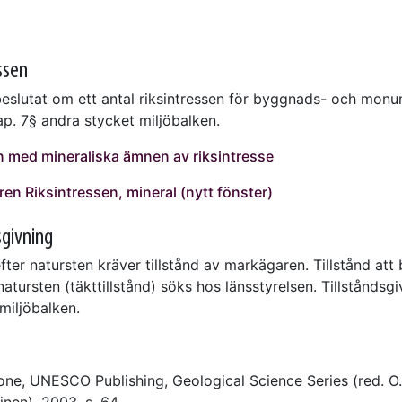
ssen
eslutat om ett antal riksintressen för byggnads- och mon
ap. 7§ andra stycket miljöbalken.
 med mineraliska ämnen av riksintresse
ren Riksintressen, mineral (nytt fönster)
sgivning
fter natursten kräver tillstånd av markägaren. Tillstånd att 
natursten (täkttillstånd) söks hos länsstyrelsen. Tillståndsg
 miljöbalken.
one, UNESCO Publishing, Geological Science Series (red. O
nen), 2003, s. 64.