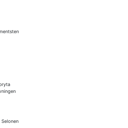
umentsten
bryta
ivningen
. Selonen