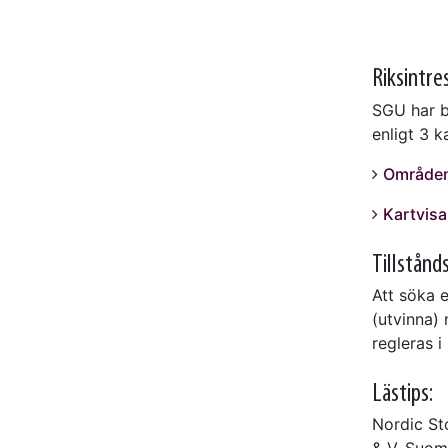
Riksintre
SGU har b
enligt 3 k
Områden
Kartvisa
Tillstånd
Att söka e
(utvinna) 
regleras i
Lästips:
Nordic St
& V. Suomi