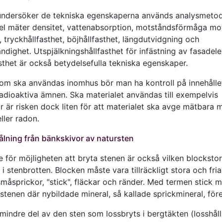
ndersöker de tekniska egenskaperna används analysmeto
pel mäter densitet, vattenabsorption, motståndsförmåga mo
 tryckhållfasthet, böjhållfasthet, längdutvidgning och
ändighet. Utspjälkningshållfasthet för infästning av fasade
sthet är också betydelsefulla tekniska egenskaper.
som ska användas inomhus bör man ha kontroll på innehålle
radioaktiva ämnen. Ska materialet användas till exempelvis
r är risken dock liten för att materialet ska avge mätbara
eller radon.
rålning från bänkskivor av natursten
 för möjligheten att bryta stenen är också vilken blocksto
 i stenbrotten. Blocken måste vara tillräckligt stora och fria 
måsprickor, "stick", fläckar och ränder. Med termen stick 
 stenen där nybildade mineral, så kallade sprickmineral, fö
 mindre del av den sten som lossbryts i bergtäkten (losshål