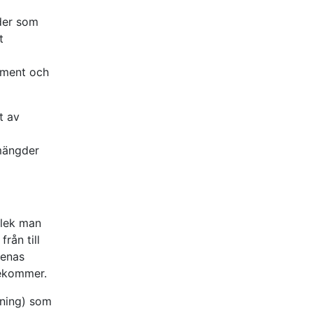
der som
t
lement och
t av
 mängder
rlek man
från till
menas
rekommer.
lning) som