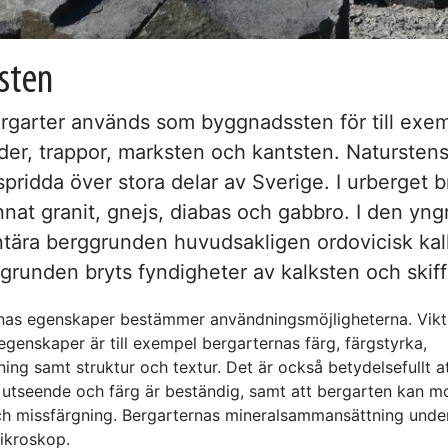
sten
ergarter används som byggnadssten för till exe
der, trappor, marksten och kantsten. Natursten
spridda över stora delar av Sverige. I urberget b
nat granit, gnejs, diabas och gabbro. I den yng
tära berggrunden huvudsakligen ordovicisk kalk
ggrunden bryts fyndigheter av kalksten och skiff
nas egenskaper bestämmer användningsmöjligheterna. Vikt
egenskaper är till exempel bergarternas färg, färgstyrka,
ing samt struktur och textur. Det är också betydelsefullt a
 utseende och färg är beständig, samt att bergarten kan m
och missfärgning. Bergarternas mineralsammansättning unde
mikroskop.