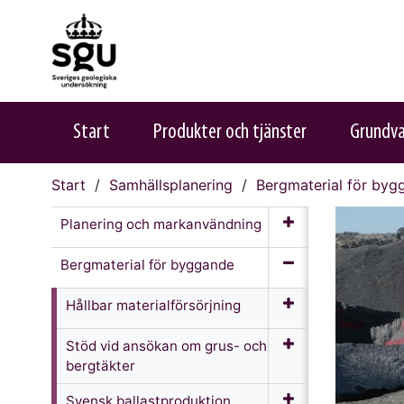
Start
Produkter och tjänster
Grundv
Start
Samhällsplanering
Bergmaterial för byg
Planering och markanvändning
Bergmaterial för byggande
Hållbar materialförsörjning
Stöd vid ansökan om grus- och
bergtäkter
Svensk ballastproduktion