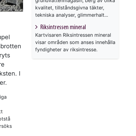
grundvattenmagasin, berg av olika
kvalitet, tillståndsgivna täkter,
tekniska analyser, glimmerhalt...
Riksintressen mineral
Kartvisaren Riksintressen mineral
mpel
visar områden som anses innehålla
sbrotten
fyndigheter av riksintresse.
ryts
re
sten. I
er.
iga
tt
otstå
rsöks