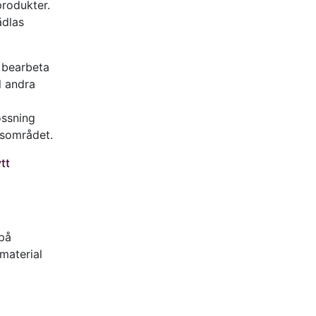
produkter.
ädlas
 bearbeta
l andra
ossning
tsområdet.
tt
 på
material