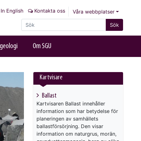
In English
Kontakta oss
Våra webbplatser
Sök på sajten
Sök
geologi
Om SGU
Kartvisare
Ballast
Kartvisaren Ballast innehåller
information som har betydelse för
planeringen av samhällets
ballastförsörjning. Den visar
information om naturgrus, morän,