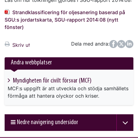
Läs om hur tolkningen gjordes i SGU-rapport 2014:08:
Strandklassificering för oljesanering baserad på
SGU:s jordartskarta, SGU-rapport 2014:08 (nytt
fönster)
Dela med andra:
Facebook
Twitter
LinkedIn
Skriv ut
Andra webbplatser
Myndigheten för civilt försvar (MCF)
MCF:s uppgift är att utveckla och stödja samhällets
förmåga att hantera olyckor och kriser.
Nedre navigering undersidor