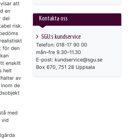
This link will take you to another page
isar att
ed en
r del
Kontakta oss
abel risk.
n bedöms
SGU:s kundservice
ealistiskt
Telefon: 018-17 90 00
t för den
mån–fre 9.30–11.30
 kan
E-post: kundservice@sgu.se
t enskilt
Box 670, 751 28 Uppsala
s helt
lhalter av
n inom de
ddsobjekt
pstå med
 vid
a
åtgärda