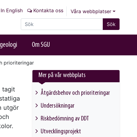
In English
Kontakta oss
Våra webbplatser
Sök på sajten
Sök
geologi
Om SGU
prioriteringar
Mer på vår webbplats
 tagit
Åtgärdsbehov och prioriteringar
tatliga
This link will take you to another page
Undersökningar
 utgör
This link will take you to another page
och
Riskbedömning av DDT
olor.
This link will take you to another page
Utvecklingsprojekt