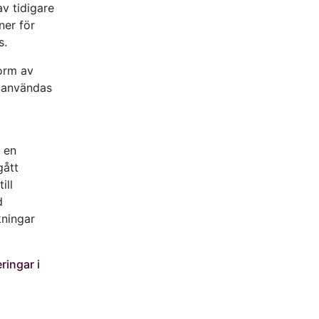
av tidigare
ner för
s.
form av
n användas
 en
gått
ill
d
ningar
ringar i