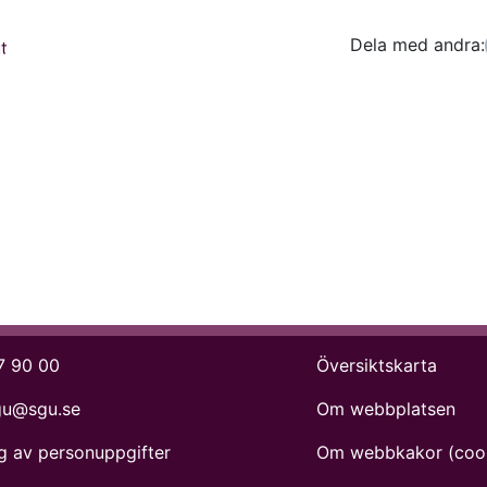
Dela med andra:
Facebo
Tw
t
7 90 00
Översiktskarta
gu@sgu.se
Om webbplatsen
g av personuppgifter
Om webbkakor (coo