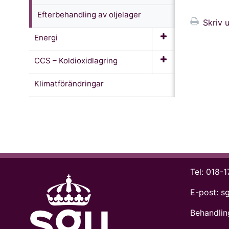
Efterbehandling av oljelager
Skriv u
Energi
CCS – Koldioxidlagring
Klimatförändringar
Tel:
018-1
E-post:
s
Behandlin