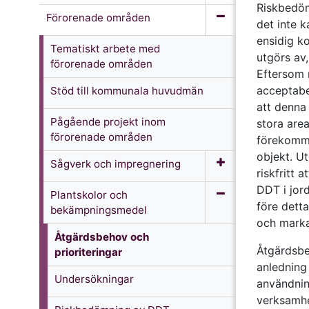
Riskbedöm
Förorenade områden
det inte 
ensidig ko
Tematiskt arbete med
utgörs av,
förorenade områden
Eftersom 
acceptabel
Stöd till kommunala huvudmän
att denna
Pågående projekt inom
stora are
förorenade områden
förekomma
objekt. Ut
Sågverk och impregnering
riskfritt 
DDT i jor
Plantskolor och
före detta
bekämpningsmedel
och marka
Åtgärdsbehov och
Åtgärdsbe
prioriteringar
anledning
Undersökningar
användnin
verksamhe