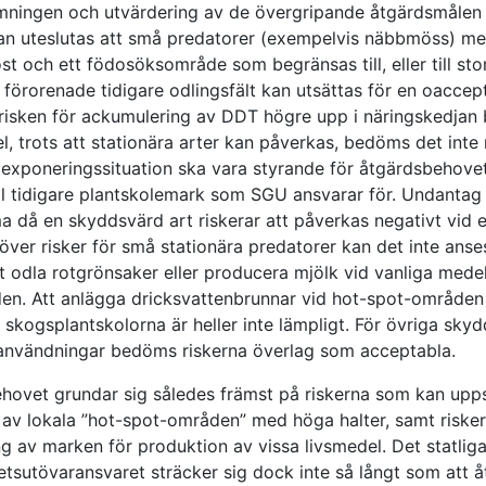
ningen och utvärdering av de övergripande åtgärdsmålen v
kan uteslutas att små predatorer (exempelvis näbbmöss) m
st och ett födosöksområde som begränsas till, eller till sto
 förorenade tidigare odlingsfält kan utsättas för en oaccept
risken för ackumulering av DDT högre upp i näringskedja
, trots att stationära arter kan påverkas, bedöms det inte r
 exponeringssituation ska vara styrande för åtgärdsbehove
al tidigare plantskolemark som SGU ansvarar för. Undantag
 då en skyddsvärd art riskerar att påverkas negativt vid et
över risker för små stationära predatorer kan det inte anse
att odla rotgrönsaker eller producera mjölk vid vanliga mede
den. Att anlägga dricksvattenbrunnar vid hot-spot-område
 skogsplantskolorna är heller inte lämpligt. För övriga sky
nvändningar bedöms riskerna överlag som acceptabla.
hovet grundar sig således främst på riskerna som kan up
 av lokala ”hot-spot-områden” med höga halter, samt risker
g av marken för produktion av vissa livsmedel. Det statlig
tsutövaransvaret sträcker sig dock inte så långt som att 