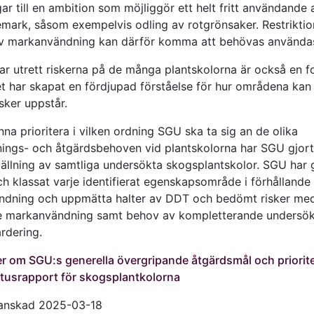
ar till en ambition som möjliggör ett helt fritt användande 
emark, såsom exempelvis odling av rotgrönsaker. Restriktio
av markanvändning kan därför komma att behövas använda
ar utrett riskerna på de många plantskolorna är också en 
et har skapat en fördjupad förståelse för hur områdena ka
isker uppstår.
nna prioritera i vilken ordning SGU ska ta sig an de olika
ings- och åtgärdsbehoven vid plantskolorna har SGU gjort
llning av samtliga undersökta skogsplantskolor. SGU har 
 klassat varje identifierat egenskapsområde i förhållande t
dning och uppmätta halter av DDT och bedömt risker me
 markanvändning samt behov av kompletterande undersök
rdering.
r om SGU:s generella övergripande åtgärdsmål och priorite
tusrapport för skogsplantkolorna
ranskad 2025-03-18