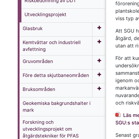
Riskbedömning av DDT
förorening
plantskol
Utvecklingsprojekt
viss typ 
Glasbruk
Att SGU h
åtgärd, d
Kemtvättar och industriell
utan att r
avfettning
För att ku
Gruvområden
undersökn
sammanstä
Före detta skjutbaneområden
igenom och
markanvän
Bruksområden
nuvarande
och riskvä
Geokemiska bakgrundshalter i
mark
Läs me
Forskning och
SGU:s sta
utvecklingsprojekt om
Senast g
åtgärdstekniker för PFAS