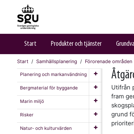
Start
Produkter och tjänster
Grundv
Start
Samhällsplanering
Förorenade områden
Åtgär
Planering och markanvändning
Utifrån 
Bergmaterial för byggande
fram gen
Marin miljö
skogspl
grund f
Risker
priorite
Natur- och kulturvärden