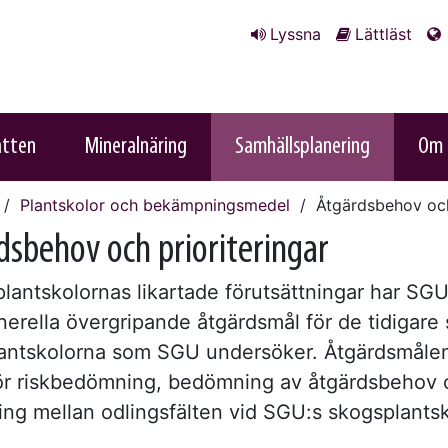
Lyssna
Lättläst
atten
Mineralnäring
Samhällsplanering
Om 
Plantskolor och bekämpningsmedel
Åtgärdsbehov och 
dsbehov och prioriteringar
plantskolornas likartade förutsättningar har SGU
erella övergripande åtgärdsmål för de tidigare s
antskolorna som SGU undersöker. Åtgärdsmålen
ör riskbedömning, bedömning av åtgärdsbehov 
ring mellan odlingsfälten vid SGU:s skogsplantsk