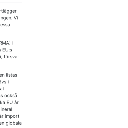
tlägger
ingen. Vi
dessa
RMA) i
a EU:s
i, försvar
n listas
övs i
nat
ns också
ska EU år
ineral
är import
en globala