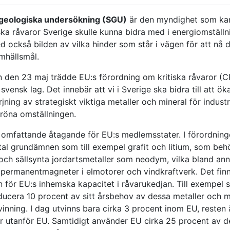
 geologiska undersökning (SGU)
är den myndighet som kar
iska råvaror Sverige skulle kunna bidra med i energi­omställn
d också bilden av vilka hinder som står i vägen för att nå 
mhällsmål.
 den 23 maj trädde EU:s förordning om kritiska råvaror (C
svensk lag. Det innebär att vi i Sverige ska bidra till att ök
örjning av strategiskt viktiga metaller och mineral för industr
röna omställningen.
 omfattande åtagande för EU:s medlems­stater. I förordninge
otal grundämnen som till exempel grafit och litium, som beh
 och sällsynta jordarts­metaller som neodym, vilka bland an
 permanent­magneter i elmotorer och vindkraftverk. Det fin
n för EU:s inhemska kapacitet i råvarukedjan. Till exempel 
ucera 10 procent av sitt årsbehov av dessa metaller och m
inning. I dag utvinns bara cirka 3 procent inom EU, resten 
er utanför EU. Samtidigt använder EU cirka 25 procent av d