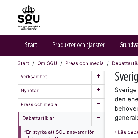
Start
Produkter och tjänster
Grundv
Start
Om SGU
Press och media
Debattartik
Sverig
Verksamhet
Sverige 
Nyheter
den ene
Press och media
behöver 
general
Debattartiklar
”En styrka att SGU ansvarar för
Läs deba