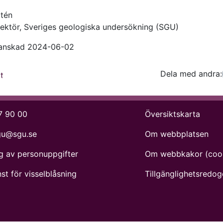
rtén
irektör, Sveriges geologiska undersökning (SGU)
ranskad 2024-06-02
Dela med andra:
Facebo
Tw
t
7 90 00
Översiktskarta
gu@sgu.se
Om webbplatsen
g av personuppgifter
Om webbkakor (coo
st för visselblåsning
Tillgänglighets­redog