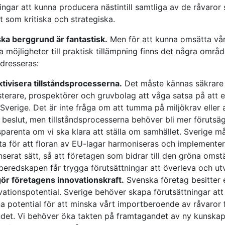
ningar att kunna producera nästintill samtliga av de råvaro
at som kritiska och strategiska.
ka berggrund är fantastisk.
Men för att kunna omsätta vå
a möjligheter till praktisk tillämpning finns det några omr
dresseras:
ktivisera tillstånds­processerna.
Det måste kännas säkrare 
sterare, prospektörer och gruvbolag att våga satsa på att e
i Sverige. Det är inte fråga om att tumma på miljökrav eller 
 beslut, men tillstånds­processerna behöver bli mer förutsä
sparenta om vi ska klara att ställa om samhället. Sverige m
ta för att floran av EU-lagar harmoniseras och implementer
nserat sätt, så att företagen som bidrar till den gröna omst
beredskapen får trygga förutsättningar att överleva och ut
ör företagens innovations­kraft.
Svenska företag besitter 
vations­potential. Sverige behöver skapa förutsättningar att
a potential för att minska vårt import­beroende av råvaror 
ndet. Vi behöver öka takten på framtagandet av ny kunska