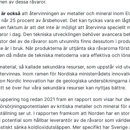
nen av dessa råvaror.
 är också
att återvinningen av metaller och mineral inom E
n når 25 procent av årsbehovet. Det kan tyckas vara en lågt
en faktum är att det inte är möjligt att återvinna speciellt
aror i dag. Den tekniska utvecklingen behöver avancera bet
 stor del av de råvaror som utvunnits finns dessutom i pro
e är i bruk. När produkterna är uttjänta ska råvarorna först
 men då måste de tekniska metoderna vara effektiva och lö
material, så kallade sekundära resurser, som uppstår vid ut
tervinnas. Inom ramen för Nordiska minister­rådets innovati
ion Nordic Innovation har de geologiska undersökningarna i
tt se över hur våra sekundära resurser kan nyttjas bättre.
ppering tog redan 2021 fram en rapport som visar hur de
örsörjnings­potentialen av kritiska metaller och mineral för
ställning ser ut. I rapporten framkom att Norden har en sto
d potential som hållbar leverantör av de råvaror som värld
astiskt sänka koldioxid­utsläppen. Mer specifikt har Sverige 