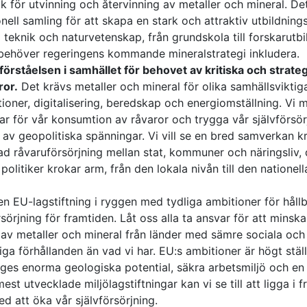
ik för utvinning och återvinning av metaller och mineral. D
onell samling för att skapa en stark och attraktiv utbildnings
 teknik och naturvetenskap, från grundskola till forskar­utbi
behöver regeringens kommande mineral­strategi inkludera.
förståelsen i samhället för behovet av kritiska och strate
ror.
Det krävs metaller och mineral för olika samhälls­viktig
tioner, digitalisering, beredskap och energi­omställning. Vi 
ar för vår konsumtion av råvaror och trygga vår själv­försör
r av geopolitiska spänningar. Vi vill se en bred samverkan k
ad råvaru­försörjning mellan stat, kommuner och näringsliv,
politiker krokar arm, från den lokala nivån till den nationell
en EU-lagstiftning i ryggen med tydliga ambitioner för håll
rsörjning för framtiden. Låt oss alla ta ansvar för att minska
av metaller och mineral från länder med sämre sociala och
ga förhållanden än vad vi har. EU:s ambitioner är högt stäl
ges enorma geologiska potential, säkra arbetsmiljö och en
est utvecklade miljö­lagstiftningar kan vi se till att ligga i 
d att öka vår själv­försörjning.