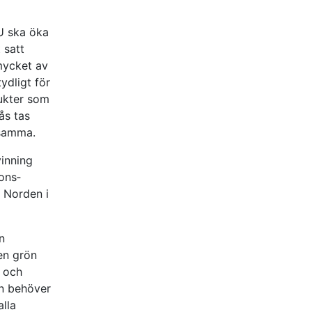
U ska öka
 satt
 mycket av
ydligt för
dukter som
ås tas
nsamma.
vinning
ons­
 Norden i
n
 en grön
r och
en behöver
alla