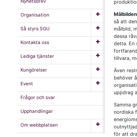
Nyhetsbrev
produktio
Målbilden
Organisation
så att de
Så styrs SGU
målbild, m
dessa råv
Kontakta oss
detta. En
fortfarand
Lediga tjänster
tillvara,
Kungörelser
Även rest
behöver å
Event
organisat
uppdrag a
Frågor och svar
Samma gru
Upphandlingar
nordiska f
energi­om
Om webb­platsen
outnyttja
för att dr