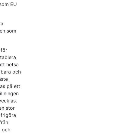
r som EU
ra
åden som
för
tablera
att hetsa
gbara och
åste
as på ett
ällningen
vecklas.
en stor
 frigöra
från
p och