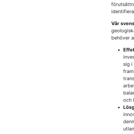
förutsätt
identifier
Vår svens
geologisk
behöver a
Effe
inve
sig 
fram
tran
arbe
bala
och 
Lösg
inno
denn
utla