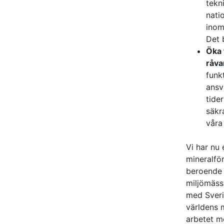
tekn
nati
inom
Det 
Öka 
råva
funk
ansv
tide
säkr
våra 
Vi har nu 
mineral­fö
beroende 
miljömässi
med Sveri
världens m
arbetet me