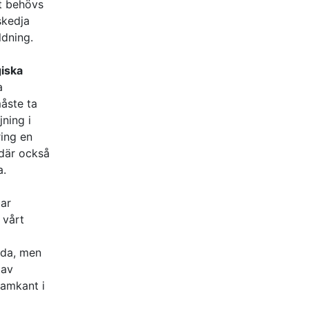
et behövs
­kedja
ldning.
giska
a
måste ta
jning i
ring en
 där också
a.
bar
 vårt
lda, men
 av
framkant i