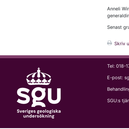
Anneli Wi
general­d
Senast g
Skriv u
Tel:
018-1
E-post:
s
Behandlin
SGU:s tjän