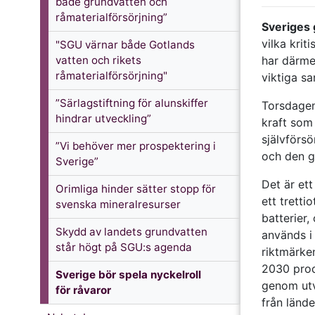
både grundvatten och
råmaterialförsörjning”
Sveriges
vilka krit
"SGU värnar både Gotlands
vatten och rikets
har därme
råmaterialförsörjning"
viktiga sa
”Särlagstiftning för alunskiffer
Torsdagen
hindrar utveckling”
kraft som 
själv­förs
”Vi behöver mer prospektering i
och den g
Sverige”
Det är ett
Orimliga hinder sätter stopp för
ett tretti
svenska mineralresurser
batterier,
Skydd av landets grundvatten
används i
står högt på SGU:s agenda
riktmärke
2030 prod
Sverige bör spela nyckel­roll
genom utv
för råvaror
från länd