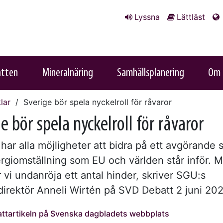
Lyssna
Lättläst
atten
Mineralnäring
Samhällsplanering
Om 
lar
Sverige bör spela nyckel­roll för råvaror
e bör spela nyckel­roll för råvaror
har alla möjligheter att bidra på ett avgörande s
rgi­omställning som EU och världen står inför. 
vi undanröja ett antal hinder, skriver SGU:s
direktör Anneli Wirtén på SVD Debatt 2 juni 202
ttartikeln på Svenska dagbladets webbplats