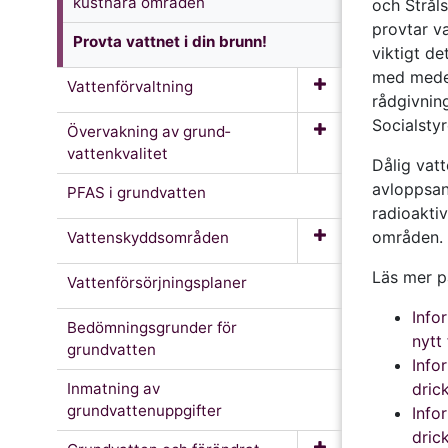
kustnära områden
och Strål
provtar va
Provta vattnet i din brunn!
viktigt de
med medel
Vattenförvaltning
rådgivning
Socialstyr
Övervakning av grund­
vattenkvalitet
Dålig vat
avloppsan
PFAS i grundvatten
radioaktiv
områden.
Vattenskyddsområden
Läs mer p
Vattenförsörjningsplaner
Info
Bedömningsgrunder för
nytt
grundvatten
Info
Inmatning av
dric
grundvattenuppgifter
Info
dric