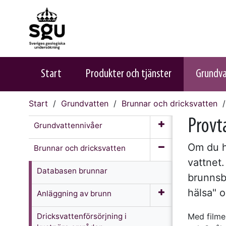
Start
Produkter och tjänster
Grundv
Start
Grundvatten
Brunnar och dricksvatten
Provta
Grundvattennivåer
Om du h
Brunnar och dricksvatten
vattnet.
Databasen brunnar
brunnsbo
hälsa" o
Anläggning av brunn
Dricksvattenförsörjning i
Med filmen