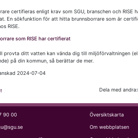
rare certifieras enligt krav som SGU, branschen och RISE h
at. En sökfunktion för att hitta brunnsborrare som är certif
hos RISE.
rrare som RISE har certifierat
l provta ditt vatten kan vända dig till miljöförvaltningen (el
de) på din kommun, så berättar de mer.
ranskad 2024-07-04
Dela med andra:
Facebo
Tw
t
7 90 00
Översiktskarta
gu@sgu.se
Om webbplatsen