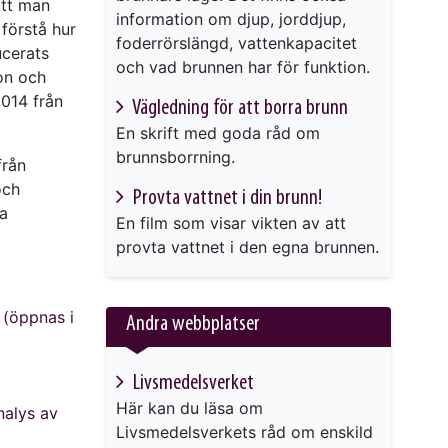
att man
information om djup, jorddjup,
 förstå hur
foderrörslängd, vattenkapacitet
ucerats
och vad brunnen har för funktion.
on och
2014 från
Vägledning för att borra brunn
En skrift med goda råd om
brunnsborrning.
från
och
Provta vattnet i din brunn!
ra
En film som visar vikten av att
provta vattnet i den egna brunnen.
 (öppnas i
Andra webbplatser
Livsmedelsverket
Här kan du läsa om
nalys av
Livsmedelsverkets råd om enskild