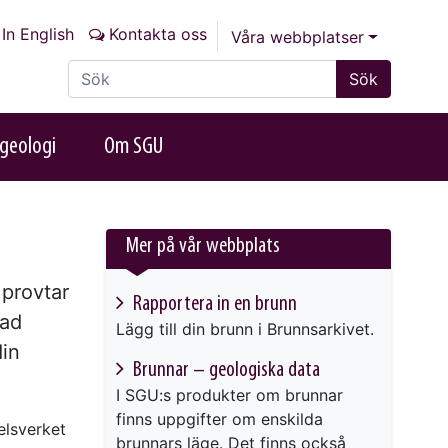
In English
Kontakta oss
Våra webbplatser
Sök på sajten
Sök
geologi
Om SGU
Mer på vår webbplats
 provtar
Rapportera in en brunn
rad
Lägg till din brunn i Brunnsarkivet.
din
Brunnar – geologiska data
I SGU:s produkter om brunnar
finns uppgifter om enskilda
elsverket
brunnars läge. Det finns också