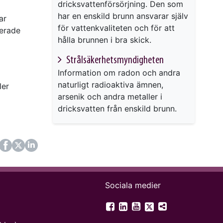
dricksvattenförsörjning. Den som
har en enskild brunn ansvarar själv
ar
för vattenkvaliteten och för att
ierade
hålla brunnen i bra skick.
Strålsäkerhetsmyndigheten
Information om radon och andra
naturligt radioaktiva ämnen,
ler
arsenik och andra metaller i
dricksvatten från enskild brunn.
ok
itter
LinkedIn
Sociala medier
SGU på Twitter
SGU på Facebook
SGU på LinkedIn
SGU på YouTube
Fler digitala 