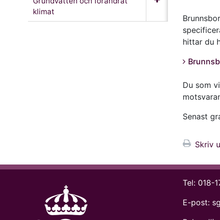
Grundvatten och förändrat
klimat
Brunnsbor
specificer
hittar du 
Brunnsbo
Du som vil
motsvaran
Senast g
Skriv u
Tel:
018-1
E-post:
s