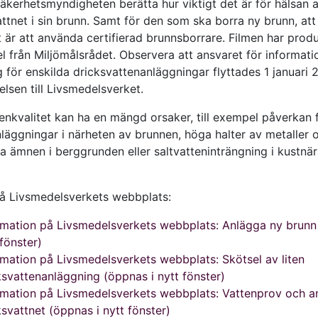
säkerhetsmyndigheten berätta hur viktigt det är för hälsan 
ttnet i sin brunn. Samt för den som ska borra ny brunn, att
t är att använda certifierad brunnsborrare. Filmen har prod
 från Miljömålsrådet. Observera att ansvaret för informati
 för enskilda dricksvattenanläggningar flyttades 1 januari 
elsen till Livsmedelsverket.
tenkvalitet kan ha en mängd orsaker, till exempel påverkan 
läggningar i närheten av brunnen, höga halter av metaller 
a ämnen i berggrunden eller saltvatteninträngning i kustnä
å Livsmedelsverkets webbplats:
rmation på Livsmedelsverkets webbplats: Anlägga ny brunn
 fönster)
rmation på Livsmedelsverkets webbplats: Skötsel av liten
ksvattenanläggning (öppnas i nytt fönster)
rmation på Livsmedelsverkets webbplats: Vattenprov och a
ksvattnet (öppnas i nytt fönster)