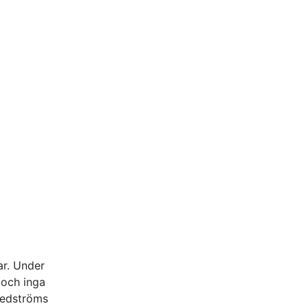
ar. Under
 och inga
 nedströms