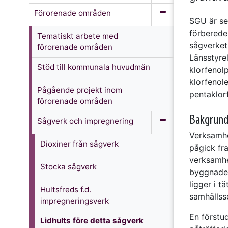
Förorenade områden
SGU är se
förberede
Tematiskt arbete med
sågverket
förorenade områden
Länsstyre
Stöd till kommunala huvudmän
klorfenolp
klorfenole
Pågående projekt inom
pentaklor
förorenade områden
Bakgrun
Sågverk och impregnering
Verksamhet
Dioxiner från sågverk
pågick fra
verksamhe
Stocka sågverk
byggnader
ligger i 
Hultsfreds f.d.
samhällss
impregneringsverk
En förstu
Lidhults före detta sågverk