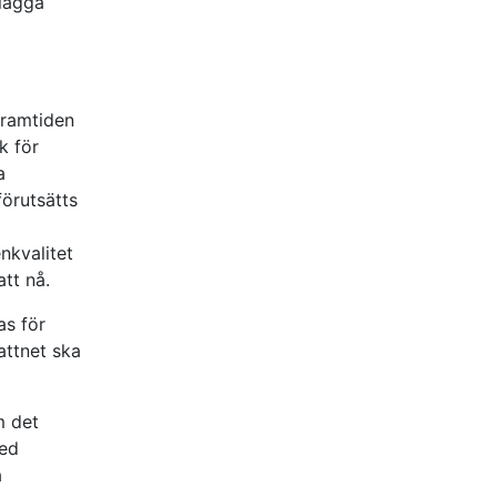
rlägga
framtiden
k för
a
förutsätts
enkvalitet
tt nå.
as för
vattnet ska
m det
med
a