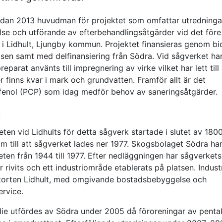
dan 2013 huvudman för projektet som omfattar utredninga
lse och utförande av efterbehandlingsåtgärder vid det före
 i Lidhult, Ljungby kommun. Projektet finansieras genom bi
lsen samt med delfinansiering från Södra. Vid sågverket ha
reparat använts till impregnering av virke vilket har lett till 
r finns kvar i mark och grundvatten. Framför allt är det
fenol (PCP) som idag medför behov av saneringsåtgärder.
d
en vid Lidhults för detta sågverk startade i slutet av 180
m till att sågverket lades ner 1977. Skogsbolaget Södra har
ten från 1944 till 1977. Efter nedläggningen har sågverkets
 rivits och ett industriområde etablerats på platsen. Indus
tätorten Lidhult, med omgivande bostadsbebyggelse och
ervice.
die utfördes av Södra under 2005 då föroreningar av penta