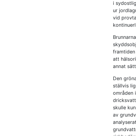
i sydostl
ur jordlag
vid provt
kontinuerl
Brunnarna
skyddsobje
framtiden 
att hälsor
annat sät
Den gröna 
ställvis l
områden i
dricksvatt
skulle kun
av grundv
analysera
grundvatt