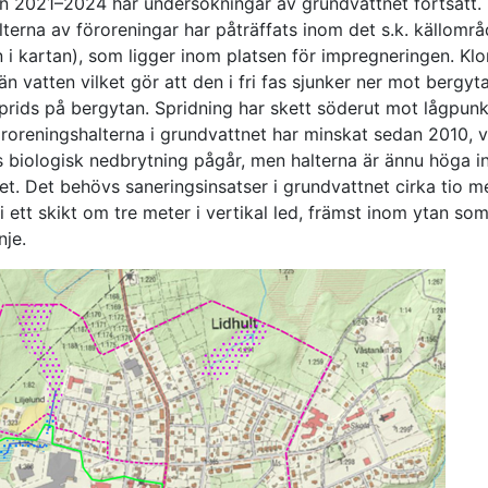
n 2021–2024 har undersökningar av grundvattnet fortsatt.
terna av föroreningar har påträffats inom det s.k. källomr
n i kartan), som ligger inom platsen för impregneringen. Klo
än vatten vilket gör att den i fri fas sjunker ner mot bergyt
sprids på bergytan. Spridning har skett söderut mot lågpunk
roreningshalterna i grundvattnet har minskat sedan 2010, vi
ss biologisk nedbrytning pågår, men halterna är ännu höga 
et. Det behövs saneringsinsatser i grundvattnet cirka tio m
 ett skikt om tre meter i vertikal led, främst inom ytan s
nje.