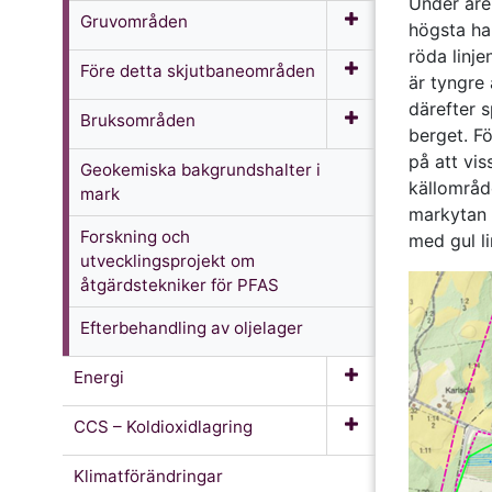
Under åre
Gruvområden
högsta hal
röda linje
Före detta skjutbaneområden
är tyngre 
därefter 
Bruksområden
berget. Fö
på att vi
Geokemiska bakgrundshalter i
källområd
mark
markytan i
Forskning och
med gul li
utvecklingsprojekt om
åtgärdstekniker för PFAS
Efterbehandling av oljelager
Energi
CCS – Koldioxidlagring
Klimatförändringar