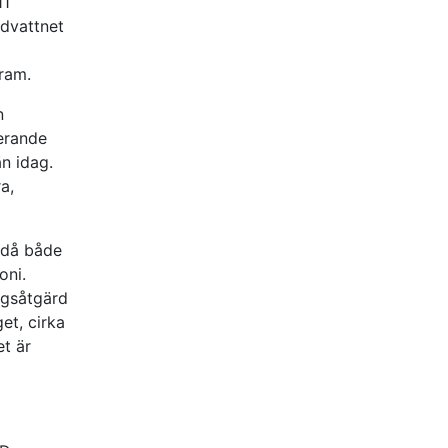
11
ndvattnet
ram.
n
erande
n idag.
a,
 då både
oni.
ngsåtgärd
et, cirka
et är