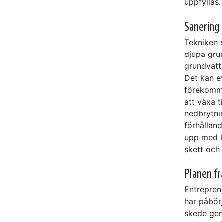
uppfyllas
Sanering 
Tekniken 
djupa grun
grundvattn
Det kan ev
förekomma
att växa t
nedbrytni
förhålland
upp med k
skett och 
Planen f
Entrepren
har påbörj
skede gen