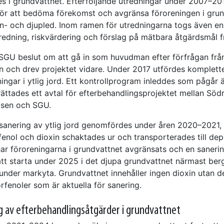
es i grundvattnet. Efterföljande utredningar under 2007–20
för att bedöma förekomst och avgränsa föroreningen i gru
an- och djupled. Inom ramen för utredningarna togs även en
redning, riskvärdering och förslag på mätbara åtgärdsmål f
SGU beslut om att gå in som huvudman efter förfrågan frå
och drev projektet vidare. Under 2017 utfördes komplett
ngar i ytlig jord. Ett kontrollprogram inleddes som pågår ä
ättades ett avtal för efterbehandlingsprojektet mellan Södr
lsen och SGU.
sanering av ytlig jord genomfördes under åren 2020–2021,
fenol och dioxin schaktades ur och transporterades till dep
har föroreningarna i grundvattnet avgränsats och en saneri
att starta under 2025 i det djupa grundvattnet närmast berg
 under markyta. Grundvattnet innehåller ingen dioxin utan d
rfenoler som är aktuella för sanering.
 av efterbehandlingsåtgärder i grundvattnet