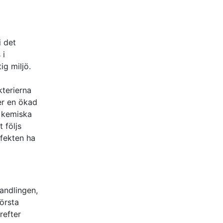
 det
 i
ig miljö.
terierna
ter en ökad
e kemiska
t följs
ffekten ha
andlingen,
första
refter