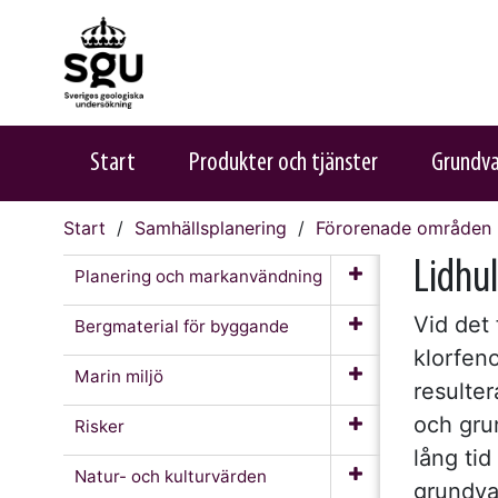
Start
Produkter och tjänster
Grundv
Start
Samhällsplanering
Förorenade områden
Lidhul
Planering och markanvändning
Vid det
Bergmaterial för byggande
klorfeno
Marin miljö
resulte
och gru
Risker
lång ti
Natur- och kulturvärden
grundva