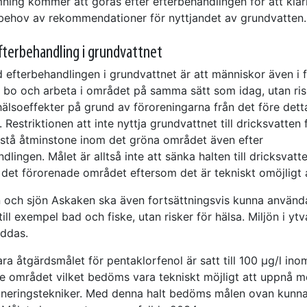
ning kommer att göras efter efterbehandlingen för att kla
 behov av rekommendationer för nyttjandet av grundvatten.
fterbehandling i grundvattnet
 efterbehandlingen i grundvattnet är att människor även i 
 bo och arbeta i området på samma sätt som idag, utan ris
hälsoeffekter på grund av föroreningarna från det före dett
 Restriktionen att inte nyttja grundvattnet till dricksvatten 
stå åtminstone inom det gröna området även efter
dlingen. Målet är alltså inte att sänka halten till dricksvatt
 det förorenade området eftersom det är tekniskt omöjligt a
n och sjön Askaken ska även fortsättningsvis kunna använd
v, till exempel bad och fiske, utan risker för hälsa. Miljön i yt
ddas.
a åtgärdsmålet för pentaklorfenol är satt till 100 µg/l ino
e området vilket bedöms vara tekniskt möjligt att uppnå 
neringstekniker. Med denna halt bedöms målen ovan kunn