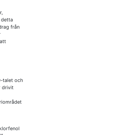
r,
 detta
drag från
r
att
0-talet och
 drivit
triområdet
klorfenol