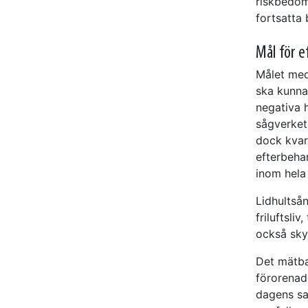
riskbedöm
fortsatta
Mål för e
Målet med
ska kunna
negativa 
sågverket.
dock kvar
efterbehan
inom hela
Lidhultså
friluftsli
också sky
Det mätbar
förorenad
dagens sa