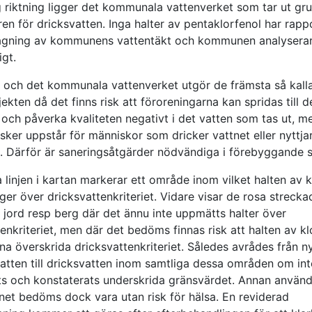
ig riktning ligger det kommunala vattenverket som tar ut gr
ren för dricksvatten. Inga halter av pentaklorfenol har rapp
agning av kommunens vattentäkt och kommunen analyserar
igt.
 och det kommunala vattenverket utgör de främsta så kall
kten då det finns risk att föroreningarna kan spridas till d
och påverka kvaliteten negativt i det vatten som tas ut, me
isker uppstår för människor som dricker vattnet eller nyttja
t. Därför är saneringsåtgärder nödvändiga i förebyggande s
linjen i kartan markerar ett område inom vilket halten av k
igger över dricksvattenkriteriet. Vidare visar de rosa strecka
 jord resp berg där det ännu inte uppmätts halter över
enkriteriet, men där det bedöms finnas risk att halten av kl
na överskrida dricksvattenkriteriet. Således avrådes från n
atten till dricksvatten inom samtliga dessa områden om int
ts och konstaterats underskrida gränsvärdet. Annan använ
net bedöms dock vara utan risk för hälsa. En reviderad