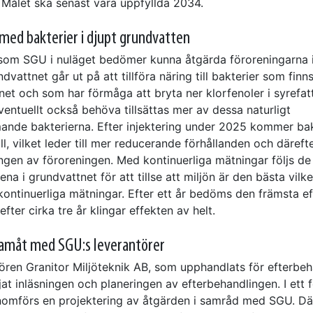
. Målet ska senast vara uppfyllda 2034.
med bakterier i djupt grundvatten
som SGU i nuläget bedömer kunna åtgärda föroreningarna i
dvattnet går ut på att tillföra näring till bakterier som finns
et och som har förmåga att bryta ner klorfenoler i syrefatt
entuellt också behöva tillsättas mer av dessa naturligt
nde bakterierna. Efter injektering under 2025 kommer bak
ill, vilket leder till mer reducerande förhållanden och däref
ngen av föroreningen. Med kontinuerliga mätningar följs d
ena i grundvattnet för att tillse att miljön är den bästa vilke
ontinuerliga mätningar. Efter ett år bedöms den främsta e
efter cirka tre år klingar effekten av helt.
ramåt med SGU:s leverantörer
ören Granitor Miljöteknik AB, som upphandlats för efterbeh
at inläsningen och planeringen av efterbehandlingen. I ett 
omförs en projektering av åtgärden i samråd med SGU. Dä