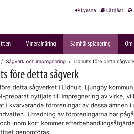
Lyssna
Lättläst
atten
Mineralnäring
Samhällsplanering
Om 
Sågverk och impregnering
Lidhults före detta sågver
ts före detta sågverk
 före detta sågverket i Lidhult, Ljungby kommun
l-preparat nyttjats till impregnering av virke, vil
rat i kvarvarande föroreningar av dessa ämnen i
ndvatten. Utredning av föroreningarna har pågå
d och inom kort kommer efterbehandlingsåtgärde
ttnet genomföras.