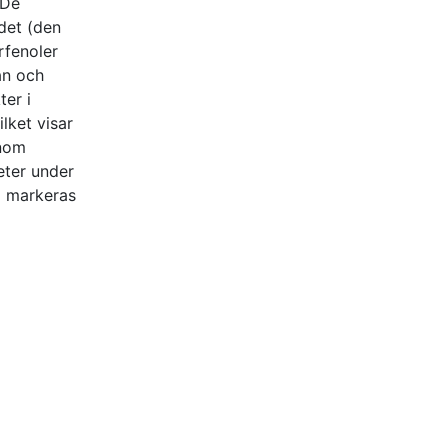
 De
ådet (den
rfenoler
an och
ter i
lket visar
inom
eter under
om markeras