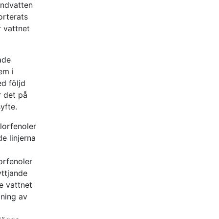
undvatten
orterats
 vattnet
ade
em i
d följd
r det på
yfte.
lorfenoler
de linjerna
orfenoler
yttjande
e vattnet
dning av