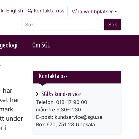
In English
Kontakta oss
Våra webbplatser
Sök på sajten
Sök
geologi
Om SGU
k
Kontakta oss
, har
SGU:s kundservice
ket har
Telefon: 018-17 90 00
 mark
mån–fre 9.30–11.30
E-post: kundservice@sgu.se
tt under
Box 670, 751 28 Uppsala
r i