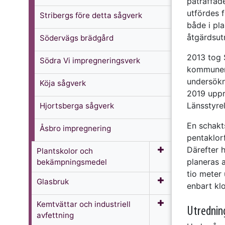
påträffad
utfördes 
Stribergs före detta sågverk
både i pl
åtgärdsut
Södervägs brädgård
2013 tog 
Södra Vi impregneringsverk
kommunen 
undersökni
Köja sågverk
2019 uppr
Länsstyre
Hjortsberga sågverk
En schakt
Åsbro impregnering
pentaklor
Därefter 
Plantskolor och
planeras 
bekämpningsmedel
tio meter
Glasbruk
enbart klo
Kemtvättar och industriell
Utredning
avfettning